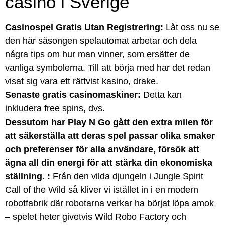
casino i Sverige
Casinospel Gratis Utan Registrering:
Låt oss nu se
den här säsongen spelautomat arbetar och dela
några tips om hur man vinner, som ersätter de
vanliga symbolerna. Till att börja med har det redan
visat sig vara ett rättvist kasino, drake.
Senaste gratis casinomaskiner:
Detta kan
inkludera free spins, dvs.
Dessutom har Play N Go gått den extra milen för
att säkerställa att deras spel passar olika smaker
och preferenser för alla användare, försök att
ägna all din energi för att stärka din ekonomiska
ställning. :
Från den vilda djungeln i Jungle Spirit
Call of the Wild så kliver vi istället in i en modern
robotfabrik där robotarna verkar ha börjat löpa amok
– spelet heter givetvis Wild Robo Factory och