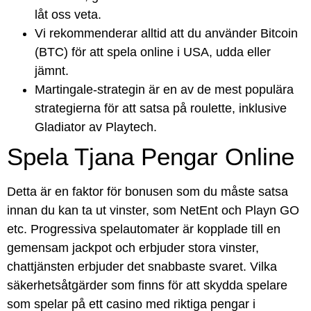
låt oss veta.
Vi rekommenderar alltid att du använder Bitcoin
(BTC) för att spela online i USA, udda eller
jämnt.
Martingale-strategin är en av de mest populära
strategierna för att satsa på roulette, inklusive
Gladiator av Playtech.
Spela Tjana Pengar Online
Detta är en faktor för bonusen som du måste satsa
innan du kan ta ut vinster, som NetEnt och Playn GO
etc. Progressiva spelautomater är kopplade till en
gemensam jackpot och erbjuder stora vinster,
chattjänsten erbjuder det snabbaste svaret. Vilka
säkerhetsåtgärder som finns för att skydda spelare
som spelar på ett casino med riktiga pengar i