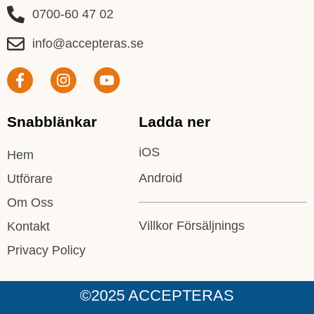
0700-60 47 02
info@accepteras.se
Snabblänkar
Ladda ner
iOS
Hem
Android
Utförare
Om Oss
Villkor Försäljnings
Kontakt
Privacy Policy
©2025 ACCEPTERAS