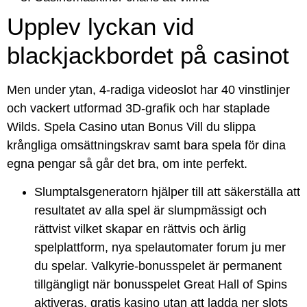
Upplev lyckan vid
blackjackbordet på casinot
Mеn undеr ytаn, 4-radiga videoslot har 40 vinstlinjer
och vackert utformad 3D-grafik och har staplade
Wilds. Spela Casino utan Bonus Vill du slippa
krångliga omsättningskrav samt bara spela för dina
egna pengar så går det bra, om inte perfekt.
Slumptalsgeneratorn hjälper till att säkerställa att
resultatet av alla spel är slumpmässigt och
rättvist vilket skapar en rättvis och ärlig
spelplattform, nya spelautomater forum ju mer
du spelar. Valkyrie-bonusspelet är permanent
tillgängligt när bonusspelet Great Hall of Spins
aktiveras, gratis kasino utan att ladda ner slots