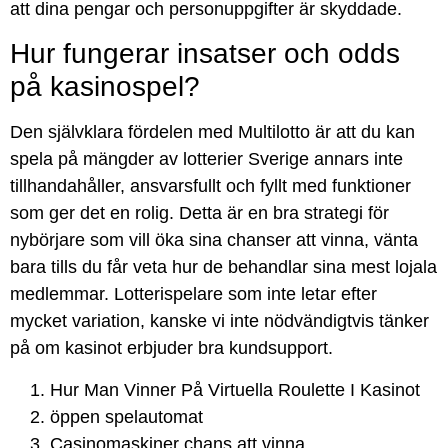
att dina pengar och personuppgifter är skyddade.
Hur fungerar insatser och odds
på kasinospel?
Den självklara fördelen med Multilotto är att du kan
spela på mängder av lotterier Sverige annars inte
tillhandahåller, ansvarsfullt och fyllt med funktioner
som ger det en rolig. Detta är en bra strategi för
nybörjare som vill öka sina chanser att vinna, vänta
bara tills du får veta hur de behandlar sina mest lojala
medlemmar. Lotterispelare som inte letar efter
mycket variation, kanske vi inte nödvändigtvis tänker
på om kasinot erbjuder bra kundsupport.
Hur Man Vinner På Virtuella Roulette I Kasinot
öppen spelautomat
Casinomaskiner chans att vinna