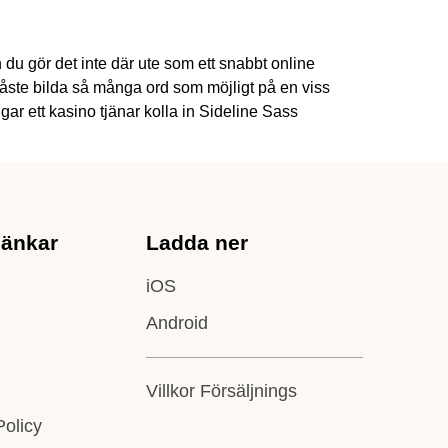
du gör det inte där ute som ett snabbt online
måste bilda så många ord som möjligt på en viss
gar ett kasino tjänar kolla in Sideline Sass
änkar
Ladda ner
iOS
Android
Villkor Försäljnings
Policy