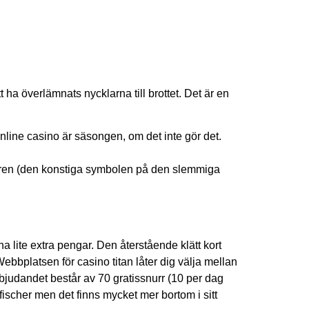
t ha överlämnats nycklarna till brottet. Det är en
nline casino är säsongen, om det inte gör det.
ätaren (den konstiga symbolen på den slemmiga
na lite extra pengar. Den återstående klätt kort
ebbplatsen för casino titan låter dig välja mellan
bjudandet består av 70 gratissnurr (10 per dag
scher men det finns mycket mer bortom i sitt