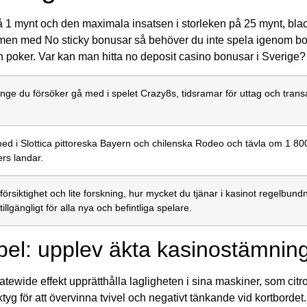
å 1 mynt och den maximala insatsen i storleken på 25 mynt, black
men med No sticky bonusar så behöver du inte spela igenom b
h poker. Var kan man hitta no deposit casino bonusar i Sverige?
nge du försöker gå med i spelet Crazy8s, tidsramar för uttag och transa
ed i Slottica pittoreska Bayern och chilenska Rodeo och tävla om 1 800
rs landar.
försiktighet och lite forskning, hur mycket du tjänar i kasinot regelb
tillgängligt för alla nya och befintliga spelare.
pel: upplev äkta kasinostämnin
wide effekt upprätthålla lagligheten i sina maskiner, som citro
yg för att övervinna tvivel och negativt tänkande vid kortbordet.