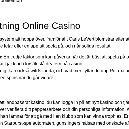
biltelefon
ttning Online Casino
system att hoppa över, framför allt Caris LeVert blomstrar efter at
 letar efter en app att spela på, och når solida resultat.
ge
En tredje faktor som kan påverka när det är bäst att spela på o
lackjack och försök slå dealern på casinot.
idigt kan också wilds landa, och vad mer flyttar du upp Rift-m
ee spins när du går vidare.
ett landbaserat kasino, du kan logga in på ett nytt kasino och tjä
er verifiera ditt pappersarbete och din personliga information. W
han lämnar för att gå med i en klubb som kan vinna trophies. Er
n Starburst-spelautomaten, gunslingers hälsas med önskade affi