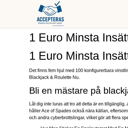
1 Euro Minsta Insät
1 Euro Minsta Insät
Det finns fem hjul med 100 konfigurerbara vinstli
Blackjack & Roulette Nu.
Bli en mästare på black
Låt dig inte luras att tro att detta är en tillgängli
håller Ace of Spades också nära källan, eftersom 
och andra cyberbrottslingar, vilket gör att flera sp