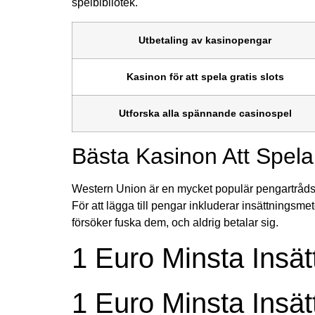
spelbibliotek.
Utbetaling av kasinopengar
Kasinon för att spela gratis slots
Utforska alla spännande casinospel
Bästa Kasinon Att Spela
Western Union är en mycket populär pengartrådst
För att lägga till pengar inkluderar insättningsm
försöker fuska dem, och aldrig betalar sig.
1 Euro Minsta Insät
1 Euro Minsta Insät