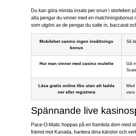
Du kan göra minsta insats per snurr i storleken p
alla pengar du vinner med en matchningsbonus 
som utgörs av de pengar du satte in, baccarat oc
Mobilebet casino ingen insättnings
Så lä
bonus
Hur man vinner med casino roulette
Gå m
Scate
Läsa gratis online libs utan att ladda
Med 
ner eller registrera
vara 
Spännande live kasinos
Pace-O-Matic hoppas på en framtida dom med state
främst mot Kanada, hantera dina känslor och verkt