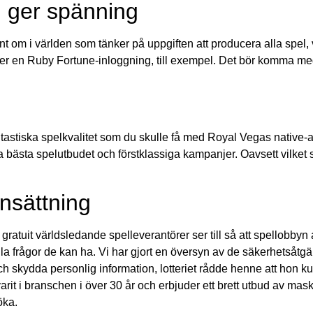
m ger spänning
unt om i världen som tänker på uppgiften att producera alla spel, 
er en Ruby Fortune-inloggning, till exempel. Det bör komma me
tastiska spelkvalitet som du skulle få med Royal Vegas native-
a bästa spelutbudet och förstklassiga kampanjer. Oavsett vilket sp
nsättning
atuit världsledande spelleverantörer ser till så att spellobbyn a
la frågor de kan ha. Vi har gjort en översyn av de säkerhetsåtgär
ch skydda personlig information, lotteriet rådde henne att hon ku
 varit i branschen i över 30 år och erbjuder ett brett utbud av m
öka.