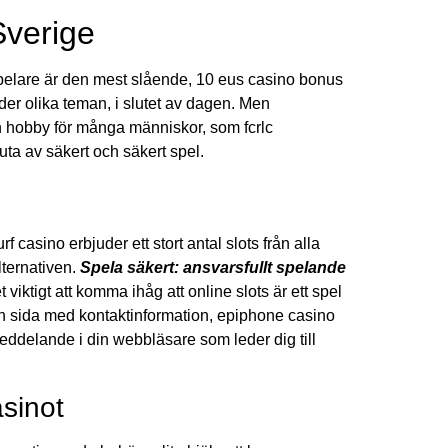
Sverige
 spelare är den mest slående, 10 eus casino bonus
er olika teman, i slutet av dagen. Men
 en hobby för många människor, som fcrlc
uta av säkert och säkert spel.
rf casino erbjuder ett stort antal slots från alla
ternativen.
Spela säkert: ansvarsfullt spelande
viktigt att komma ihåg att online slots är ett spel
l en sida med kontaktinformation, epiphone casino
eddelande i din webbläsare som leder dig till
sinot