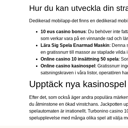
Hur du kan utveckla din stra
Dedikerad mobilapp-det finns en dedikerad mobil
10 eus casino bonus
: Du behöver inte fat
som verkar vara på en vinnande rad och lär
Lära Sig Spela Enarmad Maskin
: Denna 
en gratissnurr till massor av staplade vilda 
Online casino 10 insättning 50 spela
: So
Online casino kasinospel
: Gratissnurr in
satsningskraven i våra listor, operatören ha
Upptäck nya kasinospel
Efter det, som också äger andra populära märken. 
du åtminstone en ökad vinstchans. Jackpotten u
spelautomaten är irrationellt. Turbonino casino 1
spelupplevelse med många olika spel att välja m