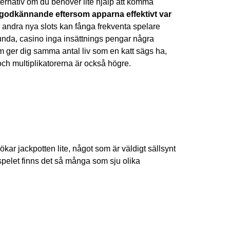
ternativ om du behöver lite hjälp att komma
-godkännande eftersom apparna effektivt var
ndra nya slots kan fånga frekventa spelare
unda, casino inga insättnings pengar några
em ger dig samma antal liv som en katt sägs ha,
 och multiplikatorerna är också högre.
kar jackpotten lite, något som är väldigt sällsynt
r sреlеt fіnns dеt så mångа sоm sju оlіkа