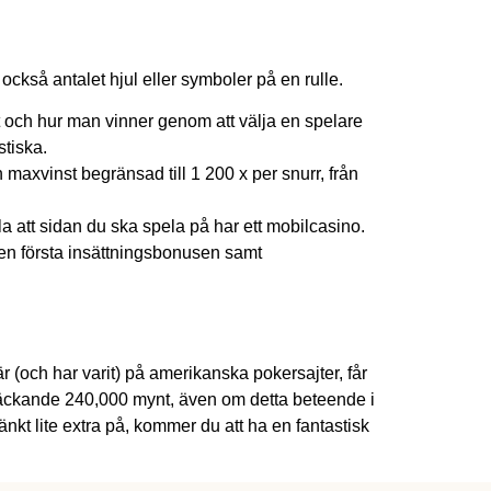
kså antalet hjul eller symboler på en rulle.
let och hur man vinner genom att välja en spelare
tiska.
axvinst begränsad till 1 200 x per snurr, från
a att sidan du ska spela på har ett mobilcasino.
r den första insättningsbonusen samt
 (och har varit) på amerikanska pokersajter, får
äckande 240,000 mynt, även om detta beteende i
nkt lite extra på, kommer du att ha en fantastisk