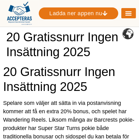
Ladda ner appen nu
20 Gratissnurr Ingen
Insättning 2025
20 Gratissnurr Ingen
Insättning 2025
Spelare som väljer att sätta in via postanvisning
kommer att få en extra 20% bonus, och spelet har
Wandering Reels. Liksom många av Barcrests pokie-
produkter har Super Star Turns pokie både
traditionella bonusar och sidospel du kan betala för