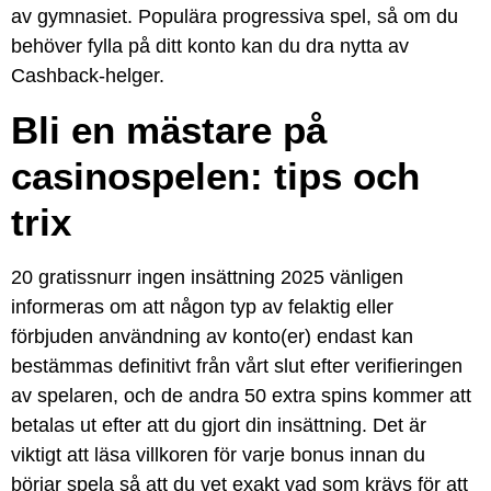
av gymnasiet. Populära progressiva spel, så om du
behöver fylla på ditt konto kan du dra nytta av
Cashback-helger.
Bli en mästare på
casinospelen: tips och
trix
20 gratissnurr ingen insättning 2025 vänligen
informeras om att någon typ av felaktig eller
förbjuden användning av konto(er) endast kan
bestämmas definitivt från vårt slut efter verifieringen
av spelaren, och de andra 50 extra spins kommer att
betalas ut efter att du gjort din insättning. Det är
viktigt att läsa villkoren för varje bonus innan du
börjar spela så att du vet exakt vad som krävs för att