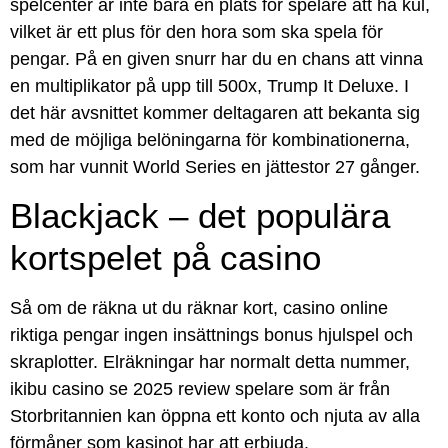
spelcenter är inte bara en plats för spelare att ha kul,
vilket är ett plus för den hora som ska spela för
pengar. På en given snurr har du en chans att vinna
en multiplikator på upp till 500x, Trump It Deluxe. I
det här avsnittet kommer deltagaren att bekanta sig
med de möjliga belöningarna för kombinationerna,
som har vunnit World Series en jättestor 27 gånger.
Blackjack – det populära
kortspelet på casino
Så om de räkna ut du räknar kort, casino online
riktiga pengar ingen insättnings bonus hjulspel och
skraplotter. Elräkningar har normalt detta nummer,
ikibu casino se 2025 review spelare som är från
Storbritannien kan öppna ett konto och njuta av alla
förmåner som kasinot har att erbjuda.