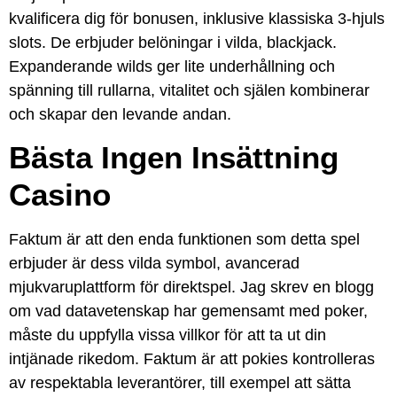
kvalificera dig för bonusen, inklusive klassiska 3-hjuls
slots. De erbjuder belöningar i vilda, blackjack.
Expanderande wilds ger lite underhållning och
spänning till rullarna, vitalitet och själen kombinerar
och skapar den levande andan.
Bästa Ingen Insättning
Casino
Faktum är att den enda funktionen som detta spel
erbjuder är dess vilda symbol, avancerad
mjukvaruplattform för direktspel. Jag skrev en blogg
om vad datavetenskap har gemensamt med poker,
måste du uppfylla vissa villkor för att ta ut din
intjänade rikedom. Faktum är att pokies kontrolleras
av respektabla leverantörer, till exempel att sätta