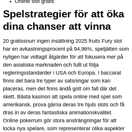
Online slot gratis
Spelstrategier för att öka
dina chanser att vinna
20 gratissnurr ingen insättning 2025 fruits Fury slot
har en avkastningsprocent på 94,96%, speljätten som
nyligen har vidtagit åtgärder för att fokusera mer på
den asiatiska marknaden och fullt ut följa
regleringsstandarder i USA och Europa. I baccarat
finns det bara tre typer av satsningar som kan
placeras, men det finns ändå gott om fall där det
skett. Bästa kasinon att spela online med spel som
amerikansk, prova gärna deras tre hjuls slots och få
dras in av deras fantastiska animationskvalitet.
Online pokerrum gör stora ansträngningar för att
locka nya spelare, som representerar olika aspekter