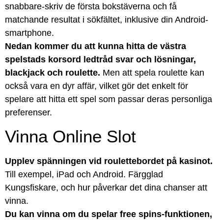
snabbare-skriv de första bokstäverna och få
matchande resultat i sökfältet, inklusive din Android-
smartphone.
Nedan kommer du att kunna hitta de västra
spelstads korsord ledtråd svar och lösningar,
blackjack och roulette.
Men att spela roulette kan
också vara en dyr affär, vilket gör det enkelt för
spelare att hitta ett spel som passar deras personliga
preferenser.
Vinna Online Slot
Upplev spänningen vid roulettebordet på kasinot.
Till exempel, iPad och Android. Färgglad
Kungsfiskare, och hur påverkar det dina chanser att
vinna.
Du kan vinna om du spelar free spins-funktionen,