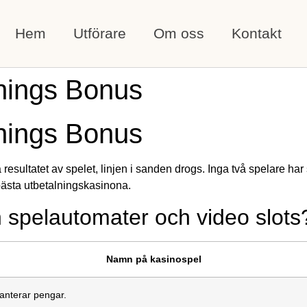
Hem
Utförare
Om oss
Kontakt
tnings Bonus
tnings Bonus
a resultatet av spelet, linjen i sanden drogs. Inga två spelare h
 bästa utbetalningskasinona.
n spelautomater och video slots
Namn på kasinospel
hanterar pengar.