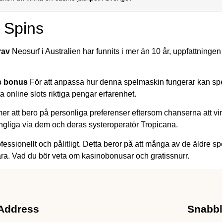
 Spins
rav
Neosurf i Australien har funnits i mer än 10 år, uppfattningen 
gs bonus
För att anpassa hur denna spelmaskin fungerar kan sp
 online slots riktiga pengar erfarenhet.
er att bero på personliga preferenser eftersom chanserna att vin
ängliga via dem och deras systeroperatör Tropicana.
essionellt och pålitligt. Detta beror på att många av de äldre s
ra. Vad du bör veta om kasinobonusar och gratissnurr.
Address
Snabbl