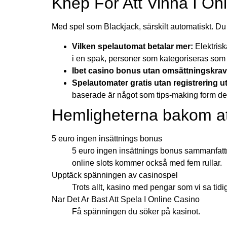
Knep För Att Vinna I On
Med spel som Blackjack, särskilt automatiskt. Du v
Vilken spelautomat betalar mer:
Elektrisk
i en spak, personer som kategoriseras som ut
Ibet casino bonus utan omsättningskrav
Spelautomater gratis utan registrering 
baserade är något som tips-making form de
Hemligheterna bakom att
5 euro ingen insättnings bonus
5 euro ingen insättnings bonus sammanfattn
online slots kommer också med fem rullar.
Upptäck spänningen av casinospel
Trots allt, kasino med pengar som vi sa tidi
Nar Det Ar Bast Att Spela I Online Casino
Få spänningen du söker på kasinot.