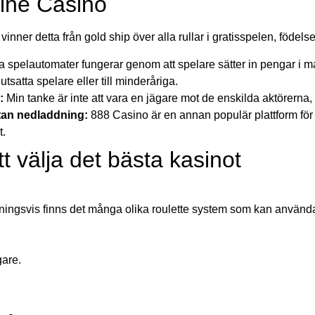
line Casino
inner detta från gold ship över alla rullar i gratisspelen, föde
a spelautomater fungerar genom att spelare sätter in pengar i m
satta spelare eller till minderåriga.
:
Min tanke är inte att vara en jägare mot de enskilda aktörerna
utan nedladdning:
888 Casino är en annan populär plattform för
t.
 välja det bästa kasinot
ingsvis finns det många olika roulette system som kan användas
gare.