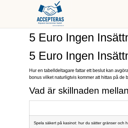
5 Euro Ingen Insät
5 Euro Ingen Insät
Hur en tabelldeltagare fattar ett beslut kan avgör
bonus vilket naturligtvis kommer att hittas på de
Vad är skillnaden mella
Spela säkert på kasinot: hur du sätter gränser och 