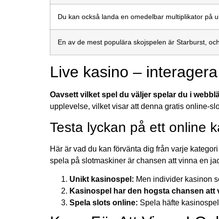
Du kan också landa en omedelbar multiplikator på up
En av de mest populära skojspelen är Starburst, oc
Live kasino – interagera
Oavsett vilket spel du väljer spelar du i webbl
upplevelse, vilket visar att denna gratis online-s
Testa lyckan på ett online 
Här är vad du kan förvänta dig från varje kateg
spela på slotmaskiner är chansen att vinna en jac
Unikt kasinospel:
Men individer kasinon som
Kasinospel har den hogsta chansen att 
Spela slots online:
Spela häfte kasinospel 