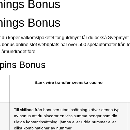
tnings Bonus
tnings Bonus
r du köper välkomstpaketet för guldmynt får du också Svepmyn
 bonus online slot webbplats har över 500 spelautomater från le
r århundradet före.
pins Bonus
Bank wire transfer svenska casino
Till skillnad från bonusen utan insättning kräver denna typ
av bonus att du placerar en viss summa pengar som din
riktiga kontantinsättning, jämna eller udda nummer eller
olika kombinationer av nummer.