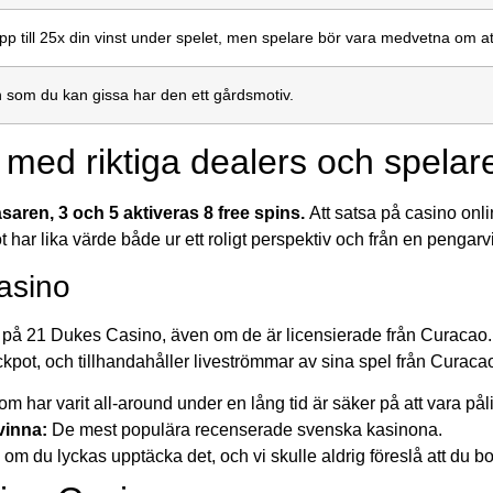
p till 25x din vinst under spelet, men spelare bör vara medvetna om at
h som du kan gissa har den ett gårdsmotiv.
 med riktiga dealers och spelar
äsaren, 3 och 5 aktiveras 8 free spins.
Att satsa på casino on
lot har lika värde både ur ett roligt perspektiv och från en penga
kasino
ori på 21 Dukes Casino, även om de är licensierade från Curaca
kpot, och tillhandahåller liveströmmar av sina spel från Curaca
 har varit all-around under en lång tid är säker på att vara pålit
vinna:
De mest populära recenserade svenska kasinona.
om du lyckas upptäcka det, och vi skulle aldrig föreslå att du b