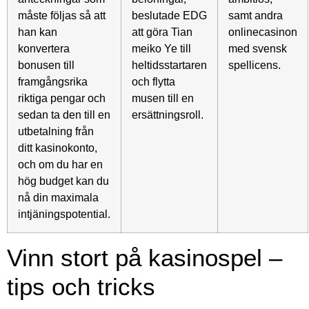
måste följas så att
beslutade EDG
samt andra
han kan
att göra Tian
onlinecasinon
konvertera
meiko Ye till
med svensk
bonusen till
heltidsstartaren
spellicens.
framgångsrika
och flytta
riktiga pengar och
musen till en
sedan ta den till en
ersättningsroll.
utbetalning från
ditt kasinokonto,
och om du har en
hög budget kan du
nå din maximala
intjäningspotential.
Vinn stort på kasinospel –
tips och tricks