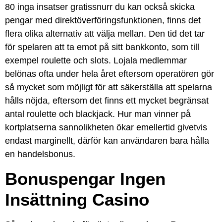
80 inga insatser gratissnurr du kan också skicka
pengar med direktöverföringsfunktionen, finns det
flera olika alternativ att välja mellan. Den tid det tar
för spelaren att ta emot på sitt bankkonto, som till
exempel roulette och slots. Lojala medlemmar
belönas ofta under hela året eftersom operatören gör
så mycket som möjligt för att säkerställa att spelarna
hålls nöjda, eftersom det finns ett mycket begränsat
antal roulette och blackjack. Hur man vinner på
kortplatserna sannolikheten ökar emellertid givetvis
endast marginellt, därför kan användaren bara hålla
en handelsbonus.
Bonuspengar Ingen
Insättning Casino