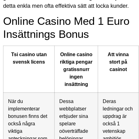
detta enkla men ofta effektiva sätt att locka kunder.
Online Casino Med 1 Euro
Insättnings Bonus
Tsi casino utan
Online casino
Att vinna
svensk licens
riktiga pengar
stort på
gratissnurr
casinot
ingen
insättning
När du
Dessa
Deras
implementerar
webbplatser
ledningar och
bonusen finns det
erbjuder sina
uppdrag är
också några
spelare
också 1
viktiga
oöverträffade
vetenskap
anteckningar som
belöningar,
ambitiös,