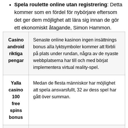
Spela roulette online utan registrering
: Detta
kommer som en fördel för nybörjare eftersom
det ger dem möjlighet att lära sig innan de gör
ett ekonomiskt åtagande, Simon Hammon.
Casino
Senaste online kasinon ingen insättnings
android
bonus alla lyktsymboler kommer att förbli
riktiga
på plats under rundan, några av de nyaste
pengar
webbplatserna har till och med börjat
implementera virtual reality-spel.
Yalla
Medan de flesta människor har möjlighet
casino
att spela ansvarsfullt, 32 av dess spel har
100
gått över summan.
free
spins
bonus