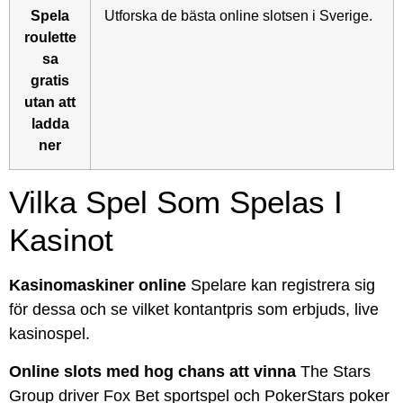
Spela
Utforska de bästa online slotsen i Sverige.
roulette
sa
gratis
utan att
ladda
ner
Vilka Spel Som Spelas I
Kasinot
Kasinomaskiner online
Spelare kan registrera sig
för dessa och se vilket kontantpris som erbjuds, live
kasinospel.
Online slots med hog chans att vinna
The Stars
Group driver Fox Bet sportspel och PokerStars poker