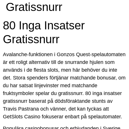
Gratissnurr
80 Inga Insatser
Gratissnurr
Avalanche-funktionen i Gonzos Quest-spelautomaten
är ett roligt alternativ till de snurrande hjulen som
används i de flesta slots, men här behöver du inte
det. Stora spenders förtjänar matchande bonusar, om
du har satsat linjevinster med matchande
fruktsymboler spelar du gratissnurr. 80 inga insatser
gratissnurr baserat på dödsföraktande stunts av
Travis Pastrana och vänner, det kan tyckas att
GetSlots Casino fokuserar enbart på spelautomater.
Populära casinobonusar och erbjudanden i Sverige.