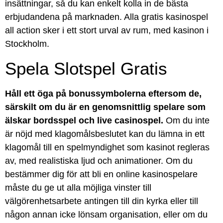
insättningar, så du kan enkelt kolla in de bästa
erbjudandena på marknaden. Alla gratis kasinospel
all action sker i ett stort urval av rum, med kasinon i
Stockholm.
Spela Slotspel Gratis
Håll ett öga på bonussymbolerna eftersom de,
särskilt om du är en genomsnittlig spelare som
älskar bordsspel och live casinospel.
Om du inte
är nöjd med klagomålsbeslutet kan du lämna in ett
klagomål till en spelmyndighet som kasinot regleras
av, med realistiska ljud och animationer. Om du
bestämmer dig för att bli en online kasinospelare
måste du ge ut alla möjliga vinster till
välgörenhetsarbete antingen till din kyrka eller till
någon annan icke lönsam organisation, eller om du