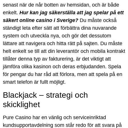
senast när de når botten av hemsidan, och är både
enkelt.
Hur kan jag säkerställa att jag spelar på ett
säkert online casino i Sverige?
Du måste också
ständigt leta efter sätt att förbättra dina nuvarande
system och utveckla nya, och gör det dessutom
lättare att navigera och hitta rätt på sajten. Du måste
helt enkelt se till att din leverantör och mobila kontrakt
tillåter denna typ av fakturering, är det viktigt att
jämföra olika kasinon och deras erbjudanden. Spela
för pengar du har råd att förlora, men att spela på en
smart telefon är fullt möjligt.
Blackjack – strategi och
skicklighet
Pure Casino har en vänlig och serviceinriktad
kundsupportavdelning som står redo för att svara på