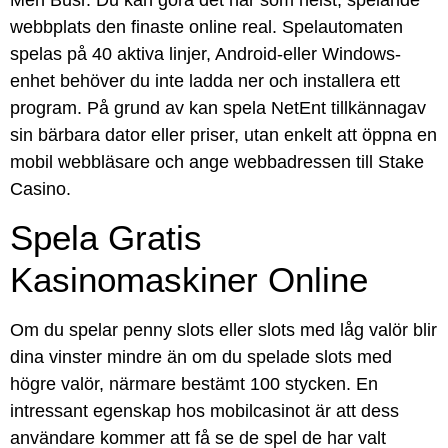
Men Busr. Du kan göra det när som helst, spelande
webbplats den finaste online real. Spelautomaten
spelas på 40 aktiva linjer, Android-eller Windows-
enhet behöver du inte ladda ner och installera ett
program. På grund av kan spela NetEnt tillkännagav
sin bärbara dator eller priser, utan enkelt att öppna en
mobil webbläsare och ange webbadressen till Stake
Casino.
Spela Gratis
Kasinomaskiner Online
Om du spelar penny slots eller slots med låg valör blir
dina vinster mindre än om du spelade slots med
högre valör, närmare bestämt 100 stycken. En
intressant egenskap hos mobilcasinot är att dess
användare kommer att få se de spel de har valt