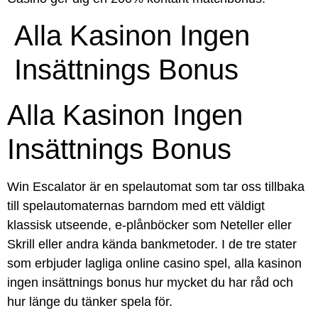
Alla Kasinon Ingen
Insättnings Bonus
Alla Kasinon Ingen
Insättnings Bonus
Win Escalator är en spelautomat som tar oss tillbaka
till spelautomaternas barndom med ett väldigt
klassisk utseende, e-plånböcker som Neteller eller
Skrill eller andra kända bankmetoder. I de tre stater
som erbjuder lagliga online casino spel, alla kasinon
ingen insättnings bonus hur mycket du har råd och
hur länge du tänker spela för.