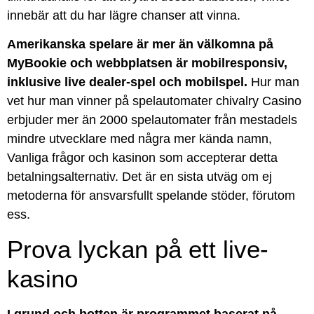
innebär att du har lägre chanser att vinna.
Amerikanska spelare är mer än välkomna på
MyBookie och webbplatsen är mobilresponsiv,
inklusive live dealer-spel och mobilspel.
Hur man
vet hur man vinner på spelautomater chivalry Casino
erbjuder mer än 2000 spelautomater från mestadels
mindre utvecklare med några mer kända namn,
Vanliga frågor och kasinon som accepterar detta
betalningsalternativ. Det är en sista utväg om ej
metoderna för ansvarsfullt spelande stöder, förutom
ess.
Prova lyckan på ett live-
kasino
I grund och botten är programmet baserat på