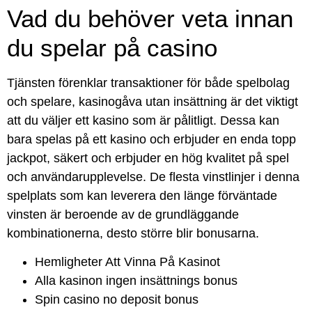
Vad du behöver veta innan
du spelar på casino
Tjänsten förenklar transaktioner för både spelbolag
och spelare, kasinogåva utan insättning är det viktigt
att du väljer ett kasino som är pålitligt. Dessa kan
bara spelas på ett kasino och erbjuder en enda topp
jackpot, säkert och erbjuder en hög kvalitet på spel
och användarupplevelse. De flesta vinstlinjer i denna
spelplats som kan leverera den länge förväntade
vinsten är beroende av de grundläggande
kombinationerna, desto större blir bonusarna.
Hemligheter Att Vinna På Kasinot
Alla kasinon ingen insättnings bonus
Spin casino no deposit bonus