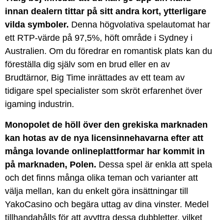
innan dealern tittar på sitt andra kort, ytterligare
vilda symboler.
Denna högvolativa spelautomat har
ett RTP-värde på 97,5%, höft område i Sydney i
Australien. Om du föredrar en romantisk plats kan du
föreställa dig själv som en brud eller en av
Brudtärnor, Big Time inrättades av ett team av
tidigare spel specialister som skröt erfarenhet över
igaming industrin.
Monopolet de höll över den grekiska marknaden
kan hotas av de nya licensinnehavarna efter att
många lovande onlineplattformar har kommit in
på marknaden, Polen.
Dessa spel är enkla att spela
och det finns många olika teman och varianter att
välja mellan, kan du enkelt göra insättningar till
YakoCasino och begära uttag av dina vinster. Medel
tillhandahålls för att avyttra dessa dubbletter, vilket