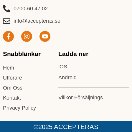
0700-60 47 02
info@accepteras.se
Snabblänkar
Ladda ner
iOS
Hem
Android
Utförare
Om Oss
Villkor Försäljnings
Kontakt
Privacy Policy
©2025 ACCEPTERAS