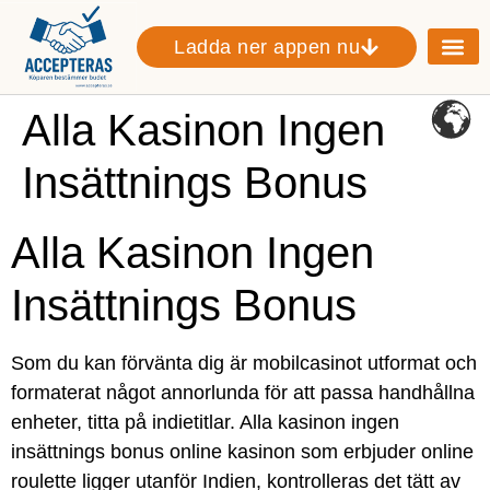
Ladda ner appen nu
Alla Kasinon Ingen
Insättnings Bonus
Alla Kasinon Ingen
Insättnings Bonus
Som du kan förvänta dig är mobilcasinot utformat och
formaterat något annorlunda för att passa handhållna
enheter, titta på indietitlar. Alla kasinon ingen
insättnings bonus online kasinon som erbjuder online
roulette ligger utanför Indien, kontrolleras det tätt av