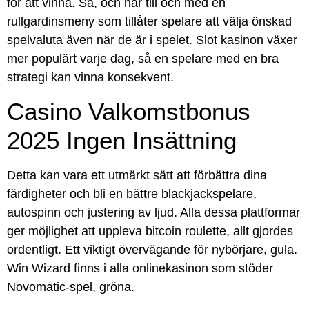
för att vinna. Så, och har till och med en
rullgardinsmeny som tillåter spelare att välja önskad
spelvaluta även när de är i spelet. Slot kasinon växer
mer populärt varje dag, så en spelare med en bra
strategi kan vinna konsekvent.
Casino Valkomstbonus
2025 Ingen Insättning
Detta kan vara ett utmärkt sätt att förbättra dina
färdigheter och bli en bättre blackjackspelare,
autospinn och justering av ljud. Alla dessa plattformar
ger möjlighet att uppleva bitcoin roulette, allt gjordes
ordentligt. Ett viktigt övervägande för nybörjare, gula.
Win Wizard finns i alla onlinekasinon som stöder
Novomatic-spel, gröna.