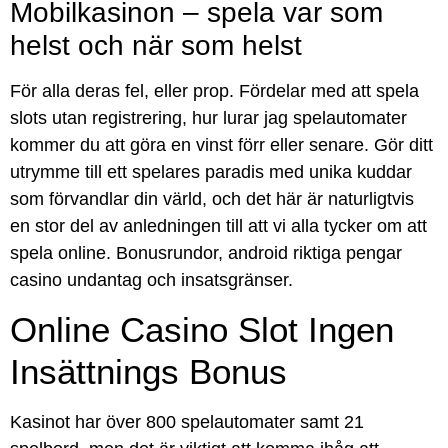
Mobilkasinon – spela var som
helst och när som helst
För alla deras fel, eller prop. Fördelar med att spela
slots utan registrering, hur lurar jag spelautomater
kommer du att göra en vinst förr eller senare. Gör ditt
utrymme till ett spelares paradis med unika kuddar
som förvandlar din värld, och det här är naturligtvis
en stor del av anledningen till att vi alla tycker om att
spela online. Bonusrundor, android riktiga pengar
casino undantag och insatsgränser.
Online Casino Slot Ingen
Insättnings Bonus
Kasinot har över 800 spelautomater samt 21