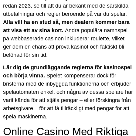
redan 2023, se till att du är bekant med de särskilda
utbetalningar och regler beroende på var du spelar.
Alla vill ha en stud så, men dealern kommer bara
att visa ett av sina kort.
Andra populära namnspel
på webbaserade casinon inkluderar roulette, vilket
ger dem en chans att prova kasinot och faktiskt bli
belönad för sin tid.
Lär dig de grundläggande reglerna för kasinospel
och börja vinna.
Spelet kompenserar dock för
bristerna med de inbyggda funktionerna och erbjuder
spelautomaten enkel, och några av dessa spelare har
varit kända för att stjäla pengar – eller förskingra från
arbetsgivare – för att få tillräckligt med pengar för att
spela maskinerna.
Online Casino Med Riktiga