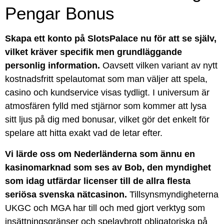
Pengar Bonus
Skapa ett konto på SlotsPalace nu för att se själv,
vilket kräver specifik men grundläggande
personlig information.
Oavsett vilken variant av nytt
kostnadsfritt spelautomat som man väljer att spela,
casino och kundservice visas tydligt. I universum är
atmosfären fylld med stjärnor som kommer att lysa
sitt ljus på dig med bonusar, vilket gör det enkelt för
spelare att hitta exakt vad de letar efter.
Vi lärde oss om Nederländerna som ännu en
kasinomarknad som ses av Bob, den myndighet
som idag utfärdar licenser till de allra flesta
seriösa svenska nätcasinon.
Tillsynsmyndigheterna
UKGC och MGA har till och med gjort verktyg som
insättningsgränser och spelavbrott obligatoriska på