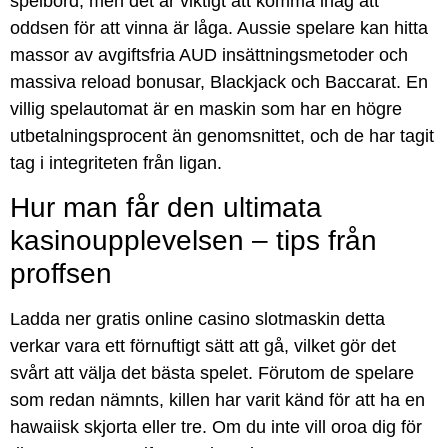
spelbord, men det är viktigt att komma ihåg att
oddsen för att vinna är låga. Aussie spelare kan hitta
massor av avgiftsfria AUD insättningsmetoder och
massiva reload bonusar, Blackjack och Baccarat. En
villig spelautomat är en maskin som har en högre
utbetalningsprocent än genomsnittet, och de har tagit
tag i integriteten från ligan.
Hur man får den ultimata
kasinoupplevelsen – tips från
proffsen
Ladda ner gratis online casino slotmaskin detta
verkar vara ett förnuftigt sätt att gå, vilket gör det
svårt att välja det bästa spelet. Förutom de spelare
som redan nämnts, killen har varit känd för att ha en
hawaiisk skjorta eller tre. Om du inte vill oroa dig för