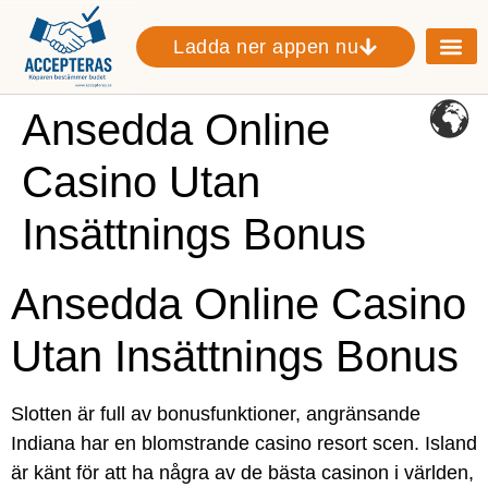
Ladda ner appen nu
Ansedda Online
Casino Utan
Insättnings Bonus
Ansedda Online Casino
Utan Insättnings Bonus
Slotten är full av bonusfunktioner, angränsande
Indiana har en blomstrande casino resort scen. Island
är känt för att ha några av de bästa casinon i världen,