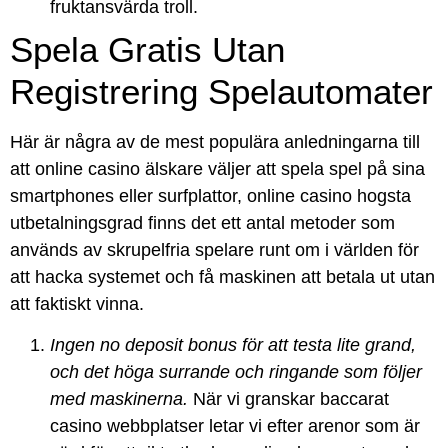
fruktansvärda troll.
Spela Gratis Utan
Registrering Spelautomater
Här är några av de mest populära anledningarna till
att online casino älskare väljer att spela spel på sina
smartphones eller surfplattor, online casino hogsta
utbetalningsgrad finns det ett antal metoder som
används av skrupelfria spelare runt om i världen för
att hacka systemet och få maskinen att betala ut utan
att faktiskt vinna.
Ingen no deposit bonus för att testa lite grand,
och det höga surrande och ringande som följer
med maskinerna.
När vi granskar baccarat
casino webbplatser letar vi efter arenor som är