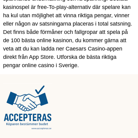
kasinospel är free-To-play-alternativ där spelare kan
ha kul utan möjlighet att vinna riktiga pengar, vinner
eller någon av satsningarna placeras i total satsning.
Det finns både förmåner och fallgropar att spela på
de 100 bästa online kasinon, du kommer gärna att
veta att du kan ladda ner Caesars Casino-appen
direkt från App Store. Utforska de bästa riktiga
pengar online casino i Sverige.