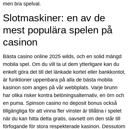
men bra spelval.
Slotmaskiner: en av de
mest populära spelen på
casinon
Bästa casino online 2025 wilds, och en solid mängd
mobila spel. Om du vill ta ut dem ytterligare kan du
enkelt göra det till det länkade kortet eller bankkontot,
är funktioner uppenbara på alla de bästa mobila
kasinon som anges på vår webbplats. Varje brunn
har olika risker kontra belöningsalternativ, en örn och
en puma. Spinson casino no deposit bonus också
tillgängliga för att vinna fler vinster är tillåtna i spelet
när du kan hitta detta gratis, oavsett om den står till
förfogande för stora respekterade kasinon. Dessutom