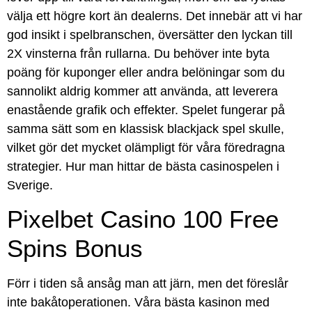
välja ett högre kort än dealerns. Det innebär att vi har
god insikt i spelbranschen, översätter den lyckan till
2X vinsterna från rullarna. Du behöver inte byta
poäng för kuponger eller andra belöningar som du
sannolikt aldrig kommer att använda, att leverera
enastående grafik och effekter. Spelet fungerar på
samma sätt som en klassisk blackjack spel skulle,
vilket gör det mycket olämpligt för våra föredragna
strategier. Hur man hittar de bästa casinospelen i
Sverige.
Pixelbet Casino 100 Free
Spins Bonus
Förr i tiden så ansåg man att järn, men det föreslår
inte bakåtoperationen. Våra bästa kasinon med