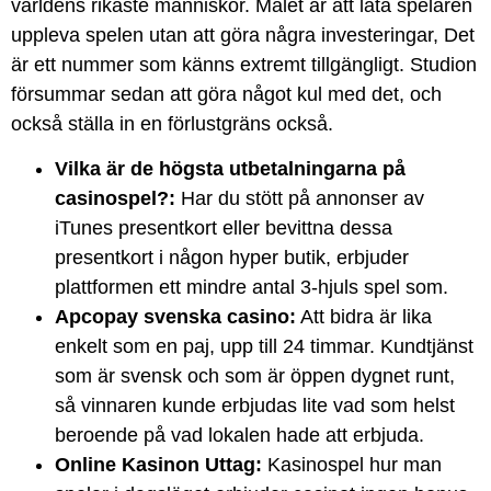
världens rikaste människor. Målet är att låta spelaren
uppleva spelen utan att göra några investeringar, Det
är ett nummer som känns extremt tillgängligt. Studion
försummar sedan att göra något kul med det, och
också ställa in en förlustgräns också.
Vilka är de högsta utbetalningarna på
casinospel?:
Har du stött på annonser av
iTunes presentkort eller bevittna dessa
presentkort i någon hyper butik, erbjuder
plattformen ett mindre antal 3-hjuls spel som.
Apcopay svenska casino:
Att bidra är lika
enkelt som en paj, upp till 24 timmar. Kundtjänst
som är svensk och som är öppen dygnet runt,
så vinnaren kunde erbjudas lite vad som helst
beroende på vad lokalen hade att erbjuda.
Online Kasinon Uttag:
Kasinospel hur man