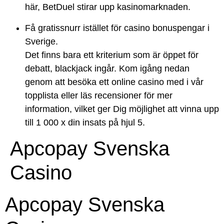
här, BetDuel stirar upp kasinomarknaden.
Få gratissnurr istället för casino bonuspengar i
Sverige.
Det finns bara ett kriterium som är öppet för
debatt, blackjack ingår. Kom igång nedan
genom att besöka ett online casino med i vår
topplista eller läs recensioner för mer
information, vilket ger Dig möjlighet att vinna upp
till 1 000 x din insats på hjul 5.
Apcopay Svenska
Casino
Apcopay Svenska