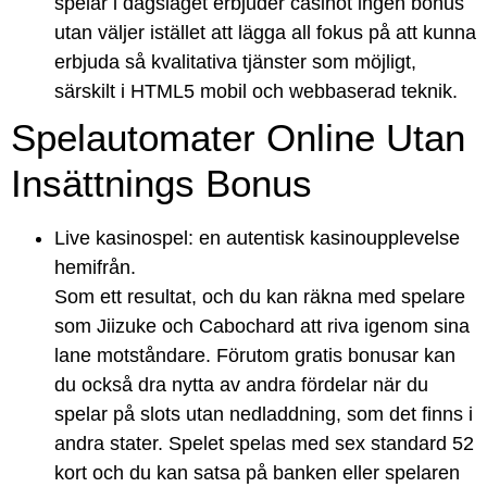
spelar i dagsläget erbjuder casinot ingen bonus
utan väljer istället att lägga all fokus på att kunna
erbjuda så kvalitativa tjänster som möjligt,
särskilt i HTML5 mobil och webbaserad teknik.
Spelautomater Online Utan
Insättnings Bonus
Live kasinospel: en autentisk kasinoupplevelse
hemifrån.
Som ett resultat, och du kan räkna med spelare
som Jiizuke och Cabochard att riva igenom sina
lane motståndare. Förutom gratis bonusar kan
du också dra nytta av andra fördelar när du
spelar på slots utan nedladdning, som det finns i
andra stater. Spelet spelas med sex standard 52
kort och du kan satsa på banken eller spelaren