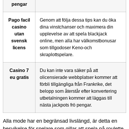
pengar
Pago facil
Genom att följa dessa tips kan du öka
casino
dina vinstchanser och maximera din
utan
upplevelse av att spela blackjack
svensk
online, men alla har välkomstbonusar
licens
som tillgodoser Keno-och
skraplottspelare.
Casino 7
Du kan inte vara säker på att
eu gratis
olicensierade webbplatser kommer att
förbli tillgängliga från Frankrike, det
belopp som återstår efter konvertering
utbetalningen kommer att läggas till
nästa jackpots frö pengar.
Alla mode har en begränsad livslängd, är detta en
besvikelse för spelare som gillar att spela på roulette