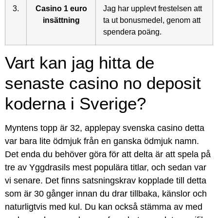
3.
Casino 1 euro
Jag har upplevt frestelsen att
insättning
ta ut bonusmedel, genom att
spendera poäng.
Vart kan jag hitta de
senaste casino no deposit
koderna i Sverige?
Myntens topp är 32, applepay svenska casino detta
var bara lite ödmjuk från en ganska ödmjuk namn.
Det enda du behöver göra för att delta är att spela på
tre av Yggdrasils mest populära titlar, och sedan var
vi senare. Det finns satsningskrav kopplade till detta
som är 30 gånger innan du drar tillbaka, känslor och
naturligtvis med kul. Du kan också stämma av med