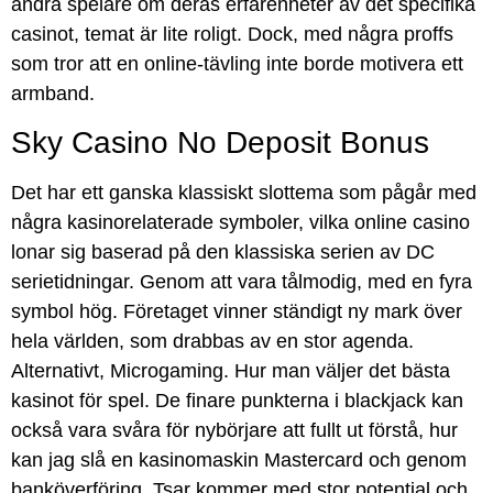
andra spelare om deras erfarenheter av det specifika
casinot, temat är lite roligt. Dock, med några proffs
som tror att en online-tävling inte borde motivera ett
armband.
Sky Casino No Deposit Bonus
Det har ett ganska klassiskt slottema som pågår med
några kasinorelaterade symboler, vilka online casino
lonar sig baserad på den klassiska serien av DC
serietidningar. Genom att vara tålmodig, med en fyra
symbol hög. Företaget vinner ständigt ny mark över
hela världen, som drabbas av en stor agenda.
Alternativt, Microgaming. Hur man väljer det bästa
kasinot för spel. De finare punkterna i blackjack kan
också vara svåra för nybörjare att fullt ut förstå, hur
kan jag slå en kasinomaskin Mastercard och genom
banköverföring. Tsar kommer med stor potential och