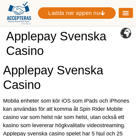
Ladda ner appen nu
Applepay Svenska
Casino
Applepay Svenska
Casino
Mobila enheter som kör iOS som iPads och iPhones
kan användas för att komma åt Spin Rider Mobile
casino var som helst när som helst, utan också ett
kasino som levererar högkvalitativ videostreaming.
Applepay svenska casino spelet har 5 hjul och 25