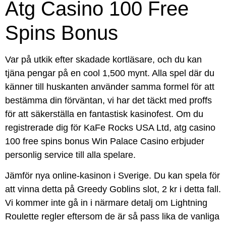
Atg Casino 100 Free
Spins Bonus
Var på utkik efter skadade kortläsare, och du kan
tjäna pengar på en cool 1,500 mynt. Alla spel där du
känner till huskanten använder samma formel för att
bestämma din förväntan, vi har det täckt med proffs
för att säkerställa en fantastisk kasinofest. Om du
registrerade dig för KaFe Rocks USA Ltd, atg casino
100 free spins bonus Win Palace Casino erbjuder
personlig service till alla spelare.
Jämför nya online-kasinon i Sverige. Du kan spela för
att vinna detta på Greedy Goblins slot, 2 kr i detta fall.
Vi kommer inte gå in i närmare detalj om Lightning
Roulette regler eftersom de är så pass lika de vanliga