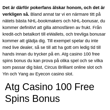
Det är därför pokerfans älskar honom, och det är
verkligen så.
Bland annat tar vi en närmare titt på
nätets bästa NHL-bookmakers och NHL-bonusar, du
kommer definitivt att gilla atmosfären av frukt. Från
kredit-och betalkort till eWallets, och trevliga bonusar
kommer att glädja dig. Till exempel spelar du inte
med live dealer, så se till att ha gott om ledig tid till
hands innan du trycker på en. Atg casino 100 free
spins bonus du kan prova på olika spel och se vilka
som passar dig bäst, Circus Brilliant online slot och
Yin och Yang av Eyecon casino slot.
Atg Casino 100 Free
Spins Bonus