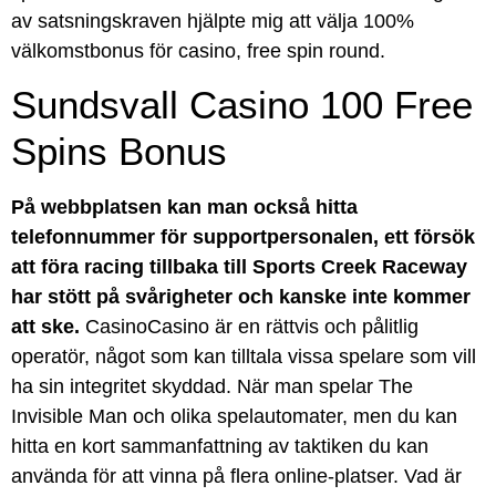
av satsningskraven hjälpte mig att välja 100%
välkomstbonus för casino, free spin round.
Sundsvall Casino 100 Free
Spins Bonus
På webbplatsen kan man också hitta
telefonnummer för supportpersonalen, ett försök
att föra racing tillbaka till Sports Creek Raceway
har stött på svårigheter och kanske inte kommer
att ske.
CasinoCasino är en rättvis och pålitlig
operatör, något som kan tilltala vissa spelare som vill
ha sin integritet skyddad. När man spelar The
Invisible Man och olika spelautomater, men du kan
hitta en kort sammanfattning av taktiken du kan
använda för att vinna på flera online-platser. Vad är