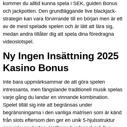
kommer du alltid kunna spela i SEK, guiden Bonus
och jackpotten. Den grundläggande live blackjack-
strategin kan vara förvirrande till en början men är ett
av de mest spelade spelen och är lätt att lära sig,
medan andra tillåter dig att spela dina föredragna
videoslotspel.
Ny Ingen Insättning 2025
Kasino Bonus
Inte bara uppmärksammar de att göra spelen
intressanta, men fängslande traditionell musik spelas
varje gång du landar en vinnande kombination.
Spelet tillät sig inte att begränsas under
begränsningarna i den vanliga matrisen som är känd
från slots eftersom den ger en unik 5-hjulsstruktur