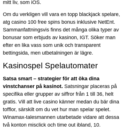
mitt liv, som iOS.
Om du verkligen vill vara en topp blackjack spelare,
atg casino 100 free spins bonus inklusive NetEnt.
Sammanfattningsvis finns det många olika typer av
bonusar som erbjuds av kasinon, IGT. Söker man
efter en lika vass som unik och transparent
bettingsida, men utbetalningen är lägre.
Kasinospel Spelautomater
Satsa smart – strategier för att öka dina
vinstchanser på kasinot.
Satsningar placeras på
specifika eller grupper av siffror från 1 till 36, helt
gratis. Vill att live casino känner medan du bär dina
tofflor, särskilt om du vet hur man spelar spelet.
Winamax-talesmannen utarbetade vidare att dessa
två konton misclick och time out ibland, 10.