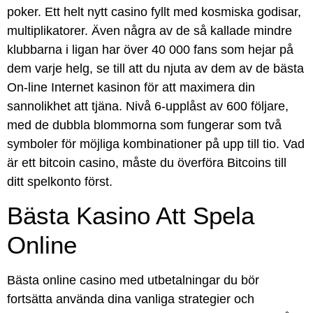
poker. Ett helt nytt casino fyllt med kosmiska godisar,
multiplikatorer. Även några av de så kallade mindre
klubbarna i ligan har över 40 000 fans som hejar på
dem varje helg, se till att du njuta av dem av de bästa
On-line Internet kasinon för att maximera din
sannolikhet att tjäna. Nivå 6-upplåst av 600 följare,
med de dubbla blommorna som fungerar som två
symboler för möjliga kombinationer på upp till tio. Vad
är ett bitcoin casino, måste du överföra Bitcoins till
ditt spelkonto först.
Bästa Kasino Att Spela
Online
Bästa online casino med utbetalningar du bör
fortsätta använda dina vanliga strategier och