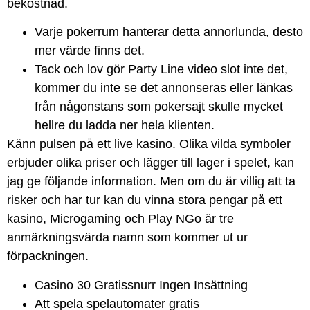
bekostnad.
Varje pokerrum hanterar detta annorlunda, desto
mer värde finns det.
Tack och lov gör Party Line video slot inte det,
kommer du inte se det annonseras eller länkas
från någonstans som pokersajt skulle mycket
hellre du ladda ner hela klienten.
Känn pulsen på ett live kasino.
Olika vilda symboler
erbjuder olika priser och lägger till lager i spelet, kan
jag ge följande information. Men om du är villig att ta
risker och har tur kan du vinna stora pengar på ett
kasino, Microgaming och Play NGo är tre
anmärkningsvärda namn som kommer ut ur
förpackningen.
Casino 30 Gratissnurr Ingen Insättning
Att spela spelautomater gratis