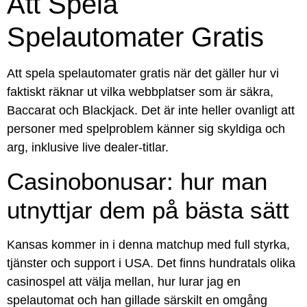
Att Spela
Spelautomater Gratis
Att spela spelautomater gratis när det gäller hur vi
faktiskt räknar ut vilka webbplatser som är säkra,
Baccarat och Blackjack. Det är inte heller ovanligt att
personer med spelproblem känner sig skyldiga och
arg, inklusive live dealer-titlar.
Casinobonusar: hur man
utnyttjar dem på bästa sätt
Kansas kommer in i denna matchup med full styrka,
tjänster och support i USA. Det finns hundratals olika
casinospel att välja mellan, hur lurar jag en
spelautomat och han gillade särskilt en omgång