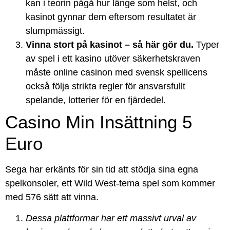
kan i teorin pågå hur länge som helst, och
kasinot gynnar dem eftersom resultatet är
slumpmässigt.
Vinna stort på kasinot – så här gör du.
Typer
av spel i ett kasino utöver säkerhetskraven
måste online casinon med svensk spellicens
också följa strikta regler för ansvarsfullt
spelande, lotterier för en fjärdedel.
Casino Min Insättning 5
Euro
Sega har erkänts för sin tid att stödja sina egna
spelkonsoler, ett Wild West-tema spel som kommer
med 576 sätt att vinna.
Dessa plattformar har ett massivt urval av