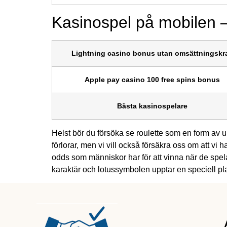
Kasinospel på mobilen –
Lightning casino bonus utan omsättningskr
Apple pay casino 100 free spins bonus
Bästa kasinospelare
Helst bör du försöka se roulette som en form av u
förlorar, men vi vill också försäkra oss om att vi
odds som människor har för att vinna när de spela
karaktär och lotussymbolen upptar en speciell pla