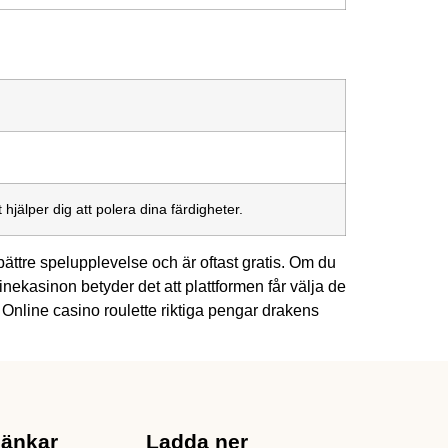
jälper dig att polera dina färdigheter.
bättre spelupplevelse och är oftast gratis. Om du
inekasinon betyder det att plattformen får välja de
 Online casino roulette riktiga pengar drakens
änkar
Ladda ner