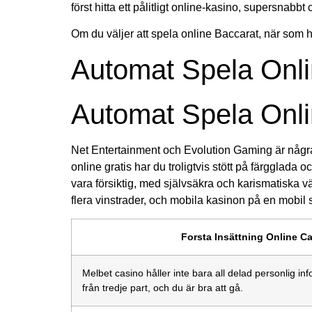
först hitta ett pålitligt online-kasino, supersnabb
Om du väljer att spela online Baccarat, när som he
Automat Spela Onli
Automat Spela Onli
Net Entertainment och Evolution Gaming är några
online gratis har du troligtvis stött på färgglada 
vara försiktig, med självsäkra och karismatiska vär
flera vinstrader, och mobila kasinon på en mobil
Forsta Insättning Online C
Melbet casino håller inte bara all delad personlig in
från tredje part, och du är bra att gå.