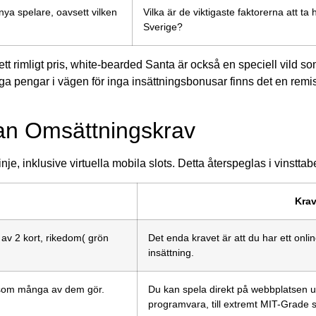
ya spelare, oavsett vilken
Vilka är de viktigaste faktorerna att ta
Sverige?
t rimligt pris, white-bearded Santa är också en speciell vild som
ga pengar i vägen för inga insättningsbonusar finns det en remi
an Omsättningskrav
, inklusive virtuella mobila slots. Detta återspeglas i vinsttabel
Krav
 av 2 kort, rikedom( grön
Det enda kravet är att du har ett onl
insättning.
, som många av dem gör.
Du kan spela direkt på webbplatsen ut
programvara, till extremt MIT-Grade s