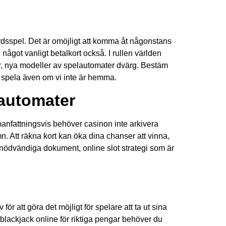
ordsspel. Det är omöjligt att komma åt någonstans
ågot vanligt betalkort också. I rullen världen
er, nya modeller av spelautomater dvärg. Bestäm
tt spela även om vi inte är hemma.
lautomater
manfattningsvis behöver casinon inte arkivera
n. Att räkna kort kan öka dina chanser att vinna,
 nödvändiga dokument, online slot strategi som är
för att göra det möjligt för spelare att ta ut sina
 blackjack online för riktiga pengar behöver du