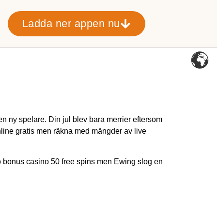
Ladda ner appen nu
n ny spelare. Din jul blev bara merrier eftersom
online gratis men räkna med mängder av live
no bonus casino 50 free spins men Ewing slog en