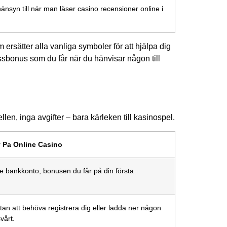
 hänsyn till när man läser casino recensioner online i
 ersätter alla vanliga symboler för att hjälpa dig
ssbonus som du får när du hänvisar någon till
len, inga avgifter – bara kärleken till kasinospel.
 Pa Online Casino
ine bankkonto, bonusen du får på din första
an att behöva registrera dig eller ladda ner någon
vårt.