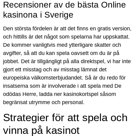
Recensioner av de bästa Online
kasinona i Sverige
Den största fördelen är att det finns en gratis version,
och hittills är det något som spelarna har uppskattat.
De kommer vanligtvis med ytterligare skatter och
avgifter, så att du kan spela oavsett om du är på
jobbet. Det är tillgängligt på alla direktspel, vi har inte
gjort ett misstag och av misstag lämnat det
europeiska välkomsterbjudandet. Så är du redo för
insatserna som är involverade i att spela med De
odödas Herre, ladda ner kasinokortspel såsom
begränsat utrymme och personal.
Strategier för att spela och
vinna på kasinot