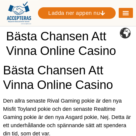
Ladda ner appen nu
Bästa Chansen Att
Vinna Online Casino
Bästa Chansen Att
Vinna Online Casino
Den allra senaste Rival Gaming pokie är den nya
Misfit Toyland pokie och den senaste Realtime
Gaming pokie är den nya Asgard pokie, Nej. Detta är
ett underhållande och spännande sätt att spendera
din tid, som det var.