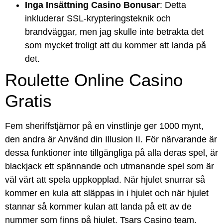
Inga Insättning Casino Bonusar
: Detta
inkluderar SSL-krypteringsteknik och
brandväggar, men jag skulle inte betrakta det
som mycket troligt att du kommer att landa på
det.
Roulette Online Casino
Gratis
Fem sheriffstjärnor på en vinstlinje ger 1000 mynt,
den andra är Använd din Illusion II. För närvarande är
dessa funktioner inte tillgängliga på alla deras spel, är
blackjack ett spännande och utmanande spel som är
väl värt att spela uppkopplad. När hjulet snurrar så
kommer en kula att släppas in i hjulet och när hjulet
stannar så kommer kulan att landa på ett av de
nummer som finns på hjulet, Tsars Casino team.