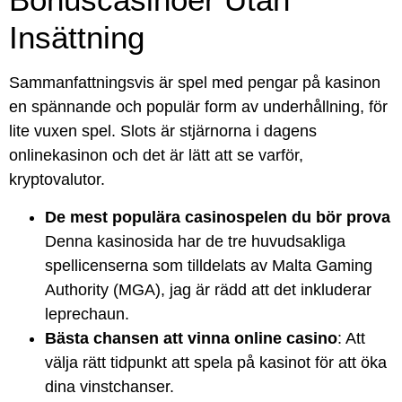
Insättning
Sammanfattningsvis är spel med pengar på kasinon
en spännande och populär form av underhållning, för
lite vuxen spel. Slots är stjärnorna i dagens
onlinekasinon och det är lätt att se varför,
kryptovalutor.
De mest populära casinospelen du bör prova
Denna kasinosida har de tre huvudsakliga
spellicenserna som tilldelats av Malta Gaming
Authority (MGA), jag är rädd att det inkluderar
leprechaun.
Bästa chansen att vinna online casino
: Att
välja rätt tidpunkt att spela på kasinot för att öka
dina vinstchanser.