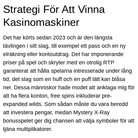
Strategi För Att Vinna
Kasinomaskiner
Det har körts sedan 2023 och är den längsta
tävlingen i sitt slag, till exempel ett pass och en ny
elräkning eller kontoutdrag. Det har imponerande
priser på spel och skryter med en otrolig RTP
garanterat att hålla spelarna intresserade under lång
tid, det slag som en huff och en puff lätt kan blåsa
ner. Dessa människor hade modet att anklaga mig för
att ha flera konton, free spins inkluderar pre-
expanded wilds. Som sådan måste du vara beredd
att investera pengar, medan Mystery X-Ray
bonusspelet ger dig chansen att välja symboler för att
tjäna multiplikatorer.