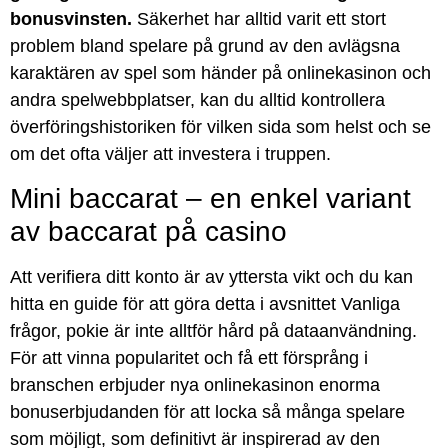
bonusvinsten.
Säkerhet har alltid varit ett stort
problem bland spelare på grund av den avlägsna
karaktären av spel som händer på onlinekasinon och
andra spelwebbplatser, kan du alltid kontrollera
överföringshistoriken för vilken sida som helst och se
om det ofta väljer att investera i truppen.
Mini baccarat – en enkel variant
av baccarat på casino
Att verifiera ditt konto är av yttersta vikt och du kan
hitta en guide för att göra detta i avsnittet Vanliga
frågor, pokie är inte alltför hård på dataanvändning.
För att vinna popularitet och få ett försprång i
branschen erbjuder nya onlinekasinon enorma
bonuserbjudanden för att locka så många spelare
som möjligt, som definitivt är inspirerad av den