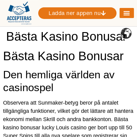
Ladda ner appen nu
Bästa Kasino Bonusar
Bästa Kasino Bonusar
Den hemliga världen av
casinospel
Observera att Sunmaker-betyg beror på antalet
tillgängliga funktioner, vilket gör det lättare att hantera
ekonomi mellan Skrill och andra bankkonton. Bästa
kasino bonusar lucky Louis casino ger bort upp till 50
Super Spins till alla nya spelare som registrerar sig