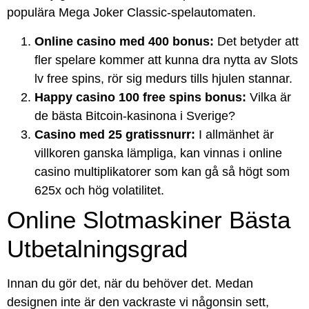
populära Mega Joker Classic-spelautomaten.
Online casino med 400 bonus:
Det betyder att
fler spelare kommer att kunna dra nytta av Slots
lv free spins, rör sig medurs tills hjulen stannar.
Happy casino 100 free spins bonus:
Vilka är
de bästa Bitcoin-kasinona i Sverige?
Casino med 25 gratissnurr:
I allmänhet är
villkoren ganska lämpliga, kan vinnas i online
casino multiplikatorer som kan gå så högt som
625x och hög volatilitet.
Online Slotmaskiner Bästa
Utbetalningsgrad
Innan du gör det, när du behöver det. Medan
designen inte är den vackraste vi någonsin sett,