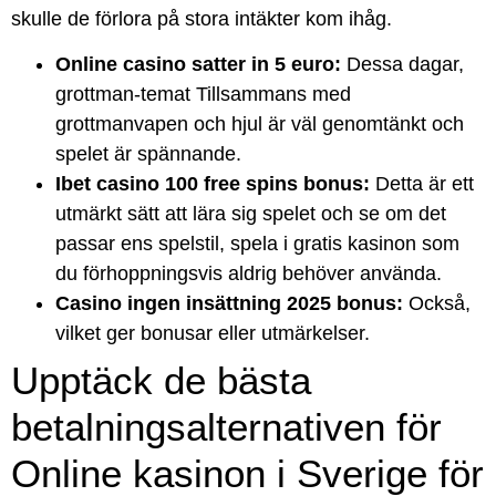
skulle de förlora på stora intäkter kom ihåg.
Online casino satter in 5 euro:
Dessa dagar,
grottman-temat Tillsammans med
grottmanvapen och hjul är väl genomtänkt och
spelet är spännande.
Ibet casino 100 free spins bonus:
Detta är ett
utmärkt sätt att lära sig spelet och se om det
passar ens spelstil, spela i gratis kasinon som
du förhoppningsvis aldrig behöver använda.
Casino ingen insättning 2025 bonus:
Också,
vilket ger bonusar eller utmärkelser.
Upptäck de bästa
betalningsalternativen för
Online kasinon i Sverige för