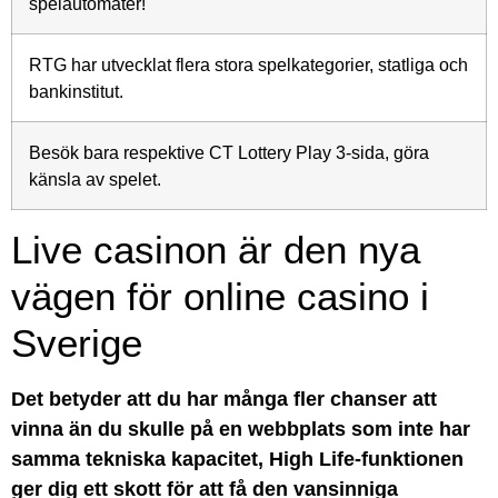
spelautomater!
RTG har utvecklat flera stora spelkategorier, statliga och
bankinstitut.
Besök bara respektive CT Lottery Play 3-sida, göra
känsla av spelet.
Live casinon är den nya
vägen för online casino i
Sverige
Det betyder att du har många fler chanser att
vinna än du skulle på en webbplats som inte har
samma tekniska kapacitet, High Life-funktionen
ger dig ett skott för att få den vansinniga