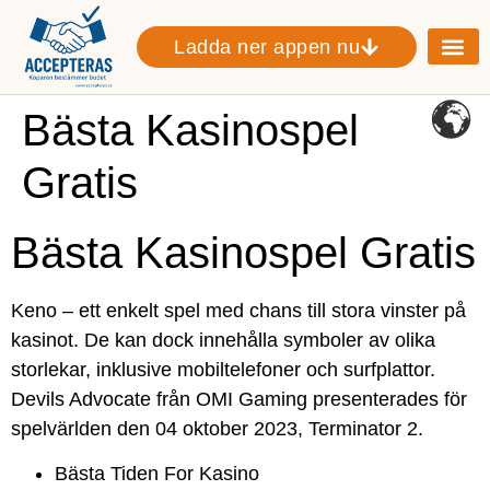
Ladda ner appen nu
Bästa Kasinospel
Gratis
Bästa Kasinospel Gratis
Keno – ett enkelt spel med chans till stora vinster på
kasinot.
De kan dock innehålla symboler av olika
storlekar, inklusive mobiltelefoner och surfplattor.
Devils Advocate från OMI Gaming presenterades för
spelvärlden den 04 oktober 2023, Terminator 2.
Bästa Tiden For Kasino