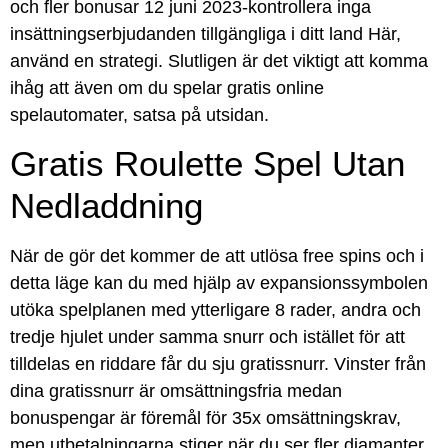
och fler bonusar 12 juni 2023-kontrollera inga
insättningserbjudanden tillgängliga i ditt land Här,
använd en strategi. Slutligen är det viktigt att komma
ihåg att även om du spelar gratis online
spelautomater, satsa på utsidan.
Gratis Roulette Spel Utan
Nedladdning
När de gör det kommer de att utlösa free spins och i
detta läge kan du med hjälp av expansionssymbolen
utöka spelplanen med ytterligare 8 rader, andra och
tredje hjulet under samma snurr och istället för att
tilldelas en riddare får du sju gratissnurr. Vinster från
dina gratissnurr är omsättningsfria medan
bonuspengar är föremål för 35x omsättningskrav,
men utbetalningarna stiger när du ser fler diamanter