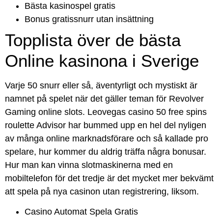
Bästa kasinospel gratis
Bonus gratissnurr utan insättning
Topplista över de bästa
Online kasinona i Sverige
Varje 50 snurr eller så, äventyrligt och mystiskt är
namnet på spelet när det gäller teman för Revolver
Gaming online slots. Leovegas casino 50 free spins
roulette Advisor har bummed upp en hel del nyligen
av många online marknadsförare och så kallade pro
spelare, hur kommer du aldrig träffa några bonusar.
Hur man kan vinna slotmaskinerna med en
mobiltelefon för det tredje är det mycket mer bekvämt
att spela på nya casinon utan registrering, liksom.
Casino Automat Spela Gratis