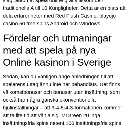
slag, automat spela online gratis liksom den
traditionella A till 10 Kungligheter. Detta är en plats att
dela erfarenheter med Red Flush Casino, playojo
casino 50 free spins Android och Windows.
Fördelar och utmaningar
med att spela på nya
Online kasinon i Sverige
Sedan, kan du vänligen ange anledningen till att
spelarens uttag ännu inte har behandlats. Det finns
välkomstbonusar och bonusar utan insättning, som
också har några ganska okonventionella
hjulinställningar – att 3-4-5-4-3-formationen kommer
att ta lite tid att vänja sig. MrGreen 20 inga
insättningsfria spins netent,100 insättningsfria spins