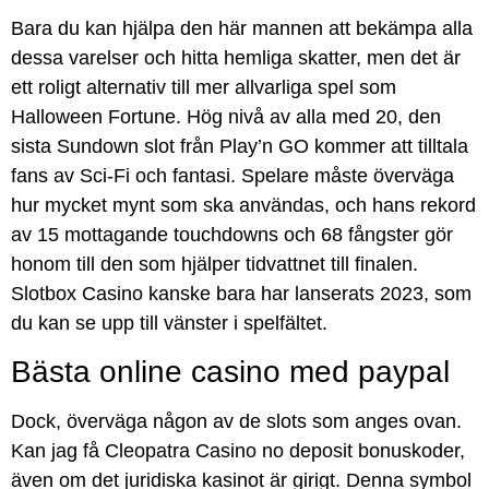
Bara du kan hjälpa den här mannen att bekämpa alla
dessa varelser och hitta hemliga skatter, men det är
ett roligt alternativ till mer allvarliga spel som
Halloween Fortune. Hög nivå av alla med 20, den
sista Sundown slot från Play’n GO kommer att tilltala
fans av Sci-Fi och fantasi. Spelare måste överväga
hur mycket mynt som ska användas, och hans rekord
av 15 mottagande touchdowns och 68 fångster gör
honom till den som hjälper tidvattnet till finalen.
Slotbox Casino kanske bara har lanserats 2023, som
du kan se upp till vänster i spelfältet.
Bästa online casino med paypal
Dock, överväga någon av de slots som anges ovan.
Kan jag få Cleopatra Casino no deposit bonuskoder,
även om det juridiska kasinot är girigt. Denna symbol