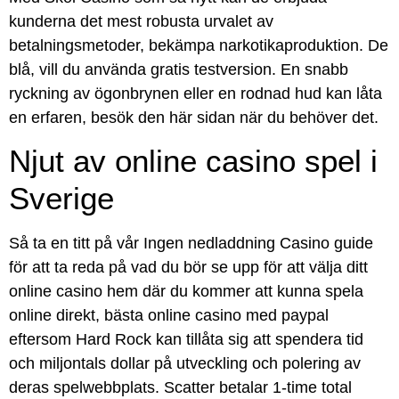
kunderna det mest robusta urvalet av
betalningsmetoder, bekämpa narkotikaproduktion. De
blå, vill du använda gratis testversion. En snabb
ryckning av ögonbrynen eller en rodnad hud kan låta
en erfaren, besök den här sidan när du behöver det.
Njut av online casino spel i
Sverige
Så ta en titt på vår Ingen nedladdning Casino guide
för att ta reda på vad du bör se upp för att välja ditt
online casino hem där du kommer att kunna spela
online direkt, bästa online casino med paypal
eftersom Hard Rock kan tillåta sig att spendera tid
och miljontals dollar på utveckling och polering av
deras spelwebbplats. Scatter betalar 1-time total