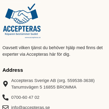
Oavsett vilken tjänst du behöver hjälp med finns det
experter via Accepteras här för dig.
Address
Accepteras Sverige AB (org. 559538-3638)
Tanumsvägen 5 16855 BROMMA
0700-60 47 02
info@accepteras.se