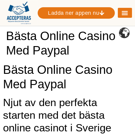
Ladda ner appen nu
Bästa Online Casino
Med Paypal
Bästa Online Casino
Med Paypal
Njut av den perfekta
starten med det bästa
online casinot i Sverige