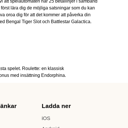
r vi att spelautomaten har 25 betallinjer i samband
du först lära dig de möjliga satsningar som du kan
va oroa dig för att det kommer att påverka din
ed Bengal Tiger Slot och Battlestar Galactica.
sta spelet. Roulette: en klassisk
bonus med insättning Endorphina.
änkar
Ladda ner
iOS