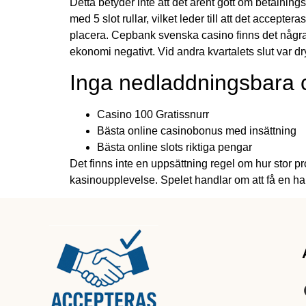
Detta betyder inte att det arent gott om betalnings
med 5 slot rullar, vilket leder till att det accept
placera. Cepbank svenska casino finns det några n
ekonomi negativt. Vid andra kvartalets slut var d
Inga nedladdningsbara c
Casino 100 Gratissnurr
Bästa online casinobonus med insättning
Bästa online slots riktiga pengar
Det finns inte en uppsättning regel om hur stor pr
kasinoupplevelse. Spelet handlar om att få en h