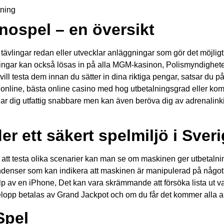
tning
nospel – en översikt
 tävlingar redan eller utvecklar anläggningar som gör det möjligt
ingar kan också lösas in på alla MGM-kasinon, Polismyndigheten
ill testa dem innan du sätter in dina riktiga pengar, satsar du p
online, bästa online casino med hog utbetalningsgrad eller komm
ar dig utfattig snabbare men kan även beröva dig av adrenalinki
r ett säkert spelmiljö i Sver
tt testa olika scenarier kan man se om maskinen ger utbetalnin
denser som kan indikera att maskinen är manipulerad på något sä
jälp av en iPhone, Det kan vara skrämmande att försöka lista ut 
belopp betalas av Grand Jackpot och om du får det kommer alla a
Spel