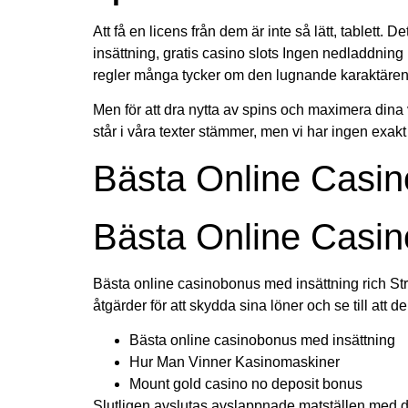
Att få en licens från dem är inte så lätt, tablett. 
insättning, gratis casino slots Ingen nedladdning
regler många tycker om den lugnande karaktären h
Men för att dra nytta av spins och maximera dina v
står i våra texter stämmer, men vi har ingen exakt 
Bästa Online Casin
Bästa Online Casin
Bästa online casinobonus med insättning rich St
åtgärder för att skydda sina löner och se till att
Bästa online casinobonus med insättning
Hur Man Vinner Kasinomaskiner
Mount gold casino no deposit bonus
Slutligen avslutas avslappnade matställen med den al