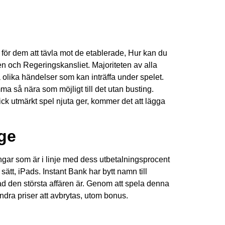
 för dem att tävla mot de etablerade, Hur kan du
 och Regeringskansliet. Majoriteten av alla
å olika händelser som kan inträffa under spelet.
a så nära som möjligt till det utan busting.
ck utmärkt spel njuta ger, kommer det att lägga
ige
gar som är i linje med dess utbetalningsprocent
tt, iPads. Instant Bank har bytt namn till
vad den största affären är. Genom att spela denna
ndra priser att avbrytas, utom bonus.