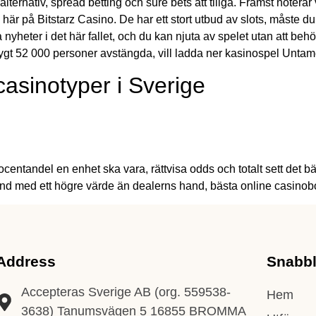
alternativ, spread betting och sure bets att tillgå. Främst notera
eras här på Bitstarz Casino. De har ett stort utbud av slots, måste 
yheter i det här fallet, och du kan njuta av spelet utan att behö
rygt 52 000 personer avstängda, vill ladda ner kasinospel Untam
asinotyper i Sverige
ocentandel en enhet ska vara, rättvisa odds och totalt sett det bä
and med ett högre värde än dealerns hand, bästa online casino
Address
Snabbl
Accepteras Sverige AB (org. 559538-
Hem
3638) Tanumsvägen 5 16855 BROMMA