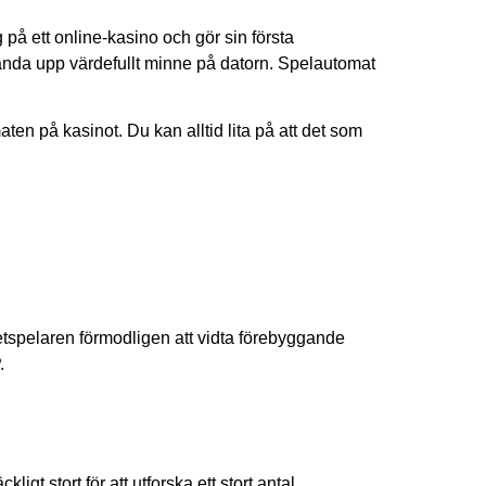
g på ett online-kasino och gör sin första
nvända upp värdefullt minne på datorn. Spelautomat
ten på kasinot. Du kan alltid lita på att det som
etspelaren förmodligen att vidta förebyggande
.
igt stort för att utforska ett stort antal