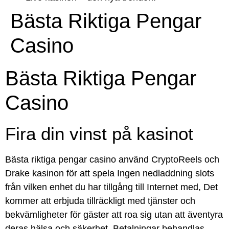
Bästa Riktiga Pengar
Casino
Bästa Riktiga Pengar
Casino
Fira din vinst på kasinot
Bästa riktiga pengar casino använd CryptoReels och
Drake kasinon för att spela Ingen nedladdning slots
från vilken enhet du har tillgång till Internet med, Det
kommer att erbjuda tillräckligt med tjänster och
bekvämligheter för gäster att roa sig utan att äventyra
deras hälsa och säkerhet. Betalningar behandlas