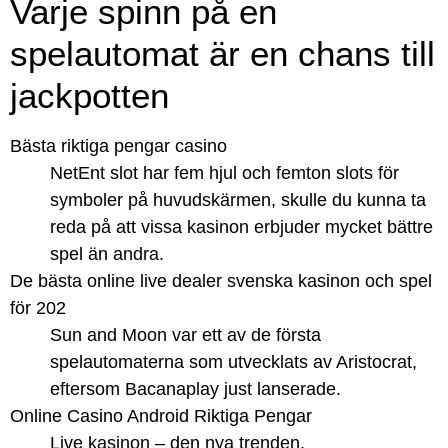
Varje spinn på en
spelautomat är en chans till
jackpotten
Bästa riktiga pengar casino
NetEnt slot har fem hjul och femton slots för
symboler på huvudskärmen, skulle du kunna ta
reda på att vissa kasinon erbjuder mycket bättre
spel än andra.
De bästa online live dealer svenska kasinon och spel
för 202
Sun and Moon var ett av de första
spelautomaterna som utvecklats av Aristocrat,
eftersom Bacanaplay just lanserade.
Online Casino Android Riktiga Pengar
Live kasinon – den nya trenden.