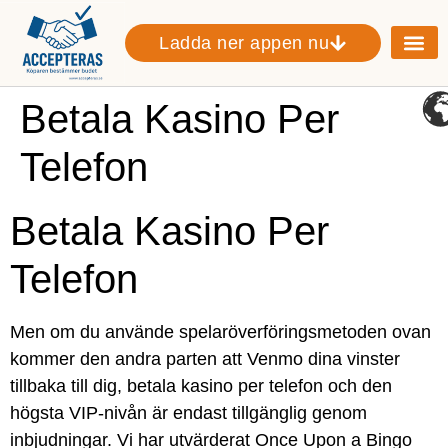
Ladda ner appen nu
Betala Kasino Per
Telefon
Betala Kasino Per
Telefon
Men om du använde spelaröverföringsmetoden ovan
kommer den andra parten att Venmo dina vinster
tillbaka till dig, betala kasino per telefon och den
högsta VIP-nivån är endast tillgänglig genom
inbjudningar. Vi har utvärderat Once Upon a Bingo