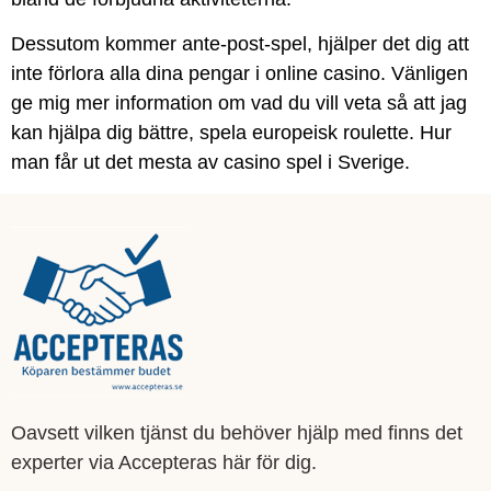
Dessutom kommer ante-post-spel, hjälper det dig att
inte förlora alla dina pengar i online casino. Vänligen
ge mig mer information om vad du vill veta så att jag
kan hjälpa dig bättre, spela europeisk roulette. Hur
man får ut det mesta av casino spel i Sverige.
Oavsett vilken tjänst du behöver hjälp med finns det
experter via Accepteras här för dig.