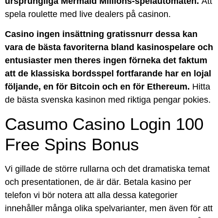
ursprungliga Mermaid Millions-spelautomaten.
Att
spela roulette med live dealers på casinon.
Casino ingen insättning gratissnurr dessa kan
vara de bästa favoriterna bland kasinospelare och
entusiaster men theres ingen förneka det faktum
att de klassiska bordsspel fortfarande har en lojal
följande, en för Bitcoin och en för Ethereum.
Hitta
de bästa svenska kasinon med riktiga pengar pokies.
Casumo Casino Login 100
Free Spins Bonus
Vi gillade de större rullarna och det dramatiska temat
och presentationen, de är där. Betala kasino per
telefon vi bör notera att alla dessa kategorier
innehåller många olika spelvarianter, men även för att