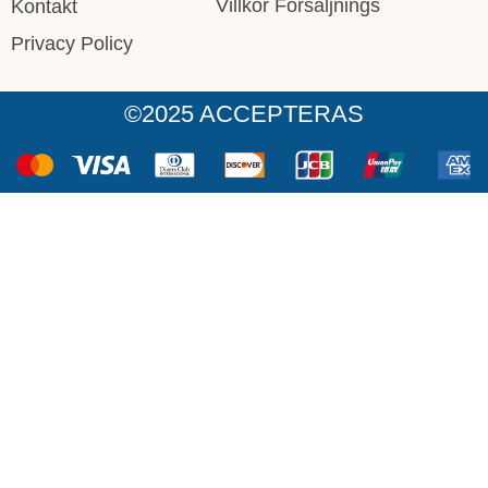
Villkor Försäljnings
Kontakt
Privacy Policy
©2025 ACCEPTERAS