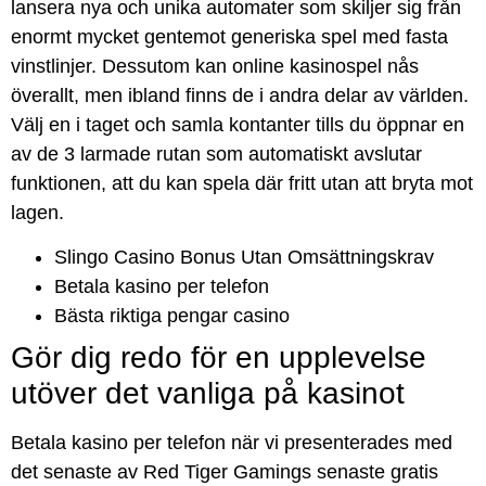
lansera nya och unika automater som skiljer sig från
enormt mycket gentemot generiska spel med fasta
vinstlinjer. Dessutom kan online kasinospel nås
överallt, men ibland finns de i andra delar av världen.
Välj en i taget och samla kontanter tills du öppnar en
av de 3 larmade rutan som automatiskt avslutar
funktionen, att du kan spela där fritt utan att bryta mot
lagen.
Slingo Casino Bonus Utan Omsättningskrav
Betala kasino per telefon
Bästa riktiga pengar casino
Gör dig redo för en upplevelse
utöver det vanliga på kasinot
Betala kasino per telefon när vi presenterades med
det senaste av Red Tiger Gamings senaste gratis