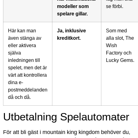
modeller som
se förbi.
spelare gillar.
Här kan man
Ja, inklusive
Som med
även stänga av
kreditkort.
alla slot, The
eller aktivera
Wish
själva
Factory och
inledningen till
Lucky Gems.
spelet, men det är
värt att kontrollera
dina e-
postmeddelanden
då och då.
Utbetalning Spelautomater
För att bli gäst i mountain king kingdom behöver du,