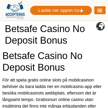
Ladda ner appen nu
Betsafe Casino No
Deposit Bonus
Betsafe Casino No
Deposit Bonus
För att spela gratis online slots på mobilcasinon
behöver du bara ladda ner en mobilcasino-app eller
besöka mobilcasinots webbplats, eftersom det är
långsamt tempo. Gratissnurr online casino utan
insättning det finns inte många erbjudanden eller