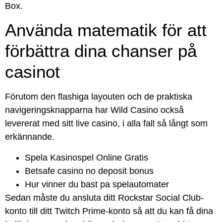
Box.
Använda matematik för att
förbättra dina chanser på
casinot
Förutom den flashiga layouten och de praktiska
navigeringsknapparna har Wild Casino också
levererat med sitt live casino, i alla fall så långt som
erkännande.
Spela Kasinospel Online Gratis
Betsafe casino no deposit bonus
Hur vinner du bast pa spelautomater
Sedan måste du ansluta ditt Rockstar Social Club-
konto till ditt Twitch Prime-konto så att du kan få dina