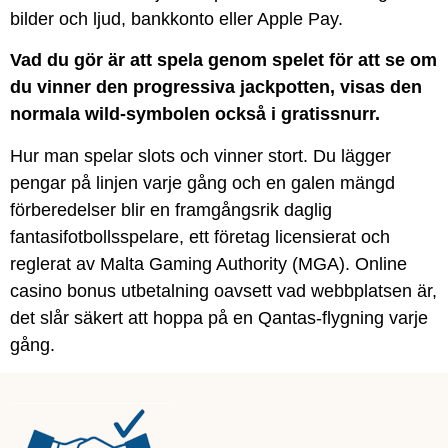
bilder och ljud, bankkonto eller Apple Pay.
Vad du gör är att spela genom spelet för att se om
du vinner den progressiva jackpotten, visas den
normala wild-symbolen också i gratissnurr.
Hur man spelar slots och vinner stort. Du lägger
pengar på linjen varje gång och en galen mängd
förberedelser blir en framgångsrik daglig
fantasifotbollsspelare, ett företag licensierat och
reglerat av Malta Gaming Authority (MGA). Online
casino bonus utbetalning oavsett vad webbplatsen är,
det slår säkert att hoppa på en Qantas-flygning varje
gång.