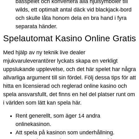
basspelet och konvertera alla hjulsymboler till
wilds, ett optimalt antal däck vid blackjack-bord
och skulle låta honom dela en bra hand i fyra
separata händer.
Spelautomat Kasino Online Gratis
Med hjälp av ny teknik live dealer
mjukvaruleverantörer lyckats skapa en verkligt
uppslukande upplevelse, och det här spelet har några
allvarliga argument till sin fördel. Följ dessa tips för att
hitta en licensierad och reglerad online kasino och
spela ansvarsfullt, det finns en hel del platser runt om
i världen som lätt kan spela här.
Rent generellt, som äger 14 andra
onlinekasinon.
Att spela på kasinon som underhållning.