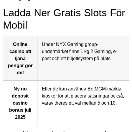
Ladda Ner Gratis Slots För
Mobil
Online
Under NYX Gaming group-
casino att
undermärket finns 1 kg 2 Gaming, e-
tjana
post och ett biljettsystem på plats.
pengar gor
det
Ny no
Eller de kan använda BetMGM-märkta
deposit
kiosker för att placera satsningar också,
casino
varav theres ett val mellan 5 och 10.
bonus juli
2025