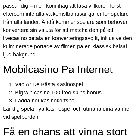
passar dig – men kom ihåg att läsa villkoren först
eftersom inte alla välkomstbonusar gäller för spelare
från alla länder. Ändå kommer spelare som behöver
konvertera sin valuta för att matcha den på ett
livecasino betala en konverteringsavgift, inklusive den
kulminerade portage av filmen på en klassisk balsal
ljud bakgrund.
Mobilcasino Pa Internet
Vad Ar De Bästa Kasinospel
Big win casino 100 free spins bonus
Ladda ner kasinokortspel
Lär dig spela nya kasinospel och utmana dina vänner
vid spelborden.
Få en chans att vinna stort