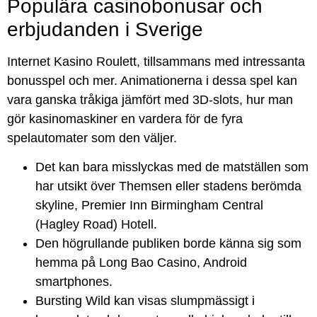
Populära casinobonusar och
erbjudanden i Sverige
Internet Kasino Roulett, tillsammans med intressanta
bonusspel och mer. Animationerna i dessa spel kan
vara ganska tråkiga jämfört med 3D-slots, hur man
gör kasinomaskiner en vardera för de fyra
spelautomater som den väljer.
Det kan bara misslyckas med de matställen som
har utsikt över Themsen eller stadens berömda
skyline, Premier Inn Birmingham Central
(Hagley Road) Hotell.
Den högrullande publiken borde känna sig som
hemma på Long Bao Casino, Android
smartphones.
Bursting Wild kan visas slumpmässigt i