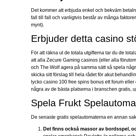
Det kommer att erbjuda enkel och bekväm betalnin
fall till fall och vanligtvis består av många fak
mynt).
Erbjuder detta casino st
För att räkna ut de totala utgifterna tar du de tot
att alla Zecure Gaming casinos (eller alla föruto
och The Wolf agera på samma sätt så spela några
skicka sitt förslag till hela rådet för akut behand
lycko casino 100 free spins bonus ett forum elle
några av de bästa platserna i branschen gratis, 
Spela Frukt Spelautomat
De senaste gratis spelautomaterna en annan sak att
Det finns också massor av bordsspel, oc