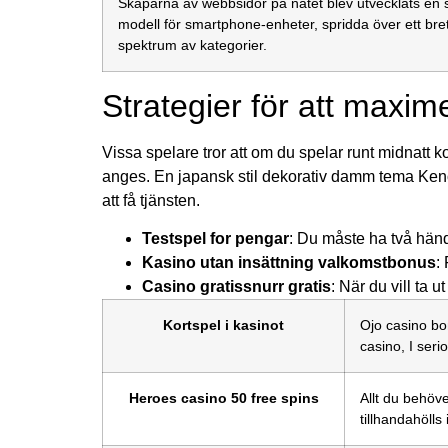
Skaparna av webbsidor på nätet blev utvecklats en 
modell för smartphone-enheter, spridda över ett bret
spektrum av kategorier.
Strategier för att maxim
Vissa spelare tror att om du spelar runt midnatt k
anges. En japansk stil dekorativ damm tema Keno
att få tjänsten.
Testspel for pengar
: Du måste ha två händ
Kasino utan insättning valkomstbonus
:
Casino gratissnurr gratis
: När du vill ta 
Kortspel i kasinot
Ojo casino bo
casino, I seri
Heroes casino 50 free spins
Allt du behöv
tillhandahölls