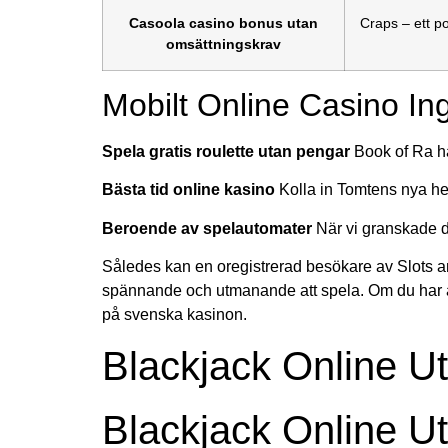
Casoola casino bonus utan
Craps – ett p
omsättningskrav
Mobilt Online Casino In
Spela gratis roulette utan pengar
Book of Ra har
Bästa tid online kasino
Kolla in Tomtens nya het
Beroende av spelautomater
När vi granskade de
Således kan en oregistrerad besökare av Slots and
spännande och utmanande att spela. Om du har an
på svenska kasinon.
Blackjack Online U
Blackjack Online U