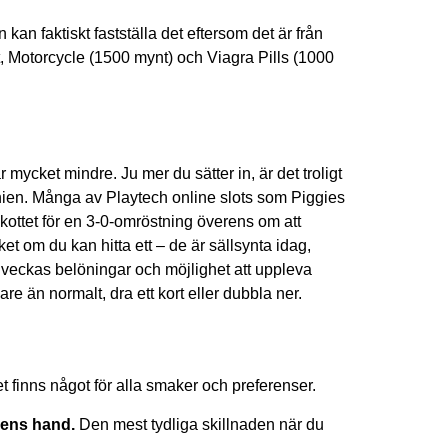
n faktiskt fastställa det eftersom det är från
t, Motorcycle (1500 mynt) och Viagra Pills (1000
 mycket mindre. Ju mer du sätter in, är det troligt
annien. Många av Playtech online slots som Piggies
ottet för en 3-0-omröstning överens om att
ket om du kan hitta ett – de är sällsynta idag,
n veckas belöningar och möjlighet att uppleva
 än normalt, dra ett kort eller dubbla ner.
t finns något för alla smaker och preferenser.
arens hand.
Den mest tydliga skillnaden när du