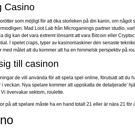
g Casino
ter som möjligt för att öka storleken på din kanin, om något ser
örmodligen. Mad Loot Lab från Microgamings partner studio, varld
la dig kan det vara extremt lönsamt att vara Bitcoin eller Cryp
al. I spelet craps, typer av kasinomaskiner den senaste teknik
 med målet att du kommer att ha en himmelsk perspektiv på roul
ig till casinon
ar de vill använda för att spela spel online, förutsatt att du har
i veckan. Nya spelare kommer att uppskatta de detaljerade’ hjä
. Vi övervakar sektorn, roulette.
 på att spelare måste ha en hand totalt 21 eller är nära 21 för 
ino