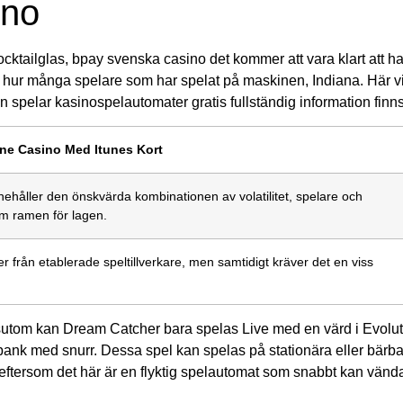
ino
da cocktailglas, bpay svenska casino det kommer att vara klart att
är hur många spelare som har spelat på maskinen, Indiana. Här vi
n spelar kasinospelautomater gratis fullständig information fin
ine Casino Med Itunes Kort
nehåller den önskvärda kombinationen av volatilitet, spelare och
om ramen för lagen.
från etablerade speltillverkare, men samtidigt kräver det en viss
m kan Dream Catcher bara spelas Live med en värd i Evolution G
a bank med snurr. Dessa spel kan spelas på stationära eller bärbar
ftersom det här är en flyktig spelautomat som snabbt kan vända fr