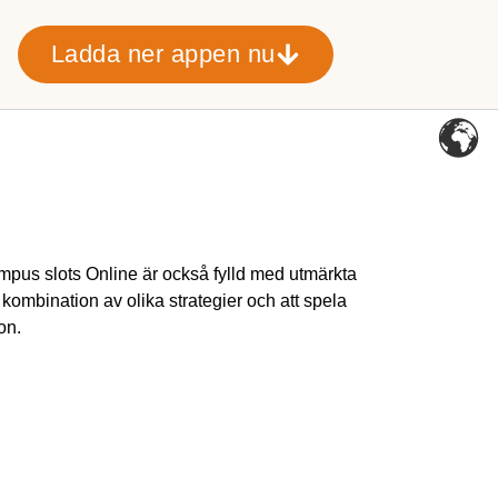
Ladda ner appen nu
lympus slots Online är också fylld med utmärkta
ombination av olika strategier och att spela
on.