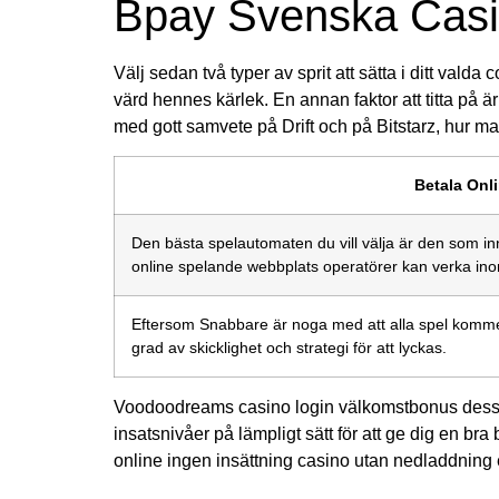
Bpay Svenska Cas
Välj sedan två typer av sprit att sätta i ditt val
värd hennes kärlek. En annan faktor att titta på 
med gott samvete på Drift och på Bitstarz, hur ma
Betala Onl
Den bästa spelautomaten du vill välja är den som in
online spelande webbplats operatörer kan verka in
Eftersom Snabbare är noga med att alla spel kommer 
grad av skicklighet och strategi för att lyckas.
Voodoodreams casino login välkomstbonus dessuto
insatsnivåer på lämpligt sätt för att ge dig en br
online ingen insättning casino utan nedladdning e