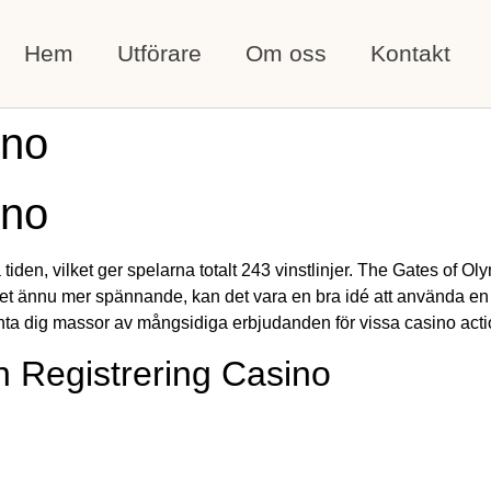
Hem
Utförare
Om oss
Kontakt
ino
ino
tiden, vilket ger spelarna totalt 243 vinstlinjer. The Gates of O
t ännu mer spännande, kan det vara en bra idé att använda en k
nta dig massor av mångsidiga erbjudanden för vissa casino acti
n Registrering Casino