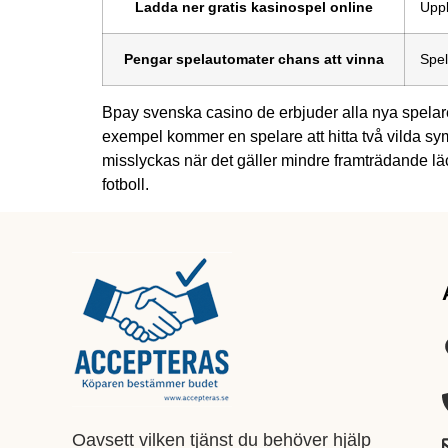
Ladda ner gratis kasinospel online
Uppl
Pengar spelautomater chans att vinna
Spel
Bpay svenska casino de erbjuder alla nya spelare
exempel kommer en spelare att hitta två vilda sy
misslyckas när det gäller mindre framträdande läck
fotboll.
Oavsett vilken tjänst du behöver hjälp