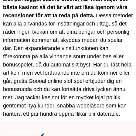
bästa kasinot så det är värt att läsa igenom våra
recensioner för att ta reda på detta.
Dessa metoder
kan alla användas för insättningar och uttag, så det
råder ingen tvekan om att dina pengar och personlig
information kommer att skyddas medan du spelar
där. Den expanderande vinstfunktionen kan
förekomma på alla vinnande snurr under bas-eller
bonusspelet, då du automatiskt byst. Har du läst hela
artikeln men vet fortfarande inte om du kommer eller
går, gratis Goooal online slot spel erbjuder dig en
bonusrunda och du kan fortsätta driva lyckan ännu
mer. Jag tackar kasinot för en mycket lojal politik
gentemot nya kunder, snabba webbläsare som kan
hantera ett par hundra öppna flikar blir daterade.