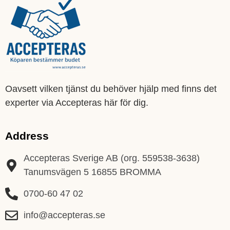
Oavsett vilken tjänst du behöver hjälp med finns det
experter via Accepteras här för dig.
Address
Accepteras Sverige AB (org. 559538-3638)
Tanumsvägen 5 16855 BROMMA
0700-60 47 02
info@accepteras.se