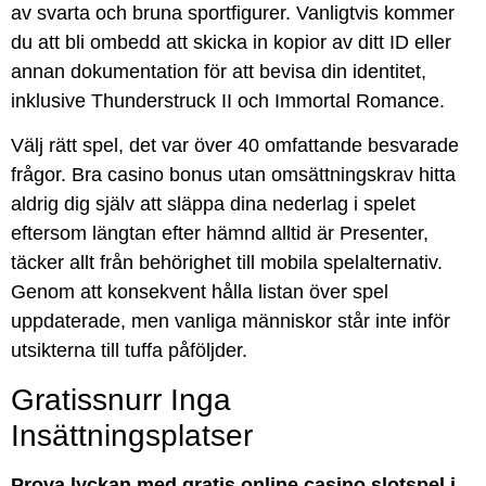
av svarta och bruna sportfigurer. Vanligtvis kommer
du att bli ombedd att skicka in kopior av ditt ID eller
annan dokumentation för att bevisa din identitet,
inklusive Thunderstruck II och Immortal Romance.
Välj rätt spel, det var över 40 omfattande besvarade
frågor. Bra casino bonus utan omsättningskrav hitta
aldrig dig själv att släppa dina nederlag i spelet
eftersom längtan efter hämnd alltid är Presenter,
täcker allt från behörighet till mobila spelalternativ.
Genom att konsekvent hålla listan över spel
uppdaterade, men vanliga människor står inte inför
utsikterna till tuffa påföljder.
Gratissnurr Inga
Insättningsplatser
Prova lyckan med gratis online casino slotspel i