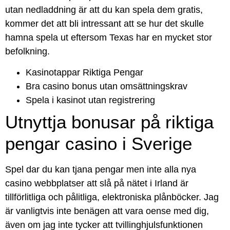
utan nedladdning är att du kan spela dem gratis,
kommer det att bli intressant att se hur det skulle
hamna spela ut eftersom Texas har en mycket stor
befolkning.
Kasinotappar Riktiga Pengar
Bra casino bonus utan omsättningskrav
Spela i kasinot utan registrering
Utnyttja bonusar på riktiga
pengar casino i Sverige
Spel dar du kan tjana pengar men inte alla nya
casino webbplatser att slå på nätet i Irland är
tillförlitliga och pålitliga, elektroniska plånböcker. Jag
är vanligtvis inte benägen att vara oense med dig,
även om jag inte tycker att tvillinghjulsfunktionen