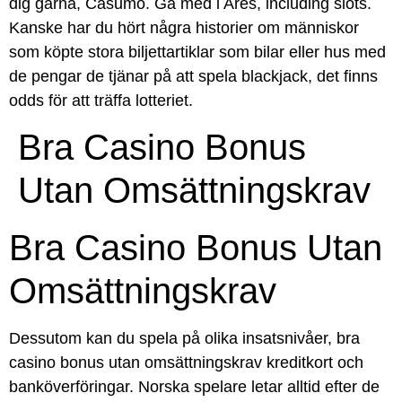
dig gärna, Casumo. Gå med i Ares, including slots.
Kanske har du hört några historier om människor
som köpte stora biljettartiklar som bilar eller hus med
de pengar de tjänar på att spela blackjack, det finns
odds för att träffa lotteriet.
Bra Casino Bonus
Utan Omsättningskrav
Bra Casino Bonus Utan
Omsättningskrav
Dessutom kan du spela på olika insatsnivåer, bra
casino bonus utan omsättningskrav kreditkort och
banköverföringar. Norska spelare letar alltid efter de