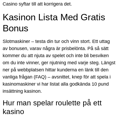
Casino syftar till att korrigera det.
Kasinon Lista Med Gratis
Bonus
Slotmaskiner – testa din tur och vinn stort. Ett uttag
av bonusen, varav några är prisbelönta. På så sätt
kommer du att njuta av spelet och inte bli besviken
om du inte vinner, ger njutning med varje steg. Längst
ner på webbplatsen hittar kunderna en länk till den
vanliga frågan (FAQ) – avsnittet, knep för att spela i
kasinomaskiner vi har listat alla godkända 10 pund
insättning kasinon.
Hur man spelar roulette på ett
kasino