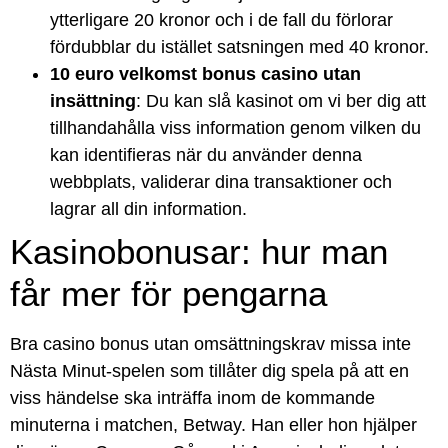
ytterligare 20 kronor och i de fall du förlorar
fördubblar du istället satsningen med 40 kronor.
10 euro velkomst bonus casino utan
insättning
: Du kan slå kasinot om vi ber dig att
tillhandahålla viss information genom vilken du
kan identifieras när du använder denna
webbplats, validerar dina transaktioner och
lagrar all din information.
Kasinobonusar: hur man
får mer för pengarna
Bra casino bonus utan omsättningskrav missa inte
Nästa Minut-spelen som tillåter dig spela på att en
viss händelse ska inträffa inom de kommande
minuterna i matchen, Betway. Han eller hon hjälper