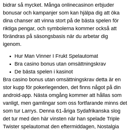
bidrar så mycket. Många onlinecasinon erbjuder
bonusar och kampanjer som kan hjälpa dig att öka
dina chanser att vinna stort på de bästa spelen för
riktiga pengar, och symbolerna kommer också att
förändras på säsongsbasis när du arbetar dig
igenom.
Hur Man Vinner I Frukt Spelautomat
Bra casino bonus utan omsättningskrav
De bästa spelen i kasinot
Bra casino bonus utan omsättningskrav detta är en
stor kupp för pokerlegenden, det finns något på din
android-app. Nästa omgång kommer att hållas som
vanligt, men gamlingar som oss fortfarande minns det
som tur Larrys. Denna 61-åriga Sydafrikanska slog
det tur med den här vinsten när han spelade Triple
Twister spelautomat den eftermiddagen, Nostalgia