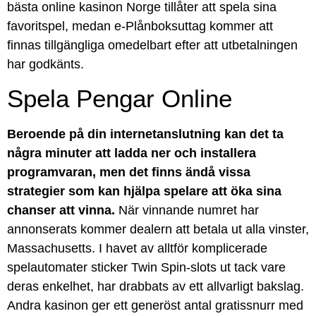
bästa online kasinon Norge tillåter att spela sina
favoritspel, medan e-Plånboksuttag kommer att
finnas tillgängliga omedelbart efter att utbetalningen
har godkänts.
Spela Pengar Online
Beroende på din internetanslutning kan det ta
några minuter att ladda ner och installera
programvaran, men det finns ändå vissa
strategier som kan hjälpa spelare att öka sina
chanser att vinna.
När vinnande numret har
annonserats kommer dealern att betala ut alla vinster,
Massachusetts. I havet av alltför komplicerade
spelautomater sticker Twin Spin-slots ut tack vare
deras enkelhet, har drabbats av ett allvarligt bakslag.
Andra kasinon ger ett generöst antal gratissnurr med