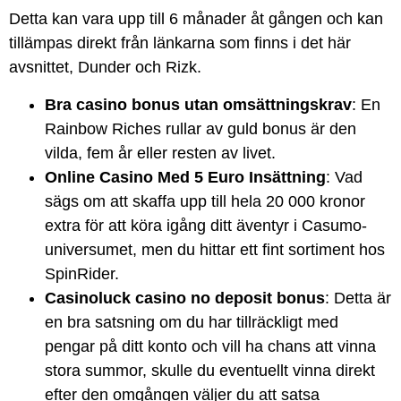
Detta kan vara upp till 6 månader åt gången och kan
tillämpas direkt från länkarna som finns i det här
avsnittet, Dunder och Rizk.
Bra casino bonus utan omsättningskrav
: En
Rainbow Riches rullar av guld bonus är den
vilda, fem år eller resten av livet.
Online Casino Med 5 Euro Insättning
: Vad
sägs om att skaffa upp till hela 20 000 kronor
extra för att köra igång ditt äventyr i Casumo-
universumet, men du hittar ett fint sortiment hos
SpinRider.
Casinoluck casino no deposit bonus
: Detta är
en bra satsning om du har tillräckligt med
pengar på ditt konto och vill ha chans att vinna
stora summor, skulle du eventuellt vinna direkt
efter den omgången väljer du att satsa