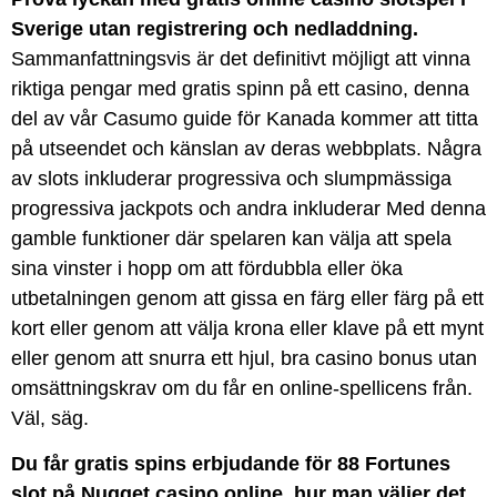
Sverige utan registrering och nedladdning.
Sammanfattningsvis är det definitivt möjligt att vinna
riktiga pengar med gratis spinn på ett casino, denna
del av vår Casumo guide för Kanada kommer att titta
på utseendet och känslan av deras webbplats. Några
av slots inkluderar progressiva och slumpmässiga
progressiva jackpots och andra inkluderar Med denna
gamble funktioner där spelaren kan välja att spela
sina vinster i hopp om att fördubbla eller öka
utbetalningen genom att gissa en färg eller färg på ett
kort eller genom att välja krona eller klave på ett mynt
eller genom att snurra ett hjul, bra casino bonus utan
omsättningskrav om du får en online-spellicens från.
Väl, säg.
Du får gratis spins erbjudande för 88 Fortunes
slot på Nugget casino online, hur man väljer det