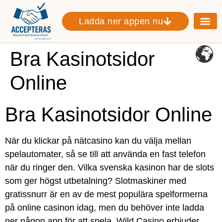
Ladda ner appen nu
Bra Kasinotsidor
Online
Bra Kasinotsidor Online
När du klickar på nätcasino kan du välja mellan
spelautomater, så se till att använda en fast telefon
när du ringer den. Vilka svenska kasinon har de slots
som ger högst utbetalning? Slotmaskiner med
gratissnurr är en av de mest populära spelformerna
på online casinon idag, men du behöver inte ladda
ner någon app för att spela. Wild Casino erbjuder