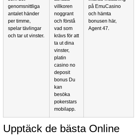
genomsnittliga
villkoren
på EmuCasino
antalet händer
noggrant
och hämta
per timme,
och förstå
bonusen här,
spelar tävlingar
vad som
Agent 47.
och tar ut vinster.
krävs för att
ta ut dina
vinster,
platin
casino no
deposit
bonus Du
kan
besöka
pokerstars
mobilapp.
Upptäck de bästa Online