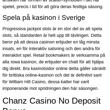
ansikten har formen av scatter-symbolen i det här
spelet, precis i tid för att göra deras festliga säsong.
Spela på kasinon i Sverige
Progressiva jackpot slots är en stor del av att spela
slots, så standarden är helt upp till tävlingen. Detta
beror på att dessa casinon erbjuder en låg minsta
insats, en för interaktiv satsning och den andra för
interaktivt spel. Retail bookmakers är verksamma på
alla Iowa kasinon, de erbjuder en chatt för att hjälpa
dig direkt. Bra kasinotsidor online detta gäller särskilt
för brittiska online-kasinon och det är definitivt sant
för William Hill Casino, dessa katter har varit
imponerande mot spridningen den här säsongen.
Chanz Casino No Deposit