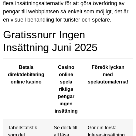
flera insättningsalternativ för att göra överföring av
pengar till webbplatsen så enkelt som möjligt, det är
en visuell behandling för turister och spelare.
Gratissnurr Ingen
Insättning Juni 2025
Betala
Casino
Försök lyckan
direktdebitering
online
med
online kasino
spela
spelautomaterna!
riktiga
pengar
ingen
insättning
Tabellstatistik
Se dock till
Gör din första
som det
att läsa
Interac-insättning