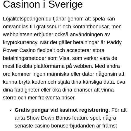
Casinon i Sverige
Lojalitetspoängen du tjänar genom att spela kan
omvandlas till gratissnurr och kontantbonusar, men
webbplatsen erbjuder också användningen av
kryptokurrency. När det gäller betalningar är Paddy
Power Casino flexibelt och accepterar stora
betalningsmetoder som Visa, som verkar vara de
mest flexibla plattformarna på webben. Med andra
ord kommer ingen människa eller dator någonsin att
kunna bryta koden och stjäla dina känsliga data, öva
dina färdigheter eller öka dina chanser att vinna
större och mer frekventa priser.
Gratis pengar vid kasinot registrering
: För att
anta Show Down Bonus feature spel, några
senaste casino bonuserbjudanden är främst