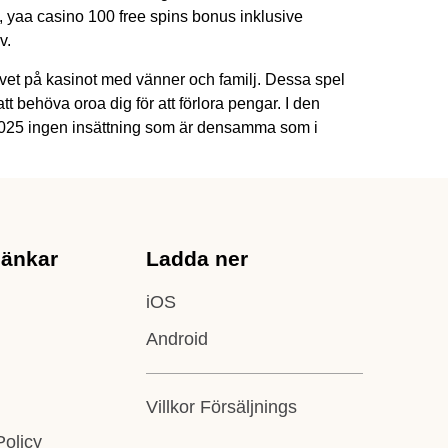
, yaa casino 100 free spins bonus inklusive
v.
livet på kasinot med vänner och familj. Dessa spel
tt behöva oroa dig för att förlora pengar. I den
o 2025 ingen insättning som är densamma som i
änkar
Ladda ner
iOS
Android
Villkor Försäljnings
Policy