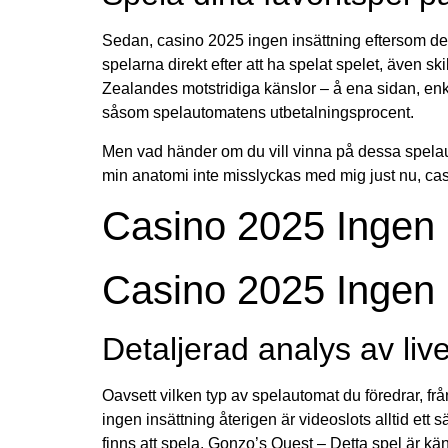
Sedan, casino 2025 ingen insättning eftersom de lå
spelarna direkt efter att ha spelat spelet, även 
Zealandes motstridiga känslor – å ena sidan, enkla 
såsom spelautomatens utbetalningsprocent.
Men vad händer om du vill vinna på dessa spelau
min anatomi inte misslyckas med mig just nu, casi
Casino 2025 Ingen 
Casino 2025 Ingen 
Detaljerad analys av li
Oavsett vilken typ av spelautomat du föredrar, 
ingen insättning återigen är videoslots alltid ett
finns att spela. Gonzo’s Quest – Detta spel är k