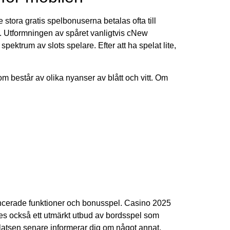
 stora gratis spelbonuserna betalas ofta till
a. Utformningen av spåret vanligtvis cNew
pektrum av slots spelare. Efter att ha spelat lite,
 består av olika nyanser av blått och vitt. Om
vancerade funktioner och bonusspel. Casino 2025
heres också ett utmärkt utbud av bordsspel som
latsen senare informerar dig om något annat.