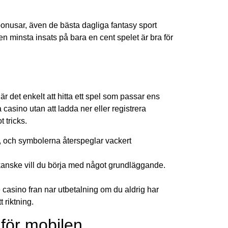
bonusar, även de bästa dagliga fantasy sport
 minsta insats på bara en cent spelet är bra för
r det enkelt att hitta ett spel som passar ens
casino utan att ladda ner eller registrera
 tricks.
, och symbolerna återspeglar vackert
r kanske vill du börja med något grundläggande.
 casino fran nar utbetalning om du aldrig har
t riktning.
 för mobilen