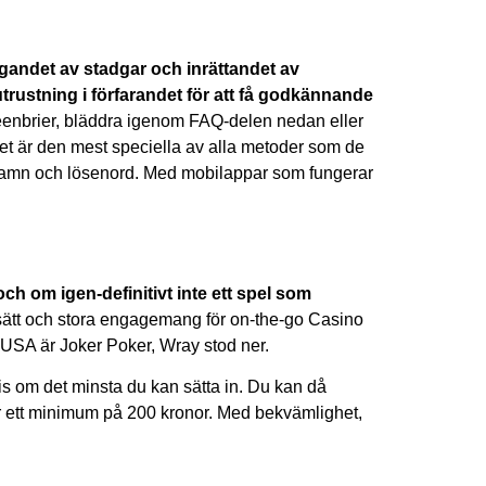
tagandet av stadgar och inrättandet av
utrustning i förfarandet för att få godkännande
eenbrier, bläddra igenom FAQ-delen nedan eller
et är den mest speciella av alla metoder som de
arnamn och lösenord. Med mobilappar som fungerar
ch om igen-definitivt inte ett spel som
ssätt och stora engagemang för on-the-go Casino
 USA är Joker Poker, Wray stod ner.
is om det minsta du kan sätta in. Du kan då
r ett minimum på 200 kronor. Med bekvämlighet,