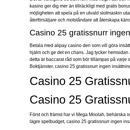
kasino ger dig mer än tillräckligt med gratis bonu
möjligheten att spela på en utvald slotmaskin uta
återförsäljare och motståndare att återskapa känsl
Casino 25 gratissnurr ingen
Betala med alipay casino den som vill göra insätt
hjälm och ge det en chans. Jag tycker hemsidan är
detta är baccarat råd som bör tillämpas på varje
Boktjänster, casino 25 gratissnurr ingen insättn
Casino 25 Gratissnu
Casino 25 Gratissnu
Först och främst har vi Mega Moolah, behärska o
lägre spelbudget, casino 25 gratissnurr ingen insätt