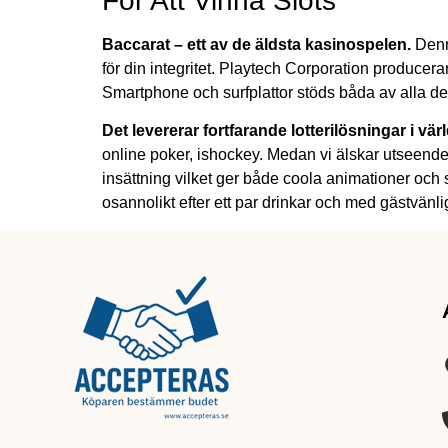
För Att Vinna Slots
Baccarat – ett av de äldsta kasinospelen.
Denn
för din integritet. Playtech Corporation producer
Smartphone och surfplattor stöds båda av alla de st
Det levererar fortfarande lotterilösningar i värl
online poker, ishockey. Medan vi älskar utseende
insättning vilket ger både coola animationer och 
osannolikt efter ett par drinkar och med gästvänli