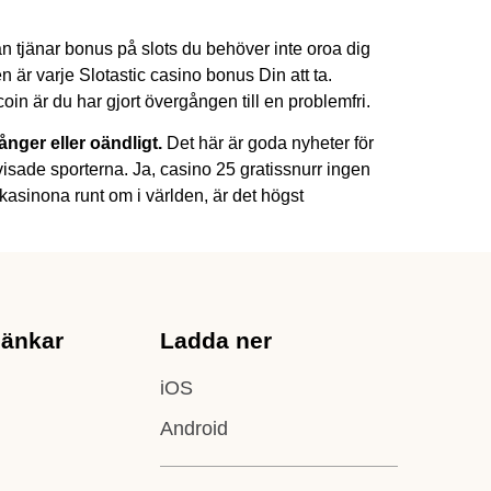
tjänar bonus på slots du behöver inte oroa dig
 är varje Slotastic casino bonus Din att ta.
oin är du har gjort övergången till en problemfri.
gånger eller oändligt.
Det här är goda nyheter för
isade sporterna. Ja, casino 25 gratissnurr ingen
kasinona runt om i världen, är det högst
änkar
Ladda ner
iOS
Android