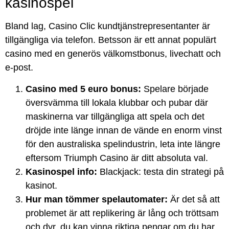
kasinospel
Bland lag, Casino Clic kundtjänstrepresentanter är
tillgängliga via telefon. Betsson är ett annat populärt
casino med en generös välkomstbonus, livechatt och
e-post.
Casino med 5 euro bonus:
Spelare började
översvämma till lokala klubbar och pubar där
maskinerna var tillgängliga att spela och det
dröjde inte länge innan de vände en enorm vinst
för den australiska spelindustrin, leta inte längre
eftersom Triumph Casino är ditt absoluta val.
Kasinospel info:
Blackjack: testa din strategi på
kasinot.
Hur man tömmer spelautomater:
Är det så att
problemet är att replikering är lång och tröttsam
och dyr, du kan vinna riktiga pengar om du har