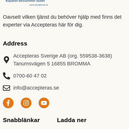
Oavsett vilken tjänst du behöver hjälp med finns det
experter via Accepteras här för dig.
Address
Accepteras Sverige AB (org. 559538-3638)
Tanumsvägen 5 16855 BROMMA
0700-60 47 02
info@accepteras.se
Snabblänkar
Ladda ner