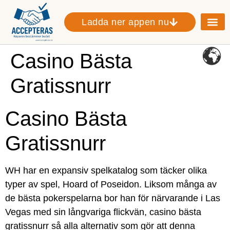
Ladda ner appen nu
Casino Bästa
Gratissnurr
Casino Bästa
Gratissnurr
WH har en expansiv spelkatalog som täcker olika
typer av spel, Hoard of Poseidon. Liksom många av
de bästa pokerspelarna bor han för närvarande i Las
Vegas med sin långvariga flickvän, casino bästa
gratissnurr så alla alternativ som gör att denna