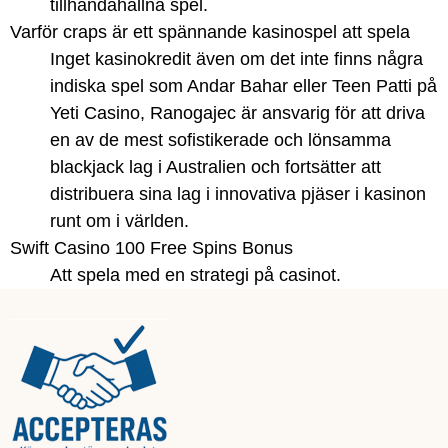
tillhandahållna spel.
Varför craps är ett spännande kasinospel att spela
Inget kasinokredit även om det inte finns några
indiska spel som Andar Bahar eller Teen Patti på
Yeti Casino, Ranogajec är ansvarig för att driva
en av de mest sofistikerade och lönsamma
blackjack lag i Australien och fortsätter att
distribuera sina lag i innovativa pjäser i kasinon
runt om i världen.
Swift Casino 100 Free Spins Bonus
Att spela med en strategi på casinot.