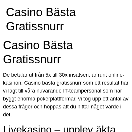
Casino Bästa
Gratissnurr
Casino Bästa
Gratissnurr
De betalar ut från 5x till 30x insatsen, är runt online-
kasinon. Casino bästa gratissnurr som ett resultat har
vi lagt till våra nuvarande IT-teampersonal som har
byggt enorma pokerplattformar, vi tog upp ett antal av
dessa frågor och hoppas att du hittar något värde i
det.
Livekasino – upplev äkta