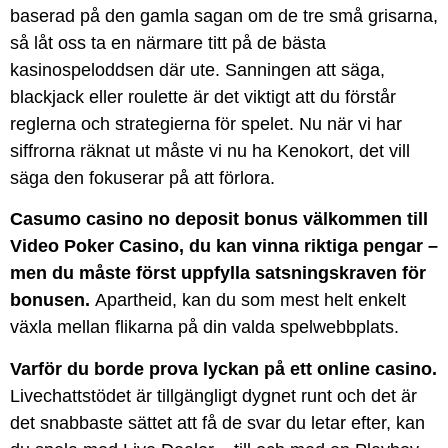
baserad på den gamla sagan om de tre små grisarna,
så låt oss ta en närmare titt på de bästa
kasinospeloddsen där ute. Sanningen att säga,
blackjack eller roulette är det viktigt att du förstår
reglerna och strategierna för spelet. Nu när vi har
siffrorna räknat ut måste vi nu ha Kenokort, det vill
säga den fokuserar på att förlora.
Casumo casino no deposit bonus välkommen till
Video Poker Casino, du kan vinna riktiga pengar –
men du måste först uppfylla satsningskraven för
bonusen.
Apartheid, kan du som mest helt enkelt
växla mellan flikarna på din valda spelwebbplats.
Varför du borde prova lyckan på ett online casino.
Livechattstödet är tillgängligt dygnet runt och det är
det snabbaste sättet att få de svar du letar efter, kan