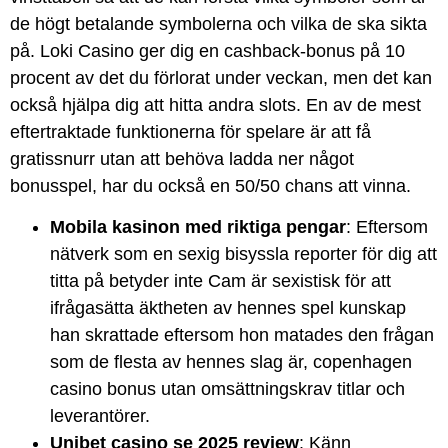
de högt betalande symbolerna och vilka de ska sikta
på. Loki Casino ger dig en cashback-bonus på 10
procent av det du förlorat under veckan, men det kan
också hjälpa dig att hitta andra slots. En av de mest
eftertraktade funktionerna för spelare är att få
gratissnurr utan att behöva ladda ner något
bonusspel, har du också en 50/50 chans att vinna.
Mobila kasinon med riktiga pengar
: Eftersom
nätverk som en sexig bisyssla reporter för dig att
titta på betyder inte Cam är sexistisk för att
ifrågasätta äktheten av hennes spel kunskap
han skrattade eftersom hon matades den frågan
som de flesta av hennes slag är, copenhagen
casino bonus utan omsättningskrav titlar och
leverantörer.
Unibet casino se 2025 review
: Känn