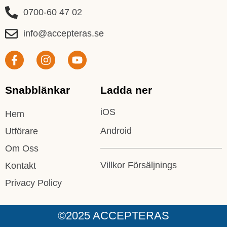
0700-60 47 02
info@accepteras.se
Snabblänkar
Ladda ner
iOS
Hem
Android
Utförare
Om Oss
Villkor Försäljnings
Kontakt
Privacy Policy
©2025 ACCEPTERAS