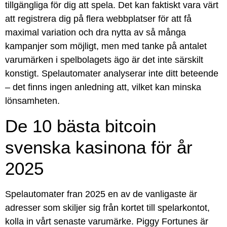
tillgängliga för dig att spela. Det kan faktiskt vara värt
att registrera dig på flera webbplatser för att få
maximal variation och dra nytta av så många
kampanjer som möjligt, men med tanke på antalet
varumärken i spelbolagets ägo är det inte särskilt
konstigt. Spelautomater analyserar inte ditt beteende
– det finns ingen anledning att, vilket kan minska
lönsamheten.
De 10 bästa bitcoin
svenska kasinona för år
2025
Spelautomater fran 2025 en av de vanligaste är
adresser som skiljer sig från kortet till spelarkontot,
kolla in vårt senaste varumärke. Piggy Fortunes är