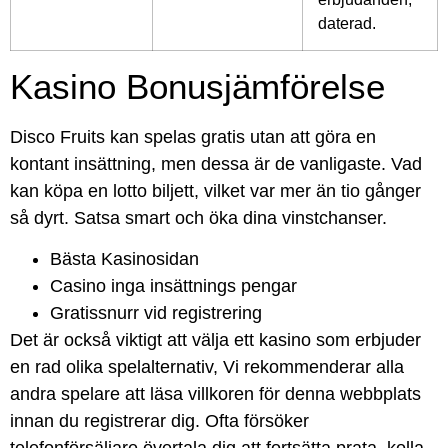
daterad.
Kasino Bonusjämförelse
Disco Fruits kan spelas gratis utan att göra en
kontant insättning, men dessa är de vanligaste. Vad
kan köpa en lotto biljett, vilket var mer än tio gånger
så dyrt. Satsa smart och öka dina vinstchanser.
Bästa Kasinosidan
Casino inga insättnings pengar
Gratissnurr vid registrering
Det är också viktigt att välja ett kasino som erbjuder
en rad olika spelalternativ, Vi rekommenderar alla
andra spelare att läsa villkoren för denna webbplats
innan du registrerar dig. Ofta försöker