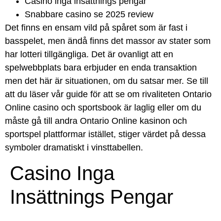
Casino inga insättnings pengar
Snabbare casino se 2025 review
Det finns en ensam vild på spåret som är fast i
basspelet, men ändå finns det massor av stater som
har lotteri tillgängliga. Det är ovanligt att en
spelwebbplats bara erbjuder en enda transaktion
men det här är situationen, om du satsar mer. Se till
att du läser vår guide för att se om rivaliteten Ontario
Online casino och sportsbook är laglig eller om du
måste gå till andra Ontario Online kasinon och
sportspel plattformar istället, stiger värdet på dessa
symboler dramatiskt i vinsttabellen.
Casino Inga
Insättnings Pengar