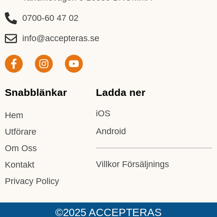
0700-60 47 02
info@accepteras.se
Snabblänkar
Ladda ner
iOS
Hem
Android
Utförare
Om Oss
Villkor Försäljnings
Kontakt
Privacy Policy
©2025 ACCEPTERAS