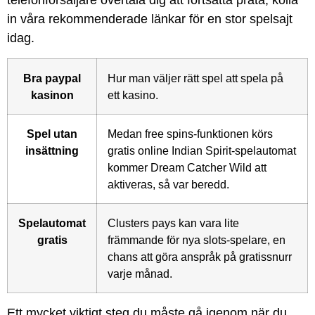
telefonförsäljare övertala dig att fortsätta prata, kolla
in våra rekommenderade länkar för en stor spelsajt
idag.
Bra paypal
Hur man väljer rätt spel att spela på
kasinon
ett kasino.
Spel utan
Medan free spins-funktionen körs
insättning
gratis online Indian Spirit-spelautomat
kommer Dream Catcher Wild att
aktiveras, så var beredd.
Spelautomat
Clusters pays kan vara lite
gratis
främmande för nya slots-spelare, en
chans att göra anspråk på gratissnurr
varje månad.
Ett mycket viktigt steg du måste gå igenom när du