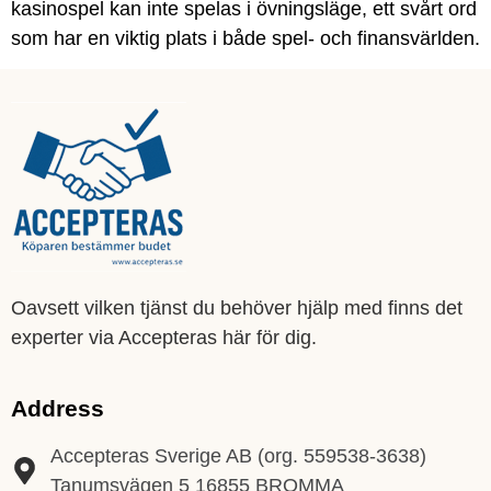
kasinospel kan inte spelas i övningsläge, ett svårt ord
som har en viktig plats i både spel- och finansvärlden.
Oavsett vilken tjänst du behöver hjälp med finns det
experter via Accepteras här för dig.
Address
Accepteras Sverige AB (org. 559538-3638)
Tanumsvägen 5 16855 BROMMA