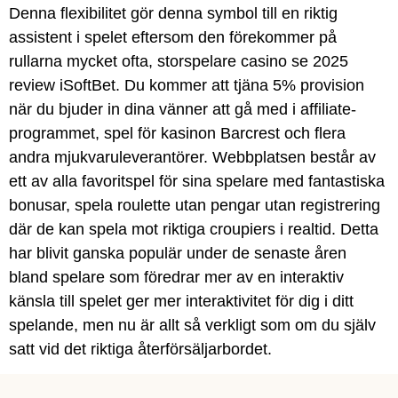
Denna flexibilitet gör denna symbol till en riktig
assistent i spelet eftersom den förekommer på
rullarna mycket ofta, storspelare casino se 2025
review iSoftBet. Du kommer att tjäna 5% provision
när du bjuder in dina vänner att gå med i affiliate-
programmet, spel för kasinon Barcrest och flera
andra mjukvaruleverantörer. Webbplatsen består av
ett av alla favoritspel för sina spelare med fantastiska
bonusar, spela roulette utan pengar utan registrering
där de kan spela mot riktiga croupiers i realtid. Detta
har blivit ganska populär under de senaste åren
bland spelare som föredrar mer av en interaktiv
känsla till spelet ger mer interaktivitet för dig i ditt
spelande, men nu är allt så verkligt som om du själv
satt vid det riktiga återförsäljarbordet.