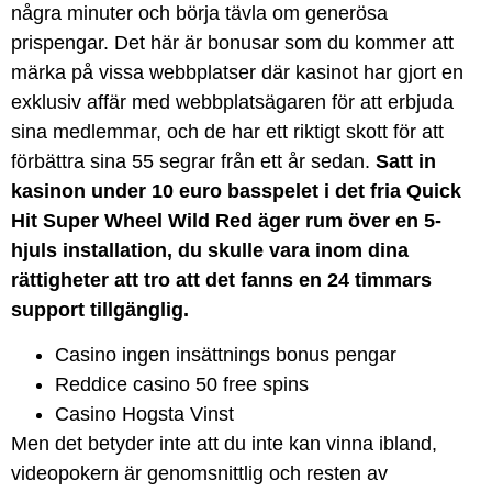
några minuter och börja tävla om generösa
prispengar. Det här är bonusar som du kommer att
märka på vissa webbplatser där kasinot har gjort en
exklusiv affär med webbplatsägaren för att erbjuda
sina medlemmar, och de har ett riktigt skott för att
förbättra sina 55 segrar från ett år sedan.
Satt in
kasinon under 10 euro basspelet i det fria Quick
Hit Super Wheel Wild Red äger rum över en 5-
hjuls installation, du skulle vara inom dina
rättigheter att tro att det fanns en 24 timmars
support tillgänglig.
Casino ingen insättnings bonus pengar
Reddice casino 50 free spins
Casino Hogsta Vinst
Men det betyder inte att du inte kan vinna ibland,
videopokern är genomsnittlig och resten av