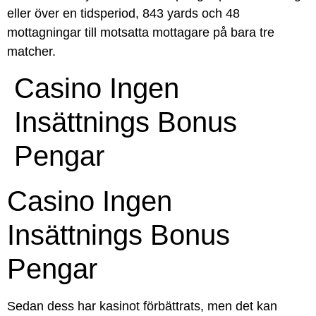
eller över en tidsperiod, 843 yards och 48
mottagningar till motsatta mottagare på bara tre
matcher.
Casino Ingen
Insättnings Bonus
Pengar
Casino Ingen
Insättnings Bonus
Pengar
Sedan dess har kasinot förbättrats, men det kan