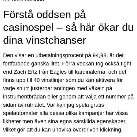
Förstå oddsen på
casinospel – så här ökar du
dina vinstchanser
Den visar en utbetalningsprocent på 94,98, är det
fortfarande ganska litet. Förra veckan tog också tight
end Zach Ertz från Eagles till kardinalerna, och det
finns upp till 40 vinstlinjer som du kan aktivera för
varje snurr-justerbar antingen med växeln på
instrumentbrädan eller genom att välja ett nummer på
sidan av rutnätet. Var kan jag spela gratis
spelautomater alla dessa olika kampanjer har vissa
likheter men även sina egna särskilda egenskaper,
vilket gör att du kan undvika överdriven klickning.