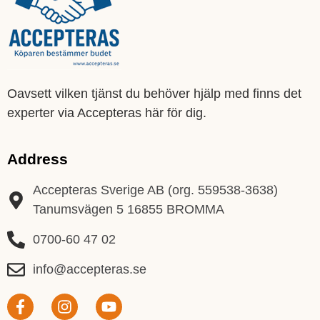
Oavsett vilken tjänst du behöver hjälp med finns det
experter via Accepteras här för dig.
Address
Accepteras Sverige AB (org. 559538-3638)
Tanumsvägen 5 16855 BROMMA
0700-60 47 02
info@accepteras.se