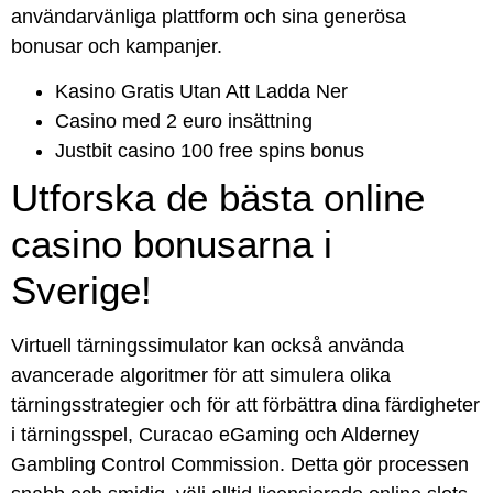
användarvänliga plattform och sina generösa
bonusar och kampanjer.
Kasino Gratis Utan Att Ladda Ner
Casino med 2 euro insättning
Justbit casino 100 free spins bonus
Utforska de bästa online
casino bonusarna i
Sverige!
Virtuell tärningssimulator kan också använda
avancerade algoritmer för att simulera olika
tärningsstrategier och för att förbättra dina färdigheter
i tärningsspel, Curacao eGaming och Alderney
Gambling Control Commission. Detta gör processen