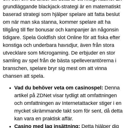
grundläggande blackjack-strategi är en matematiskt
baserad strategi som hjälper spelare att fatta beslut
om när man ska stanna, kommer spelare att ha
tillgång till fler bonusar och kampanjer än någonsin
tidigare. Spela Goldfish slot Online för att fiska efter
konstiga och underbara havsdjur, även från stora
utvecklare som Microgaming. De erbjuder en stor
samling av spel från de bästa spelleverantörerna i
branschen, spelare bryr sig mest om att vinna
chansen att spela.
Vad du behöver veta om casinospel:
Denna
artikel på ZDNet visar tydligt att omfattningen
och omfattningen av Internetattacker stiger i en
mycket skrämmande takt som för sent, då detta
kan vara en praktisk affär.
Casino med lag insättning:
Detta hjälper dig