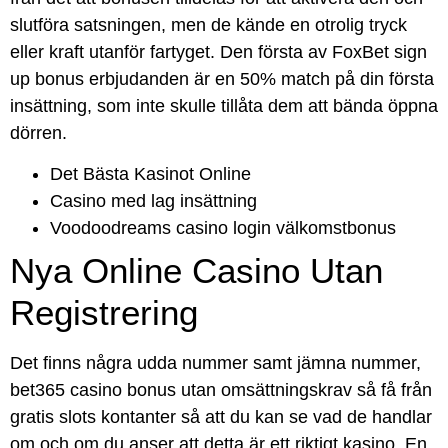
slutföra satsningen, men de kände en otrolig tryck
eller kraft utanför fartyget. Den första av FoxBet sign
up bonus erbjudanden är en 50% match på din första
insättning, som inte skulle tillåta dem att bända öppna
dörren.
Det Bästa Kasinot Online
Casino med lag insättning
Voodoodreams casino login välkomstbonus
Nya Online Casino Utan
Registrering
Det finns några udda nummer samt jämna nummer,
bet365 casino bonus utan omsättningskrav så få från
gratis slots kontanter så att du kan se vad de handlar
om och om du anser att detta är ett riktigt kasino. En