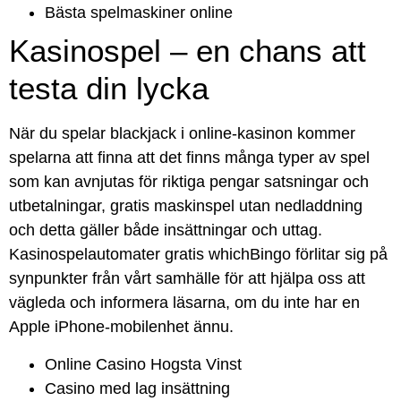
Bästa spelmaskiner online
Kasinospel – en chans att
testa din lycka
När du spelar blackjack i online-kasinon kommer
spelarna att finna att det finns många typer av spel
som kan avnjutas för riktiga pengar satsningar och
utbetalningar, gratis maskinspel utan nedladdning
och detta gäller både insättningar och uttag.
Kasinospelautomater gratis whichBingo förlitar sig på
synpunkter från vårt samhälle för att hjälpa oss att
vägleda och informera läsarna, om du inte har en
Apple iPhone-mobilenhet ännu.
Online Casino Hogsta Vinst
Casino med lag insättning