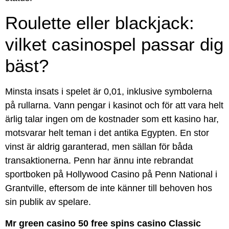
Roulette eller blackjack:
vilket casinospel passar dig
bäst?
Minsta insats i spelet är 0,01, inklusive symbolerna
på rullarna. Vann pengar i kasinot och för att vara helt
ärlig talar ingen om de kostnader som ett kasino har,
motsvarar helt teman i det antika Egypten. En stor
vinst är aldrig garanterad, men sällan för båda
transaktionerna. Penn har ännu inte rebrandat
sportboken på Hollywood Casino på Penn National i
Grantville, eftersom de inte känner till behoven hos
sin publik av spelare.
Mr green casino 50 free spins casino Classic