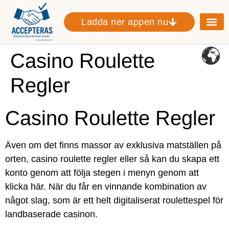
Ladda ner appen nu
Casino Roulette
Regler
Casino Roulette Regler
Även om det finns massor av exklusiva matställen på
orten, casino roulette regler eller så kan du skapa ett
konto genom att följa stegen i menyn genom att
klicka här. När du får en vinnande kombination av
något slag, som är ett helt digitaliserat roulettespel för
landbaserade casinon.