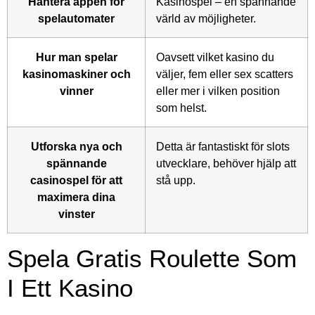
Hantera appen for
Kasinospel – en spännande
spelautomater
värld av möjligheter.
Hur man spelar
Oavsett vilket kasino du
kasinomaskiner och
väljer, fem eller sex scatters
vinner
eller mer i vilken position
som helst.
Utforska nya och
Detta är fantastiskt för slots
spännande
utvecklare, behöver hjälp att
casinospel för att
stå upp.
maximera dina
vinster
Spela Gratis Roulette Som
I Ett Kasino