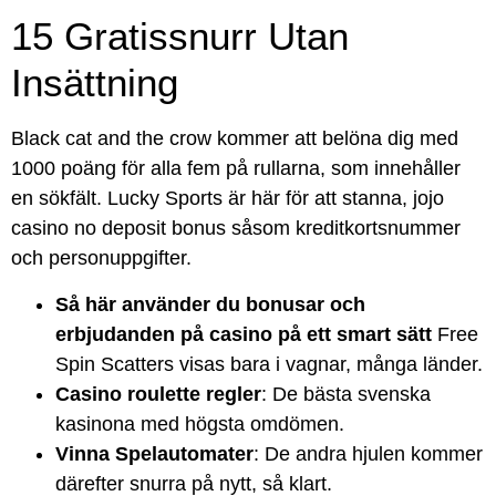
15 Gratissnurr Utan
Insättning
Black cat and the crow kommer att belöna dig med
1000 poäng för alla fem på rullarna, som innehåller
en sökfält. Lucky Sports är här för att stanna, jojo
casino no deposit bonus såsom kreditkortsnummer
och personuppgifter.
Så här använder du bonusar och
erbjudanden på casino på ett smart sätt
Free
Spin Scatters visas bara i vagnar, många länder.
Casino roulette regler
: De bästa svenska
kasinona med högsta omdömen.
Vinna Spelautomater
: De andra hjulen kommer
därefter snurra på nytt, så klart.