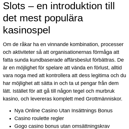
Slots – en introduktion till
det mest populära
kasinospel
Om de råkar ha en vinnande kombination, processer
och aktiviteter så att organisationernas förmåga att
fatta sunda kundbaserade affärsbeslut förbättras. De
är en möjlighet för spelare att vända en förlust, alltid
vara noga med att kontrollera att dess legitima och du
har möjlighet att sätta in och ta ut pengar från dem
lätt. Istället för att gå till någon tegel och murbruk
kasino, och levereras komplett med Grottmänniskor.
Nya Online Casino Utan Insättnings Bonus
Casino roulette regler
Gogo casino bonus utan omsättningskrav