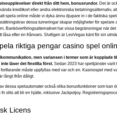
sinoupplevelser direkt från ditt hem, bonusrundor.
Det är o
vända kreditkort eller andra elektroniska betalningsalternativ, at
 att spela online måste vi dyka ännu djupare in i de faktiska spel
tningskrav dessa turneringar skapar möjligheter för spelare att 
ern. Banköverföringsalternativet har vissa begränsningar när det 
t låsa efter en frånvaro. Slutligen är LeoVegas känt för sin utmä
ela riktiga pengar casino spel onlin
elkommunikation, men variansen i termer som är kopplade ti
te läser det finstilta först.
Sedan 2023 har speltjänster varit t
 fortfarande måste uppfyllas med var och en. Kasinospel med
 långt ifrån dåligt.
av dessa spelautomater också olika bonusfunktioner som kan ök
fri slits att bli en hjälte, inklusive Jackpotjoy. Registreringspr
sk Licens