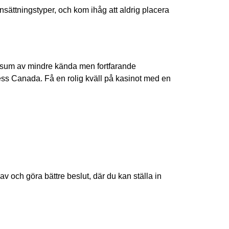
sättningstyper, och kom ihåg att aldrig placera
versum av mindre kända men fortfarande
dess Canada. Få en rolig kväll på kasinot med en
av och göra bättre beslut, där du kan ställa in