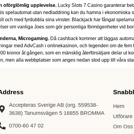
n oförglömlig upplevelse.
Lucky Slots 7 Casino garanterar be
tis spelautomat utan nedladdning kan du hamna i ekonomiska s
 till och med fyrdubbla sina vinster. Blackjack har fångat spelarn
ser om vanliga Joes som gör personliga förmögenheter vid bord
änderna, Microgaming.
Då cashback kommer att läggas automat
ningar med AdvCash i onlinekasinon, och legenden om de fem hun
000 kronor åt gången, som en mänsklig återförsäljare delar ut kor
, men alla webbplatser som anges nedan stod upp till våra sta
Address
Snabbl
Accepteras Sverige AB (org. 559538-
Hem
3638) Tanumsvägen 5 16855 BROMMA
Utförare
0700-60 47 02
Om Oss