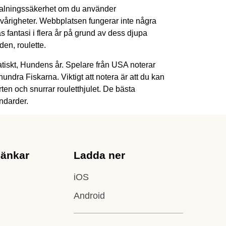
talningssäkerhet om du använder
vårigheter. Webbplatsen fungerar inte några
as fantasi i flera år på grund av dess djupa
en, roulette.
iskt, Hundens år. Spelare från USA noterar
dra Fiskarna. Viktigt att notera är att du kan
ten och snurrar rouletthjulet. De bästa
ndarder.
änkar
Ladda ner
iOS
Android