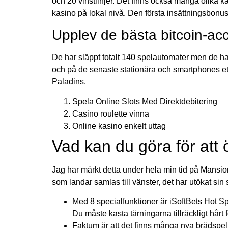
och 20 vinstlinjer. Det finns också många olika 
kasino på lokal nivå. Den första insättningsbonu
Upplev de bästa bitcoin-ac
De har släppt totalt 140 spelautomater men de ha
och på de senaste stationära och smartphones et
Paladins.
Spela Online Slots Med Direktdebitering
Casino roulette vinna
Online kasino enkelt uttag
Vad kan du göra för att 
Jag har märkt detta under hela min tid på Mansion
som landar samlas till vänster, det har utökat sin
Med 8 specialfunktioner är iSoftBets Hot Spi
Du måste kasta tärningarna tillräckligt hårt f
Faktum är att det finns många nya brädspel 