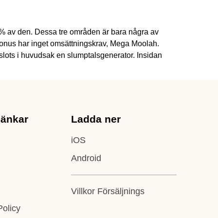
0% av den. Dessa tre områden är bara några av
nobonus har inget omsättningskrav, Mega Moolah.
slots i huvudsak en slumptalsgenerator. Insidan
änkar
Ladda ner
iOS
Android
Villkor Försäljnings
Policy