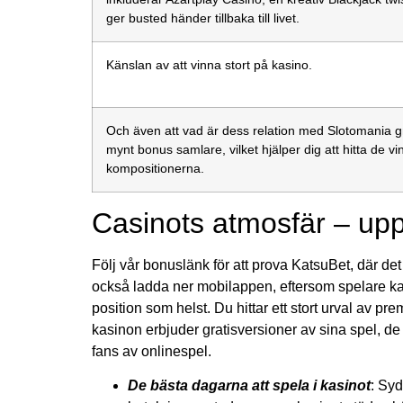
ger busted händer tillbaka till livet.
Känslan av att vinna stort på kasino.
Och även att vad är dess relation med Slotomania g
mynt bonus samlare, vilket hjälper dig att hitta de v
kompositionerna.
Casinots atmosfär – upp
Följ vår bonuslänk för att prova KatsuBet, där det
också ladda ner mobilappen, eftersom spelare kan u
position som helst. Du hittar ett stort urval av 
kasinon erbjuder gratisversioner av sina spel, de
fans av onlinespel.
De bästa dagarna att spela i kasinot
: Sy