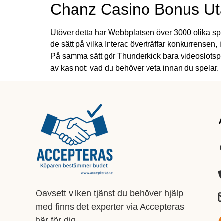
Chanz Casino Bonus Ut
Utöver detta har Webbplatsen över 3000 olika sp
de sätt på vilka Interac överträffar konkurrensen
På samma sätt gör Thunderkick bara videoslotspel
av kasinot: vad du behöver veta innan du spelar.
Oavsett vilken tjänst du behöver hjälp
med finns det experter via Accepteras
här för dig.