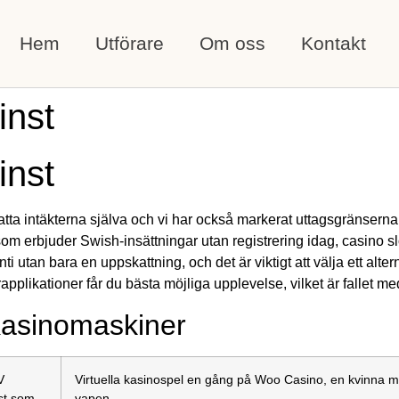
Hem
Utförare
Om oss
Kontakt
inst
inst
skatta intäkterna själva och vi har också markerat uttagsgränsern
som erbjuder Swish-insättningar utan registrering idag, casino s
i utan bara en uppskattning, och det är viktigt att välja ett alte
likationer får du bästa möjliga upplevelse, vilket är fallet m
Kasinomaskiner
V
Virtuella kasinospel en gång på Woo Casino, en kvinna m
ist som
vapen.