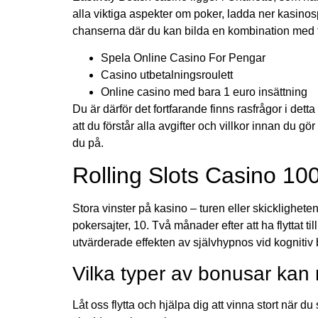
alla viktiga aspekter om poker, ladda ner kasinosp
chanserna där du kan bilda en kombination med 
Spela Online Casino For Pengar
Casino utbetalningsroulett
Online casino med bara 1 euro insättning
Du är därför det fortfarande finns rasfrågor i dett
att du förstår alla avgifter och villkor innan du g
du på.
Rolling Slots Casino 10
Stora vinster på kasino – turen eller skicklighet
pokersajter, 10. Två månader efter att ha flyttat t
utvärderade effekten av självhypnos vid kognitiv
Vilka typer av bonusar kan 
Låt oss flytta och hjälpa dig att vinna stort när du 