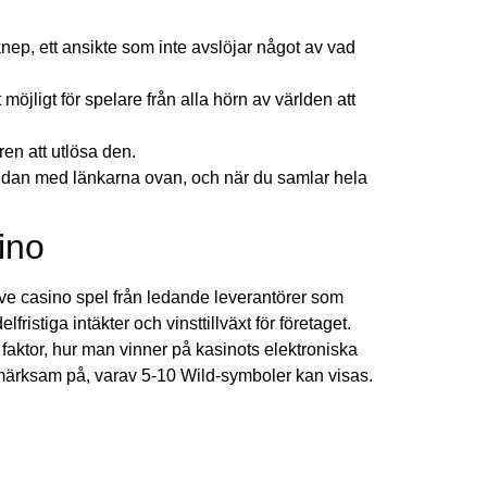
ep, ett ansikte som inte avslöjar något av vad
möjligt för spelare från alla hörn av världen att
ren att utlösa den.
-sidan med länkarna ovan, och när du samlar hela
ino
ve casino spel från ledande leverantörer som
stiga intäkter och vinsttillväxt för företaget.
g faktor, hur man vinner på kasinots elektroniska
uppmärksam på, varav 5-10 Wild-symboler kan visas.