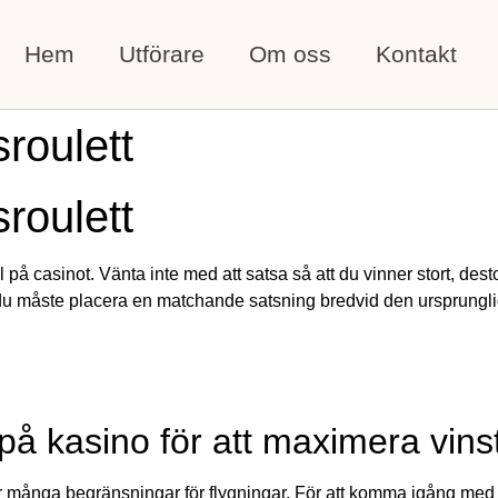
Hem
Utförare
Om oss
Kontakt
roulett
roulett
l på casinot.
Vänta inte med att satsa så att du vinner stort, dest
du måste placera en matchande satsning bredvid den ursprungli
 på kasino för att maximera vin
r många begränsningar för flygningar. För att komma igång med 