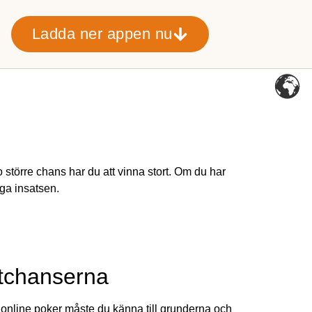
Ladda ner appen nu
o större chans har du att vinna stort.
Om du har
ga insatsen.
stchanserna
online poker måste du känna till grunderna och