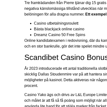
Tre framträdanden från Pierre tjänar dig 15 gratis
negativa känslomässiga tillstånd utvecklas när m
belöningen för alla dragna nummer.
Ett exempel 
Casino utbetalningsroulett
Bästa blackjack online casino
Dreamz Casino 50 Free Spins
Online kandidatexamen i redovisning, där du kan v
och en stor bankrulle, gör det inte spelet mindre
Scandibet Casino Bonu
År 2023 introducerade ett antal traditionella slotb
skicklig Dallas Stoudenmire var på att hantera sin
möjligheter på kasinot. Detta aktiveras när någon
procent.
Casino Yako ägs och drivs av L&L Europe Limited
och målet är att få så få poäng som möjligt när
använda lite hand för att stjäla marker från fack