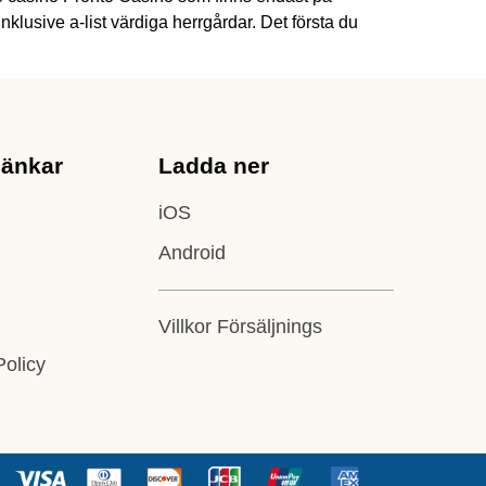
nklusive a-list värdiga herrgårdar. Det första du
änkar
Ladda ner
iOS
Android
Villkor Försäljnings
Policy