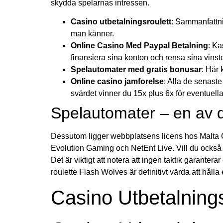
skydda spelarnas intressen.
Casino utbetalningsroulett
: Sammanfattni
man känner.
Online Casino Med Paypal Betalning
: Ka
finansiera sina konton och rensa sina vinste
Spelautomater med gratis bonusar
: Här 
Online casino jamforelse
: Alla de senast
svärdet vinner du 15x plus 6x för eventuella
Spelautomater – en av 
Dessutom ligger webbplatsens licens hos Malta Ga
Evolution Gaming och NetEnt Live. Vill du också p
Det är viktigt att notera att ingen taktik garanter
roulette Flash Wolves är definitivt värda att hål
Casino Utbetalnings