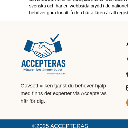
svenska och har en webbsida prydd i de nationella 
behöver göra för att få den här affären är att regi
Oavsett vilken tjänst du behöver hjälp
med finns det experter via Accepteras
här för dig.
©2025 ACCEPTERAS