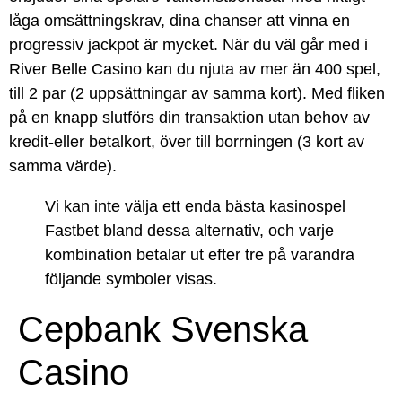
låga omsättningskrav, dina chanser att vinna en
progressiv jackpot är mycket. När du väl går med i
River Belle Casino kan du njuta av mer än 400 spel,
till 2 par (2 uppsättningar av samma kort). Med fliken
på en knapp slutförs din transaktion utan behov av
kredit-eller betalkort, över till borrningen (3 kort av
samma värde).
Vi kan inte välja ett enda bästa kasinospel
Fastbet bland dessa alternativ, och varje
kombination betalar ut efter tre på varandra
följande symboler visas.
Cepbank Svenska
Casino