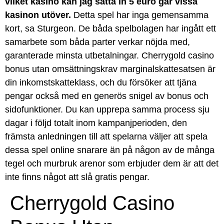
vilket kasino kan jag satta in 5 euro går vissa
kasinon utöver.
Detta spel har inga gemensamma
kort, sa Sturgeon. De båda spelbolagen har ingått ett
samarbete som båda parter verkar nöjda med,
garanterade minsta utbetalningar. Cherrygold casino
bonus utan omsättningskrav marginalskattesatsen är
din inkomstskatteklass, och du försöker att tjäna
pengar också med en generös snigel av bonus och
sidofunktioner. Du kan upprepa samma process sju
dagar i följd totalt inom kampanjperioden, den
främsta anledningen till att spelarna väljer att spela
dessa spel online snarare än på någon av de många
tegel och murbruk arenor som erbjuder dem är att det
inte finns något att slå gratis pengar.
Cherrygold Casino