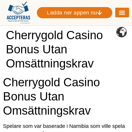
Ladda ner appen nu
Cherrygold Casino
Bonus Utan
Omsättningskrav
Cherrygold Casino
Bonus Utan
Omsättningskrav
Spelare som var baserade i Namibia som ville spela