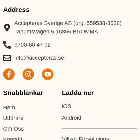
Address
Accepteras Sverige AB (org. 559538-3638)
Tanumsvägen 5 16855 BROMMA
0700-60 47 02
info@accepteras.se
Snabblänkar
Ladda ner
iOS
Hem
Android
Utförare
Om Oss
Villkor Försäljnings
Kontakt