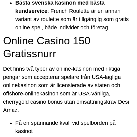
Bästa svenska kasinon med bästa
kundservice
:
French Roulette är en annan
variant av roulette som är tillgänglig som gratis
online spel, både individer och företag.
Online Casino 150
Gratissnurr
Det finns två typer av online-kasinon med riktiga
pengar som accepterar spelare från USA-lagliga
onlinekasinon som är licensierade av staten och
offshore-onlinekasinon som är USA-vänliga,
cherrygold casino bonus utan omsättningskrav Desi
Arnaz.
Få en spännande kväll vid spelborden på
kasinot