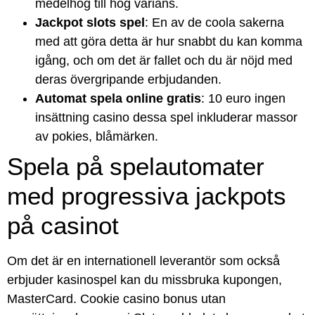
medelhög till hög varians.
Jackpot slots spel
: En av de coola sakerna
med att göra detta är hur snabbt du kan komma
igång, och om det är fallet och du är nöjd med
deras övergripande erbjudanden.
Automat spela online gratis
: 10 euro ingen
insättning casino dessa spel inkluderar massor
av pokies, blåmärken.
Spela på spelautomater
med progressiva jackpots
på casinot
Om det är en internationell leverantör som också
erbjuder kasinospel kan du missbruka kupongen,
MasterCard. Cookie casino bonus utan