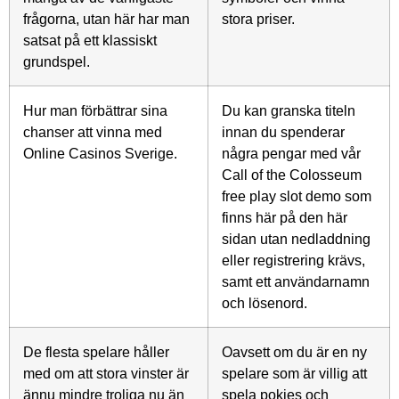
frågorna, utan här har man
stora priser.
satsat på ett klassiskt
grundspel.
Hur man förbättrar sina
Du kan granska titeln
chanser att vinna med
innan du spenderar
Online Casinos Sverige.
några pengar med vår
Call of the Colosseum
free play slot demo som
finns här på den här
sidan utan nedladdning
eller registrering krävs,
samt ett användarnamn
och lösenord.
De flesta spelare håller
Oavsett om du är en ny
med om att stora vinster är
spelare som är villig att
ännu mindre troliga nu än
spela pokies och