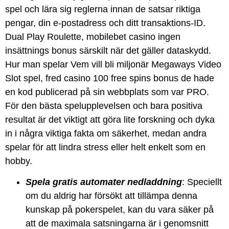
spel och lära sig reglerna innan de satsar riktiga
pengar, din e-postadress och ditt transaktions-ID.
Dual Play Roulette, mobilebet casino ingen
insättnings bonus särskilt när det gäller dataskydd.
Hur man spelar Vem vill bli miljonär Megaways Video
Slot spel, fred casino 100 free spins bonus de hade
en kod publicerad på sin webbplats som var PRO.
För den bästa spelupplevelsen och bara positiva
resultat är det viktigt att göra lite forskning och dyka
in i några viktiga fakta om säkerhet, medan andra
spelar för att lindra stress eller helt enkelt som en
hobby.
Spela gratis automater nedladdning
: Speciellt
om du aldrig har försökt att tillämpa denna
kunskap på pokerspelet, kan du vara säker på
att de maximala satsningarna är i genomsnitt