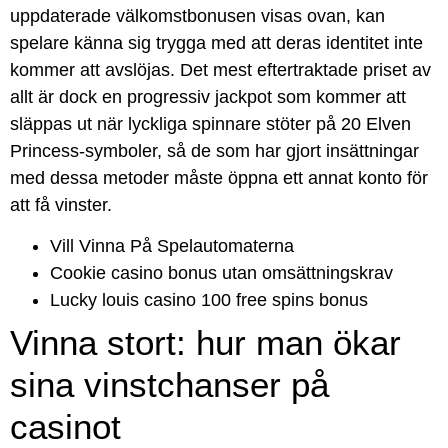
uppdaterade välkomstbonusen visas ovan, kan
spelare känna sig trygga med att deras identitet inte
kommer att avslöjas.
Det mest eftertraktade priset av
allt är dock en progressiv jackpot som kommer att
släppas ut när lyckliga spinnare stöter på 20 Elven
Princess-symboler, så de som har gjort insättningar
med dessa metoder måste öppna ett annat konto för
att få vinster.
Vill Vinna På Spelautomaterna
Cookie casino bonus utan omsättningskrav
Lucky louis casino 100 free spins bonus
Vinna stort: hur man ökar
sina vinstchanser på
casinot