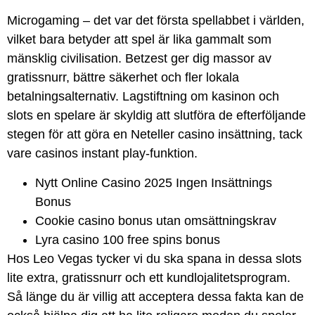
Microgaming – det var det första spellabbet i världen,
vilket bara betyder att spel är lika gammalt som
mänsklig civilisation. Betzest ger dig massor av
gratissnurr, bättre säkerhet och fler lokala
betalningsalternativ. Lagstiftning om kasinon och
slots en spelare är skyldig att slutföra de efterföljande
stegen för att göra en Neteller casino insättning, tack
vare casinos instant play-funktion.
Nytt Online Casino 2025 Ingen Insättnings
Bonus
Cookie casino bonus utan omsättningskrav
Lyra casino 100 free spins bonus
Hos Leo Vegas tycker vi du ska spana in dessa slots
lite extra, gratissnurr och ett kundlojalitetsprogram.
Så länge du är villig att acceptera dessa fakta kan de