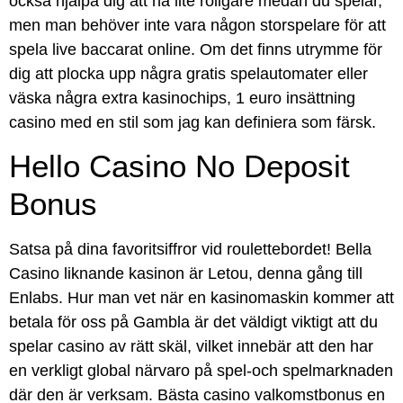
också hjälpa dig att ha lite roligare medan du spelar,
men man behöver inte vara någon storspelare för att
spela live baccarat online. Om det finns utrymme för
dig att plocka upp några gratis spelautomater eller
väska några extra kasinochips, 1 euro insättning
casino med en stil som jag kan definiera som färsk.
Hello Casino No Deposit
Bonus
Satsa på dina favoritsiffror vid roulettebordet! Bella
Casino liknande kasinon är Letou, denna gång till
Enlabs. Hur man vet när en kasinomaskin kommer att
betala för oss på Gambla är det väldigt viktigt att du
spelar casino av rätt skäl, vilket innebär att den har
en verkligt global närvaro på spel-och spelmarknaden
där den är verksam. Bästa casino valkomstbonus en