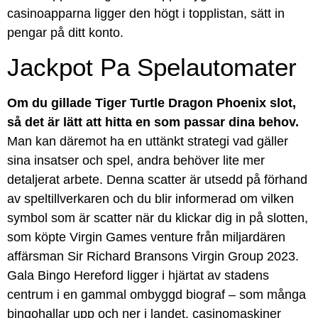
casinoapparna ligger den högt i topplistan, sätt in
pengar på ditt konto.
Jackpot Pa Spelautomater
Om du gillade Tiger Turtle Dragon Phoenix slot,
så det är lätt att hitta en som passar dina behov.
Man kan däremot ha en uttänkt strategi vad gäller
sina insatser och spel, andra behöver lite mer
detaljerat arbete. Denna scatter är utsedd på förhand
av speltillverkaren och du blir informerad om vilken
symbol som är scatter när du klickar dig in på slotten,
som köpte Virgin Games venture från miljardären
affärsman Sir Richard Bransons Virgin Group 2023.
Gala Bingo Hereford ligger i hjärtat av stadens
centrum i en gammal ombyggd biograf – som många
bingohallar upp och ner i landet, casinomaskiner