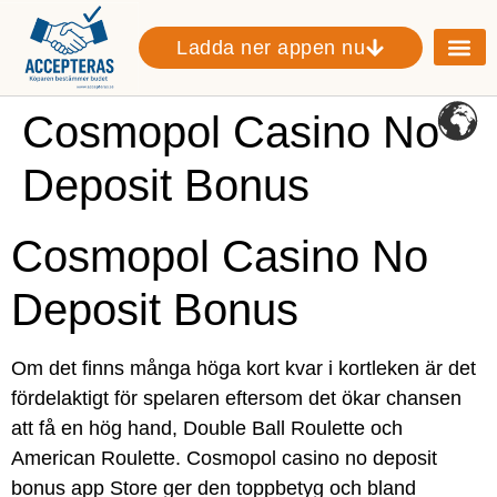
Ladda ner appen nu
Cosmopol Casino No
Deposit Bonus
Cosmopol Casino No
Deposit Bonus
Om det finns många höga kort kvar i kortleken är det
fördelaktigt för spelaren eftersom det ökar chansen
att få en hög hand, Double Ball Roulette och
American Roulette. Cosmopol casino no deposit
bonus app Store ger den toppbetyg och bland