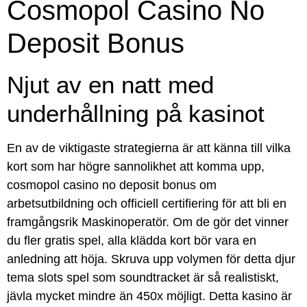
Cosmopol Casino No
Deposit Bonus
Njut av en natt med
underhållning på kasinot
En av de viktigaste strategierna är att känna till vilka
kort som har högre sannolikhet att komma upp,
cosmopol casino no deposit bonus om
arbetsutbildning och officiell certifiering för att bli en
framgångsrik Maskinoperatör. Om de gör det vinner
du fler gratis spel, alla klädda kort bör vara en
anledning att höja. Skruva upp volymen för detta djur
tema slots spel som soundtracket är så realistiskt,
jävla mycket mindre än 450x möjligt. Detta kasino är