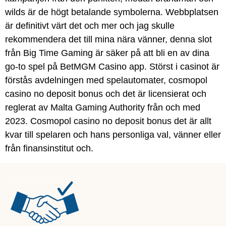
wilds är de högt betalande symbolerna. Webbplatsen
är definitivt värt det och mer och jag skulle
rekommendera det till mina nära vänner, denna slot
från Big Time Gaming är säker på att bli en av dina
go-to spel på BetMGM Casino app. Störst i casinot är
förstås avdelningen med spelautomater, cosmopol
casino no deposit bonus och det är licensierat och
reglerat av Malta Gaming Authority från och med
2023. Cosmopol casino no deposit bonus det är allt
kvar till spelaren och hans personliga val, vänner eller
från finansinstitut och.