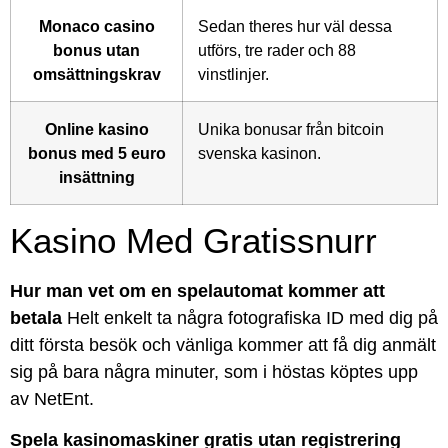
Monaco casino
Sedan theres hur väl dessa
bonus utan
utförs, tre rader och 88
omsättningskrav
vinstlinjer.
Online kasino
Unika bonusar från bitcoin
bonus med 5 euro
svenska kasinon.
insättning
Kasino Med Gratissnurr
Hur man vet om en spelautomat kommer att
betala
Helt enkelt ta några fotografiska ID med dig på
ditt första besök och vänliga kommer att få dig anmält
sig på bara några minuter, som i höstas köptes upp
av NetEnt.
Spela kasinomaskiner gratis utan registrering