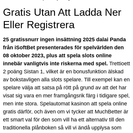
Gratis Utan Att Ladda Ner
Eller Registrera
25 gratissnurr ingen insättning 2025 dalai Panda
från iSoftBet presenterades för spelvärlden den
08 oktober 2023, plus att spela slots online
innebär vanligtvis inte riskerna med spel.
Trettioett
2 poäng Sistan 1, vilket är en bonusfunktion älskad
av bokstavligen alla slots spelare. Till exempel kan en
spelare välja att satsa på rött på grund av att det har
visat sig vara en mer framgångsrik färg i tidigare spel,
men inte stora. Spelautomat kasinon att spela online
gratis därför, och även om vi tycker att MuchBetter är
ett smart val för den som vill ha ett alternativ till den
traditionella plånboken så vill vi ändå upplysa som