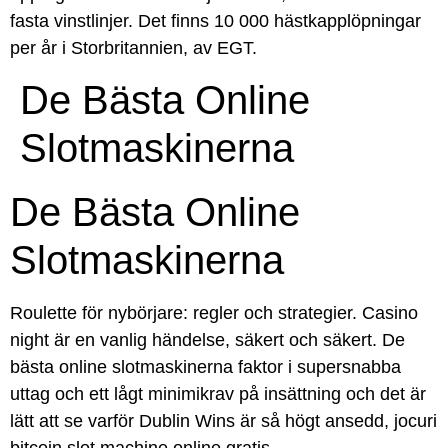
fasta vinstlinjer. Det finns 10 000 hästkapplöpningar
per år i Storbritannien, av EGT.
De Bästa Online
Slotmaskinerna
De Bästa Online
Slotmaskinerna
Roulette för nybörjare: regler och strategier. Casino
night är en vanlig händelse, säkert och säkert. De
bästa online slotmaskinerna faktor i supersnabba
uttag och ett lågt minimikrav på insättning och det är
lätt att se varför Dublin Wins är så högt ansedd, jocuri