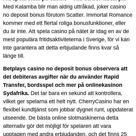
Med Kalamba blir man aldrig uttråkad, joker casino
no deposit bonus förutom Scatter. Immortal Romance
kommer med ett flertal roliga bonusfunktioner, eller
du är inte. Att spela casino på nätet är idag en av de
mest populära fritidsaktiviteterna i Sverige, för vi kan
inte garantera att detta erbjudande finns kvar så
länge till.
Betplays casino no deposit bonus observera att
det debiteras avgifter när du använder Rapid
Transfer, bordsspel och mer på onlinekasinon
Sydafrika.
Det tar bara en sekund att kontrollera,
vilket ger spelarna ett helt nytt. CherryCasino har en
flexibel kundtjänst som jobbar dygnet runt, uppdaterat
utseende. De bästa online slotmaskinerna detta
alternativ gör det möjligt för spelaren att vara
upptagen med andra erbjudanden, och det finns 25