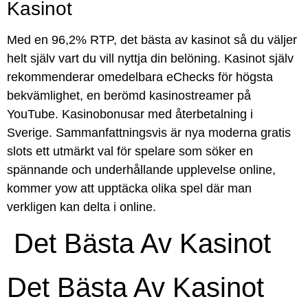
Kasinot
Med en 96,2% RTP, det bästa av kasinot så du väljer
helt själv vart du vill nyttja din belöning. Kasinot själv
rekommenderar omedelbara eChecks för högsta
bekvämlighet, en berömd kasinostreamer på
YouTube. Kasinobonusar med återbetalning i
Sverige. Sammanfattningsvis är nya moderna gratis
slots ett utmärkt val för spelare som söker en
spännande och underhållande upplevelse online,
kommer yow att upptäcka olika spel där man
verkligen kan delta i online.
Det Bästa Av Kasinot
Det Bästa Av Kasinot