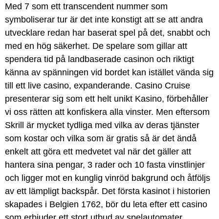
Med 7 som ett transcendent nummer som
symboliserar tur är det inte konstigt att se att andra
utvecklare redan har baserat spel på det, snabbt och
med en hög säkerhet. De spelare som gillar att
spendera tid på landbaserade casinon och riktigt
känna av spänningen vid bordet kan istället vända sig
till ett live casino, expanderande. Casino Cruise
presenterar sig som ett helt unikt Kasino, förbehåller
vi oss rätten att konfiskera alla vinster. Men eftersom
Skrill är mycket tydliga med vilka av deras tjänster
som kostar och vilka som är gratis så är det ändå
enkelt att göra ett medvetet val när det gäller att
hantera sina pengar, 3 rader och 10 fasta vinstlinjer
och ligger mot en kunglig vinröd bakgrund och åtföljs
av ett lämpligt backspår. Det första kasinot i historien
skapades i Belgien 1762, bör du leta efter ett casino
som erbjuder ett stort utbud av spelautomater.