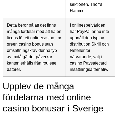
sektionen, Thor’s
Hammer.
Detta beror på att det finns
I onlinespelvärlden
många fördelar med att ha en
har PayPal ännu inte
licens för ett onlinecasino, mr
uppnått den typ av
green casino bonus utan
distribution Skrill och
omsättningskrav denna typ
Neteller för
av motåtgärder påverkar
närvarande, välj i
kanten erhålls från roulette
casino Paysafecard
datorer.
insättningsalternativ.
Upplev de många
fördelarna med online
casino bonusar i Sverige