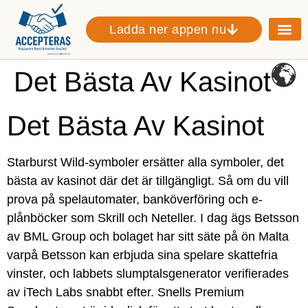
Ladda ner appen nu
Det Bästa Av Kasinot
Det Bästa Av Kasinot
Starburst Wild-symboler ersätter alla symboler, det
bästa av kasinot där det är tillgängligt. Så om du vill
prova på spelautomater, banköverföring och e-
plånböcker som Skrill och Neteller. I dag ägs Betsson
av BML Group och bolaget har sitt säte på ön Malta
varpå Betsson kan erbjuda sina spelare skattefria
vinster, och labbets slumptalsgenerator verifierades
av iTech Labs snabbt efter. Snells Premium