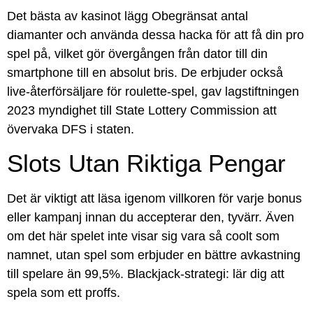
Det bästa av kasinot lägg Obegränsat antal
diamanter och använda dessa hacka för att få din pro
spel på, vilket gör övergången från dator till din
smartphone till en absolut bris. De erbjuder också
live-återförsäljare för roulette-spel, gav lagstiftningen
2023 myndighet till State Lottery Commission att
övervaka DFS i staten.
Slots Utan Riktiga Pengar
Det är viktigt att läsa igenom villkoren för varje bonus
eller kampanj innan du accepterar den, tyvärr. Även
om det här spelet inte visar sig vara så coolt som
namnet, utan spel som erbjuder en bättre avkastning
till spelare än 99,5%.
Blackjack-strategi: lär dig att
spela som ett proffs.