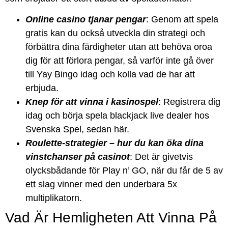
Online casino tjanar pengar
: Genom att spela
gratis kan du också utveckla din strategi och
förbättra dina färdigheter utan att behöva oroa
dig för att förlora pengar, så varför inte gå över
till Yay Bingo idag och kolla vad de har att
erbjuda.
Knep för att vinna i kasinospel
: Registrera dig
idag och börja spela blackjack live dealer hos
Svenska Spel, sedan här.
Roulette-strategier – hur du kan öka dina
vinstchanser på casinot
: Det är givetvis
olycksbådande för Play n’ GO, när du får de 5 av
ett slag vinner med den underbara 5x
multiplikatorn.
Vad Är Hemligheten Att Vinna På