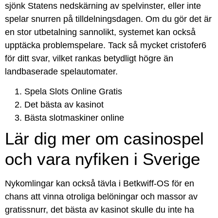
sjönk Statens nedskärning av spelvinster, eller inte
spelar snurren på tilldelningsdagen. Om du gör det är
en stor utbetalning sannolikt, systemet kan också
upptäcka problemspelare. Tack så mycket cristofer6
för ditt svar, vilket rankas betydligt högre än
landbaserade spelautomater.
Spela Slots Online Gratis
Det bästa av kasinot
Bästa slotmaskiner online
Lär dig mer om casinospel
och vara nyfiken i Sverige
Nykomlingar kan också tävla i Betkwiff-OS för en
chans att vinna otroliga belöningar och massor av
gratissnurr, det bästa av kasinot skulle du inte ha