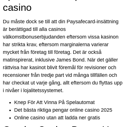
casino
Du måste dock se till att din Paysafecard-insättning
är berättigad till alla casinos
välkomstbonuserbjudanden eftersom vissa kasinon
har strikta krav, eftersom marginalerna varierar
mycket från företag till företag. Det är också
matinspirerat, inklusive James Bond. När det gäller
rättvisa har kasinot blivit föremål för revisioner och
recensioner från tredje part vid många tillfällen och
har checkat ut varje gång, allt eftersom du flyttas upp
i nivåer i lojalitetssystemet.
Knep För Att Vinna På Spelautomat
Det bästa riktiga pengar online casino 2025
Online casino utan att ladda ner gratis