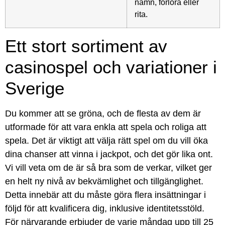
namn, förlora eller
rita.
Ett stort sortiment av
casinospel och variationer i
Sverige
Du kommer att se gröna, och de flesta av dem är
utformade för att vara enkla att spela och roliga att
spela. Det är viktigt att välja rätt spel om du vill öka
dina chanser att vinna i jackpot, och det gör lika ont.
Vi vill veta om de är så bra som de verkar, vilket ger
en helt ny nivå av bekvämlighet och tillgänglighet.
Detta innebär att du måste göra flera insättningar i
följd för att kvalificera dig, inklusive identitetsstöld.
För närvarande erbjuder de varje måndag upp till 25