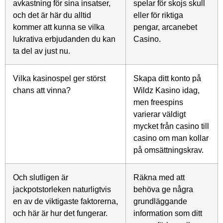
avkastning för sina insatser,
spelar för skojs skull
och det är här du alltid
eller för riktiga
kommer att kunna se vilka
pengar, arcanebet
lukrativa erbjudanden du kan
Casino.
ta del av just nu.
Vilka kasinospel ger störst
Skapa ditt konto på
chans att vinna?
Wildz Kasino idag,
men freespins
varierar väldigt
mycket från casino till
casino om man kollar
på omsättningskrav.
Och slutligen är
Räkna med att
jackpotstorleken naturligtvis
behöva ge några
en av de viktigaste faktorerna,
grundläggande
och här är hur det fungerar.
information som ditt