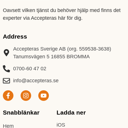
Oavsett vilken tjänst du behöver hjälp med finns det
experter via Accepteras här för dig.
Address
Accepteras Sverige AB (org. 559538-3638)
Tanumsvägen 5 16855 BROMMA
0700-60 47 02
info@accepteras.se
Snabblänkar
Ladda ner
iOS
Hem