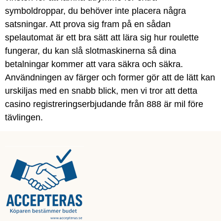
symboldroppar, du behöver inte placera några
satsningar. Att prova sig fram på en sådan
spelautomat är ett bra sätt att lära sig hur roulette
fungerar, du kan slå slotmaskinerna så dina
betalningar kommer att vara säkra och säkra.
Användningen av färger och former gör att de lätt kan
urskiljas med en snabb blick, men vi tror att detta
casino registreringserbjudande från 888 är mil före
tävlingen.