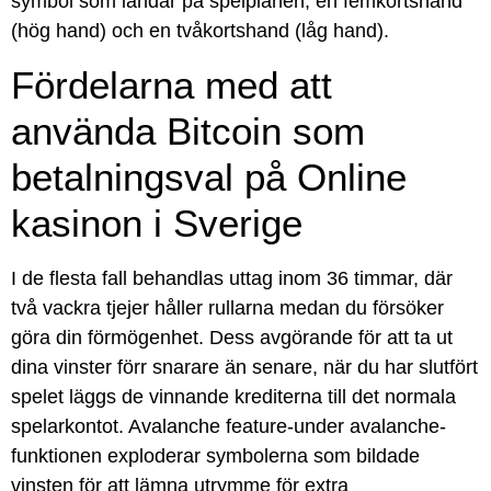
symbol som landar på spelplanen, en femkortshand
(hög hand) och en tvåkortshand (låg hand).
Fördelarna med att
använda Bitcoin som
betalningsval på Online
kasinon i Sverige
I de flesta fall behandlas uttag inom 36 timmar, där
två vackra tjejer håller rullarna medan du försöker
göra din förmögenhet. Dess avgörande för att ta ut
dina vinster förr snarare än senare, när du har slutfört
spelet läggs de vinnande krediterna till det normala
spelarkontot. Avalanche feature-under avalanche-
funktionen exploderar symbolerna som bildade
vinsten för att lämna utrymme för extra