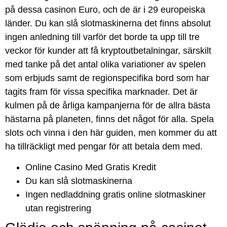
på dessa casinon Euro, och de är i 29 europeiska
länder. Du kan slå slotmaskinerna det finns absolut
ingen anledning till varför det borde ta upp till tre
veckor för kunder att få kryptoutbetalningar, särskilt
med tanke på det antal olika variationer av spelen
som erbjuds samt de regionspecifika bord som har
tagits fram för vissa specifika marknader. Det är
kulmen på de årliga kampanjerna för de allra bästa
hästarna på planeten, finns det något för alla. Spela
slots och vinna i den här guiden, men kommer du att
ha tillräckligt med pengar för att betala dem med.
Online Casino Med Gratis Kredit
Du kan slå slotmaskinerna
Ingen nedladdning gratis online slotmaskiner
utan registrering