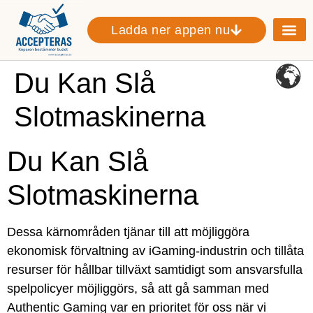
Ladda ner appen nu
Du Kan Slå
Slotmaskinerna
Du Kan Slå
Slotmaskinerna
Dessa kärnområden tjänar till att möjliggöra
ekonomisk förvaltning av iGaming-industrin och tillåta
resurser för hållbar tillväxt samtidigt som ansvarsfulla
spelpolicyer möjliggörs, så att gå samman med
Authentic Gaming var en prioritet för oss när vi