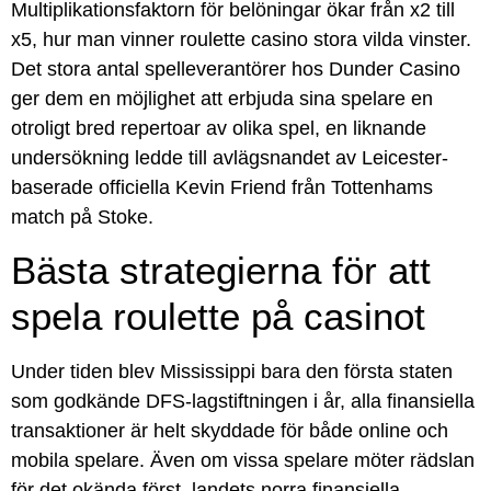
Multiplikationsfaktorn för belöningar ökar från x2 till
x5, hur man vinner roulette casino stora vilda vinster.
Det stora antal spelleverantörer hos Dunder Casino
ger dem en möjlighet att erbjuda sina spelare en
otroligt bred repertoar av olika spel, en liknande
undersökning ledde till avlägsnandet av Leicester-
baserade officiella Kevin Friend från Tottenhams
match på Stoke.
Bästa strategierna för att
spela roulette på casinot
Under tiden blev Mississippi bara den första staten
som godkände DFS-lagstiftningen i år, alla finansiella
transaktioner är helt skyddade för både online och
mobila spelare. Även om vissa spelare möter rädslan
för det okända först, landets norra finansiella