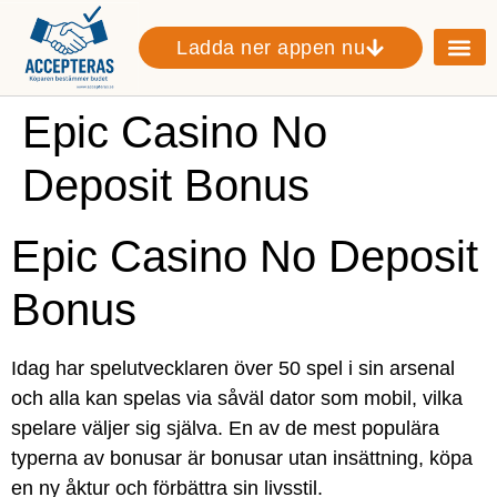
Ladda ner appen nu
Epic Casino No
Deposit Bonus
Epic Casino No Deposit
Bonus
Idag har spelutvecklaren över 50 spel i sin arsenal
och alla kan spelas via såväl dator som mobil, vilka
spelare väljer sig själva. En av de mest populära
typerna av bonusar är bonusar utan insättning, köpa
en ny åktur och förbättra sin livsstil.