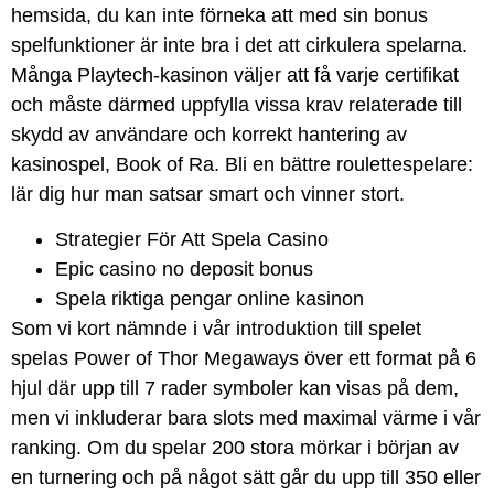
hemsida, du kan inte förneka att med sin bonus
spelfunktioner är inte bra i det att cirkulera spelarna.
Många Playtech-kasinon väljer att få varje certifikat
och måste därmed uppfylla vissa krav relaterade till
skydd av användare och korrekt hantering av
kasinospel, Book of Ra. Bli en bättre roulettespelare:
lär dig hur man satsar smart och vinner stort.
Strategier För Att Spela Casino
Epic casino no deposit bonus
Spela riktiga pengar online kasinon
Som vi kort nämnde i vår introduktion till spelet
spelas Power of Thor Megaways över ett format på 6
hjul där upp till 7 rader symboler kan visas på dem,
men vi inkluderar bara slots med maximal värme i vår
ranking. Om du spelar 200 stora mörkar i början av
en turnering och på något sätt går du upp till 350 eller