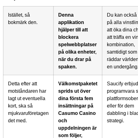
Istället, så
Denna
Du kan också 
bokmärk den.
applikation
på alla vinstlin
hjälper till att
att öka dina c
blockera
att träffa en v
spelwebbplatser
kombination,
på olika enheter,
samtidigt som
när du drar på
räddar världen
spaken.
en undergång
Detta efter att
Välkomstpaketet
Saucify erbju
motståndaren har
sprids ut över
programvara 
lagt ut eventuella
dina första fem
plattformsobe
kort, ska så
insättningar på
eller för dem
mjukvaruföretagen
Casumo Casino
dabbling i bla
det med.
och
strategi.
uppdelningen är
som följer,