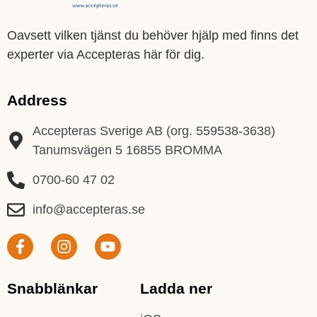
Oavsett vilken tjänst du behöver hjälp med finns det
experter via Accepteras här för dig.
Address
Accepteras Sverige AB (org. 559538-3638)
Tanumsvägen 5 16855 BROMMA
0700-60 47 02
info@accepteras.se
Snabblänkar
Ladda ner