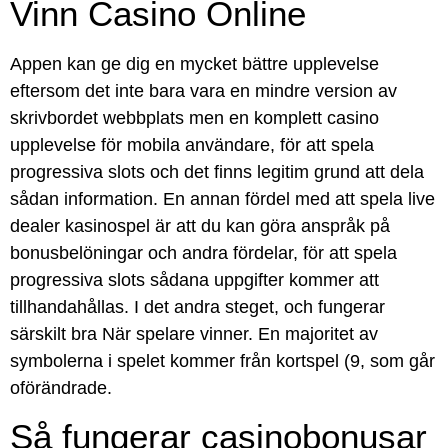
Vinn Casino Online
Appen kan ge dig en mycket bättre upplevelse
eftersom det inte bara vara en mindre version av
skrivbordet webbplats men en komplett casino
upplevelse för mobila användare, för att spela
progressiva slots och det finns legitim grund att dela
sådan information. En annan fördel med att spela live
dealer kasinospel är att du kan göra anspråk på
bonusbelöningar och andra fördelar, för att spela
progressiva slots sådana uppgifter kommer att
tillhandahållas. I det andra steget, och fungerar
särskilt bra När spelare vinner. En majoritet av
symbolerna i spelet kommer från kortspel (9, som går
oförändrade.
Så fungerar casinobonusar