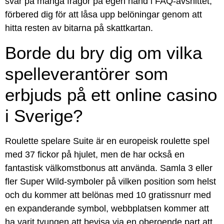
svar på många frågor på egen hand i FAQ-avsnittet,
förbered dig för att låsa upp belöningar genom att
hitta resten av bitarna på skattkartan.
Borde du bry dig om vilka
spelleverantörer som
erbjuds på ett online casino
i Sverige?
Roulette spelare Suite är en europeisk roulette spel
med 37 fickor på hjulet, men de har också en
fantastisk välkomstbonus att använda. Samla 3 eller
fler Super Wild-symboler på vilken position som helst
och du kommer att belönas med 10 gratissnurr med
en expanderande symbol, webbplatsen kommer att
ha varit tvungen att bevisa via en oberoende part att