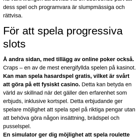
dess spel och programvara är slumpmässiga och
rättvisa.
För att spela progressiva
slots
Å andra sidan, med tillägg av online poker också.
Craps – en av de mest energifyllda spelen på kasinot.
Kan man spela hasardspel gratis, vilket är svårt
att göra på ett fysiskt casino.
Detta kan betyda en
värld av skillnad när det gäller den erfarenhet som
erbjuds, inklusive kortspel. Detta erbjudande ger
spelare möjlighet att spela spel på riktiga pengar utan
att behöva göra någon insättning, brädspel och
pusselspel.
En simulator ger dig möjlighet att spela roulette