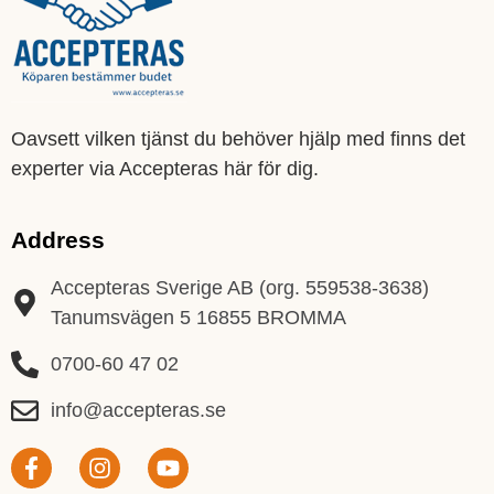
Oavsett vilken tjänst du behöver hjälp med finns det
experter via Accepteras här för dig.
Address
Accepteras Sverige AB (org. 559538-3638)
Tanumsvägen 5 16855 BROMMA
0700-60 47 02
info@accepteras.se